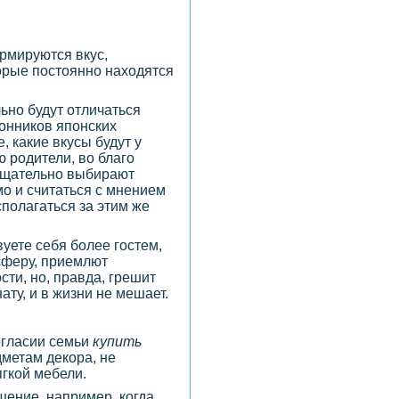
ормируются вкус,
торые постоянно находятся
льно будут отличаться
лонников японских
, какие вкусы будут у
ю родители, во благо
 тщательно выбирают
о и считаться с мнением
сполагаться за этим же
вуете себя более гостем,
сферу, приемлют
ти, но, правда, грешит
ту, и в жизни не мешает.
огласии семьи
купить
дметам декора, не
ягкой мебели.
шение, например, когда