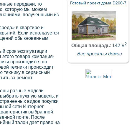
Готовый проект дома D200-7
онные передачи, то
ию, которую мы можем
 знаниями, полученными из
среда» в квартире и
крытий. Если используется
мещений обыкновенным
2
Общая площадь
: 142 м
ый срок эксплуатации
Все проекты домов
я этого товара компания-
ники производится во
овой техники происходит
ую технику в сервисный
тить за ремонт
лены разные модели
 выбрать нужную модель, и
остраненных видов покупки
льной сети Интернет
характеристик выбранной
овенной почте. После
тийный талон дает право на