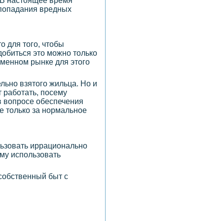
 В настоящее время
 попадания вредных
то для того, чтобы
добиться это можно только
еменном рынке для этого
льно взятого жильца. Но и
 работать, посему
в вопросе обеспечения
не только за нормальное
льзовать иррационально
ому использовать
собственный быт с