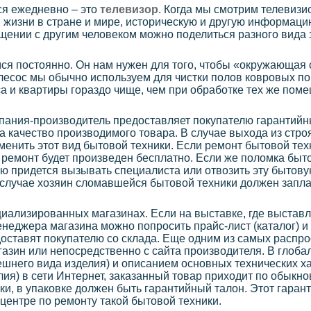
ся ежедневно – это
телевизор
. Когда мы смотрим телевизи
жизни в стране и мире, историческую и другую информац
щении с другим человеком можно поделиться разного вида
я постоянно. Он нам нужен для того, чтобы «окружающая 
есос мы обычно используем для чистки полов ковровых по
а и квартиры гораздо чище, чем при обработке тех же по
мпания-производитель предоставляет покупателю гарантийн
за качество производимого товара. В случае выхода из стро
менить этот вид бытовой техники. Если ремонт бытовой тех
т ремонт будет произведен бесплатно. Если же поломка быт
лю придется вызывать специалиста или отвозить эту бытов
м случае хозяин сломавшейся бытовой техники должен запла
иализированных магазинах. Если на выставке, где выстав
енеджера магазина можно попросить прайс-лист (каталог) и
оставят покупателю со склада. Еще одним из самых распр
газин или непосредственно с сайта производителя. В глоба
ешнего вида изделия) и описанием основных технических 
лия) в сети Интернет, заказанный товар приходит по обыкн
ки, в упаковке должен быть гарантийный талон. Этот гаран
центре по ремонту такой бытовой техники.