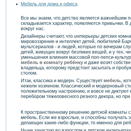
Мебель для дома и офиса
Все мы знаем, что детство является важнейшим пе
складывается характер, появляются привычки. В 
вокруг нас.
Дизайнеры считают, что
интерьеры
детских комна
мировоззрение и интеллект детей, любителей Бар
мультсериалов - и людей, которые по вечерам слу
детей, живущих вокруг безликих вещей, и у тех, 
уменьшения влияния массовой поп-пепси-культур
мебель в комнату ребёнку
и даже возят собстве
владельца, которому предстоит засыпать и пробуж
столом.
Итак, классика и модерн. Существует
мебель
, ко
нежели хозяином. Классический и модерновый ст
положительному настроению, и вовсе не диктуют 
перебором тяжеловесного резного декора, но при 
К пространственному решению детской комнаты сл
мебель
. Если же взрослые, и способны получать 
делающих какие-либо функции, то именно для ребе
Ныне зачастую во взрослом и детском интерьерах