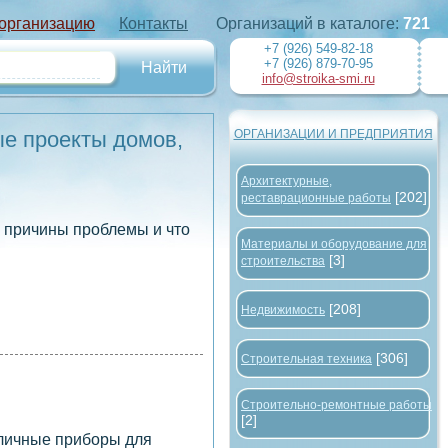
 организацию
Контакты
Организаций в каталоге:
721
+7 (926) 549-82-18
+7 (926) 879-70-95
info@stroika-smi.ru
ые проекты домов,
ОРГАНИЗАЦИИ И ПРЕДПРИЯТИЯ
Архитектурные,
[202]
реставрационные работы
ь причины проблемы и что
Материалы и оборудование для
[3]
строительства
[208]
Недвижимость
[306]
Строительная техника
Строительно-ремонтные работы
[2]
зличные приборы для