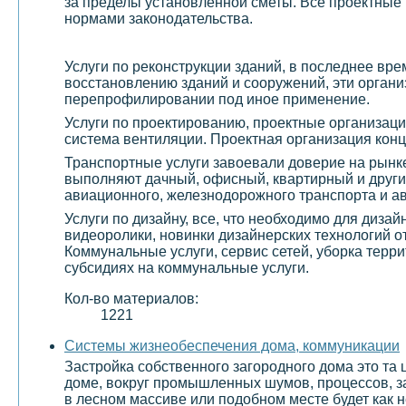
за пределы установленной сметы. Все проектные 
нормами законодательства.
Услуги по реконструкции зданий, в последнее вр
восстановлению зданий и сооружений, эти организ
перепрофилировании под иное применение.
Услуги по проектированию, проектные организаци
система вентиляции. Проектная организация конц
Транспортные услуги завоевали доверие на рынке
выполняют дачный, офисный, квартирный и други
авиационного, железнодорожного транспорта и а
Услуги по дизайну, все, что необходимо для диза
видеоролики, новинки дизайнерских технологий о
Коммунальные услуги, сервис сетей, уборка терр
субсидиях на коммунальные услуги.
Кол-во материалов:
1221
Системы жизнеобеспечения дома, коммуникации
Застройка собственного загородного дома это та 
доме, вокруг промышленных шумов, процессов, з
в лесном массиве или подобном месте будет как н