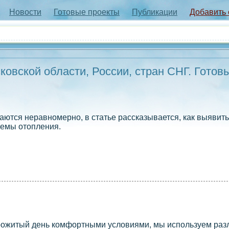
Новости
Готовые проекты
Публикации
Добавить
овской области, России, стран СНГ. Готов
ются неравномерно, в статье рассказывается, как выявит
темы отопления.
прожитый день комфортными условиями, мы используем ра