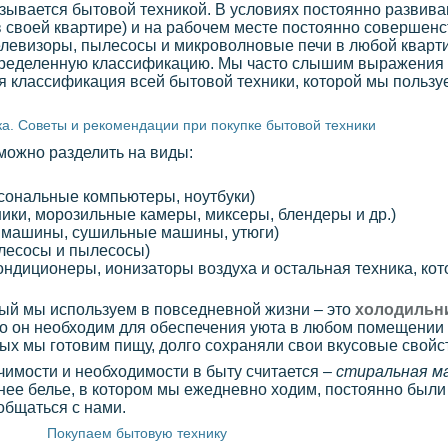
азывается бытовой техникой. В условиях постоянно развив
в своей квартире) и на рабочем месте постоянно совершенс
левизоры, пылесосы и микроволновые печи в любой квартир
 определенную классификацию. Мы часто слышим выражения
ная классификация всей бытовой техники, которой мы польз
а. Советы и рекомендации при покупке бытовой техники
можно разделить на виды:
рсональные компьютеры, ноутбуки)
ики, морозильные камеры, миксеры, блендеры и др.)
е машины, сушильные машины, утюги)
лесосы и пылесосы)
ндиционеры, ионизаторы воздуха и остальная техника, кото
ый мы используем в повседневной жизни – это
холодильн
что он необходим для обеспечения уюта в любом помещении
рых мы готовим пищу, долго сохраняли свои вкусовые свойс
имости и необходимости в быту считается –
стиральная м
нее белье, в котором мы ежедневно ходим, постоянно были
общаться с нами.
Покупаем бытовую технику