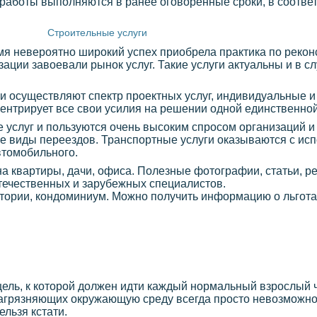
работы выполняются в ранее оговоренные сроки, в соответ
Строительные услуги
емя невероятно широкий успех приобрела практика по рекон
ации завоевали рынок услуг. Такие услуги актуальны и в сл
и осуществляют спектр проектных услуг, индивидуальные и
ентрирует все свои усилия на решении одной единственной
 услуг и пользуются очень высоким спросом организаций и
е виды переездов. Транспортные услуги оказываются с исп
втомобильного.
йна квартиры, дачи, офиса. Полезные фотографии, статьи, 
течественных и зарубежных специалистов.
итории, кондоминиум. Можно получить информацию о льготах
цель, к которой должен идти каждый нормальный взрослый ч
агрязняющих окружающую среду всегда просто невозможно,
ельзя кстати.