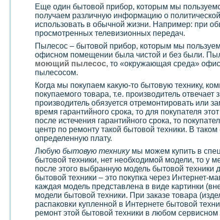
Еще один бытовой прибор, которым мы пользуем
получаем различную информацию о политической 
использовать в обычной жизни. Например: при об
просмотренных телевизионных передач.
Пылесос – бытовой прибор, которым мы пользуемс
офисном помещении была чистой и без были. Пыл
моющий пылесос
, то «окружающая среда» офис
пылесосом.
Когда мы покупаем какую-то бытовую технику, ко
покупаемого товара, т.е. производитель отвечает 
производитель обязуется отремонтировать или за
время гарантийного срока, то для покупателя это
после истечения гарантийного срока, то покупате
центр по ремонту такой бытовой техники. В тако
определенную плату.
Любую
бытовую технику
мы можем купить в спец
бытовой техники, нет необходимой модели, то у м
после этого выбранную модель бытовой техники д
бытовой техники – это покупка через Интернет-ма
каждая модель представлена в виде картинки (вн
модели бытовой техники. При заказе товара (изде
распаковки купленной в Интернете бытовой техни
ремонт этой бытовой техники в любом сервисном 