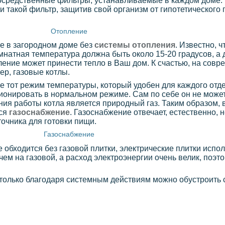
епосредственные фильтры, устанавливаемые в каждом доме.
 такой фильтр, защитив свой организм от гипотетического
Отопление
е в загородном доме без
системы отопления
. Известно, ч
мнатная температура должна быть около 15-20 градусов, а 
ление может принести тепло в Ваш дом. К счастью, на совр
ер, газовые котлы.
 тот режим температуры, который удобен для каждого отде
ционировать в нормальном режиме. Сам по себе он не может
ия работы котла является природный газ. Таким образом, 
тся
газоснабжение
. Газоснабжение отвечает, естественно, 
точника для готовки пищи.
Газоснабжение
 обходится без газовой плитки, электрические плитки испо
чем на газовой, а расход электроэнергии очень велик, поэт
 только благодаря системным действиям можно обустроить 