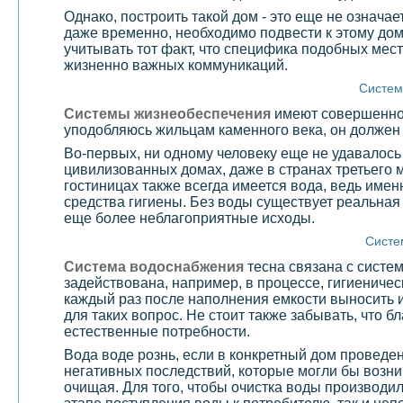
Однако, построить такой дом - это еще не означае
даже временно, необходимо подвести к этому дом
учитывать тот факт, что специфика подобных мест
жизненно важных коммуникаций.
Систем
Системы жизнеобеспечения
имеют совершенно р
уподобляюсь жильцам каменного века, он должен 
Во-первых, ни одному человеку еще не удавалось
цивилизованных домах, даже в странах третьего 
гостиницах также всегда имеется вода, ведь имен
средства гигиены. Без воды существует реальная 
еще более неблагоприятные исходы.
Систе
Система водоснабжения
тесна связана с систе
задействована, например, в процессе, гигиениче
каждый раз после наполнения емкости выносить и
для таких вопрос. Не стоит также забывать, что 
естественные потребности.
Вода воде рознь, если в конкретный дом проведе
негативных последствий, которые могли бы возник
очищая. Для того, чтобы очистка воды производ