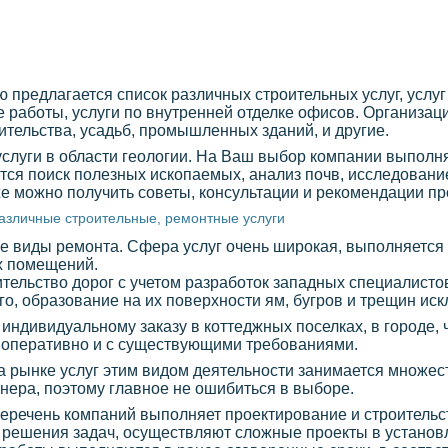
предлагается список различных строительных услуг, услуг
работы, услуги по внутренней отделке офисов. Организац
ительства, усадьб, промышленных зданий, и другие.
 услуги в области геологии. На Ваш выбор компании выпол
тся поиск полезных ископаемых, анализ почв, исследование
же можно получить советы, консультации и рекомендации п
азличные строительные, ремонтные услуги
 виды ремонта. Сфера услуг очень широкая, выполняется 
х помещений.
тельство дорог с учетом разработок западных специалистов
о, образование на их поверхности ям, бугров и трещин иск
 индивидуальному заказу в коттеджных поселках, в городе,
 оперативно и с существующими требованиями.
на рынке услуг этим видом деятельности занимается множес
ртнера, поэтому главное не ошибиться в выборе.
перечень компаний выполняет проектирование и строитель
я решения задач, осуществляют сложные проекты в установ