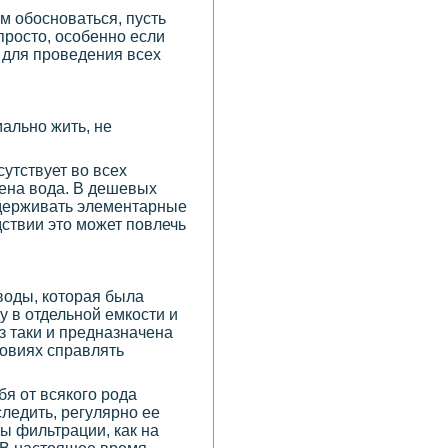
ам обосноваться, пусть
просто, особенно если
и для проведения всех
ально жить, не
утствует во всех
дена вода. В дешевых
оддерживать элементарные
дствии это может повлечь
воды, которая была
у в отдельной емкости и
з таки и предназначена
ловиях справлять
ебя от всякого рода
ледить, регулярно ее
ы фильтрации, как на