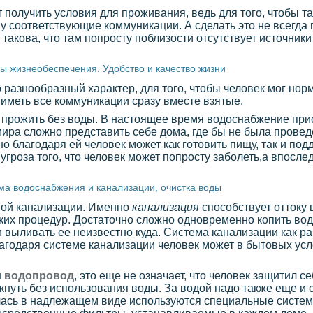
т получить условия для проживания, ведь для того, чтобы т
у соответствующие коммуникации. А сделать это не всегда 
 такова, что там попросту поблизости отсутствует источник
ы жизнеобеспечения. Удобство и качество жизни
азнообразный характер, для того, чтобы человек мог норм
иметь все коммуникации сразу вместе взятые.
 прожить без воды. В настоящее время водоснабжение прис
мира сложно представить себе дома, где бы не была прове
но благодаря ей человек может как готовить пищу, так и п
угроза того, что человек может попросту заболеть,а впосле
ма водоснабжения и канализации, очистка воды
мой канализации. Именно
канализация
способствует оттоку 
ских процедур. Достаточно сложно одновременно копить вод
 выливать ее неизвестно куда. Система канализации как ра
благодаря системе канализации человек может в бытовых ус
н
водопровод
, это еще не означает, что человек защитил с
нуть без использования воды. За водой надо также еще и с
илась в надлежащем виде используются специальные систем