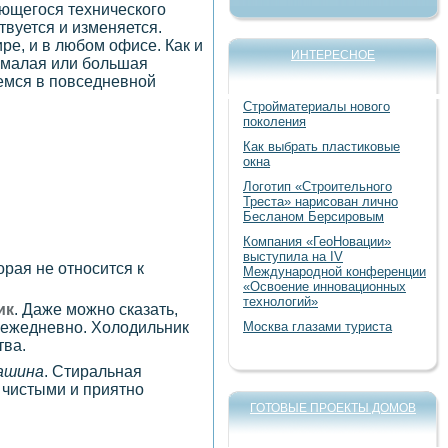
ающегося технического
твуется и изменяется.
е, и в любом офисе. Как и
ИНТЕРЕСНОЕ
 малая или большая
уемся в повседневной
Стройматериалы нового
поколения
Как выбрать пластиковые
окна
Логотип «Строительного
Треста» нарисован лично
Бесланом Берсировым
Компания «ГеоНовации»
выступила на IV
рая не относится к
Международной конференции
«Освоение инновационных
технологий»
ик
. Даже можно сказать,
Москва глазами туриста
 ежедневно. Холодильник
тва.
ашина
. Стиральная
 чистыми и приятно
ГОТОВЫЕ ПРОЕКТЫ ДОМОВ