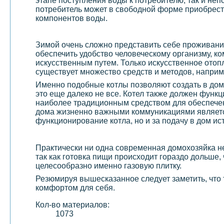
этапе поступления воды к потребителю, так и н
потребитель может в свободной форме приобрести
компонентов воды.
Зимой очень сложно представить себе проживани
обеспечить удобство человеческому организму, ко
искусственным путем. Только искусственное отоп
существует множество средств и методов, наприм
Именно подобные котлы позволяют создать в доме
это еще далеко не все. Котел также должен функ
наиболее традиционным средством для обеспечен
дома жизненно важными коммуникациями являе
функционирование котла, но и за подачу в дом ис
Практически ни одна современная домохозяйка не
так как готовка пищи происходит гораздо дольше, 
целесообразно именно газовую плитку.
Резюмируя вышесказанное следует заметить, что
комфортом для себя.
Кол-во материалов:
1073