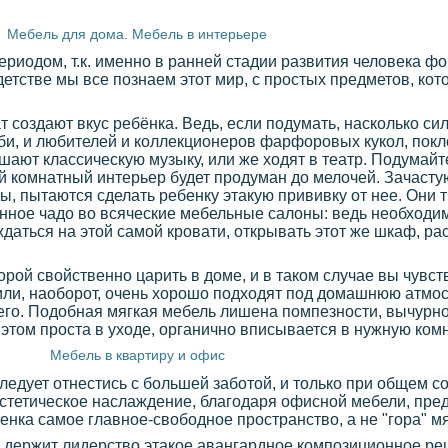
Мебель для дома. Мебель в интерьере
риодом, т.к. именно в ранней стадии развития человека ф
детстве мы все познаем этот мир, с простых предметов, ко
т создают вкус ребёнка. Ведь, если подумать, насколько си
би, и любителей и коллекционеров фарфоровых кукол, пок
шают классическую музыку, или же ходят в театр. Подумайте
чей комнатный интерьер будет продуман до мелочей. Зачасту
ы, пытаются сделать ребенку этакую прививку от нее. Они
нное чадо во всяческие мебельные салоны: ведь необходим
даться на этой самой кровати, открывать этот же шкаф, ра
торой свойственно царить в доме, и в таком случае вы чувст
или, наоборот, очень хорошо подходят под домашнюю атмо
его. Подобная мягкая мебель лишена помпезности, вычурнос
этом проста в уходе, органично вписывается в нужную комна
Мебель в квартиру и офис
едует отнестись с большей заботой, и только при общем с
эстетическое наслаждение, благодаря офисной мебели, пре
нка самое главное-свободное пространство, а не "гора" м
 держит лидерство этакое авангардное композиционное ре