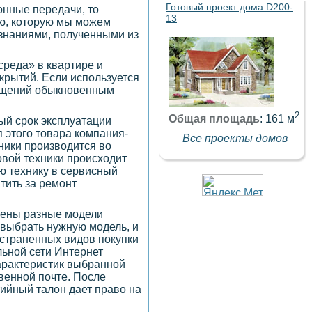
Готовый проект дома D200-
онные передачи, то
13
ию, которую мы можем
 знаниями, полученными из
среда» в квартире и
крытий. Если используется
мещений обыкновенным
2
Общая площадь
: 161 м
ый срок эксплуатации
я этого товара компания-
Все проекты домов
ники производится во
овой техники происходит
ую технику в сервисный
тить за ремонт
лены разные модели
 выбрать нужную модель, и
остраненных видов покупки
льной сети Интернет
характеристик выбранной
овенной почте. После
тийный талон дает право на