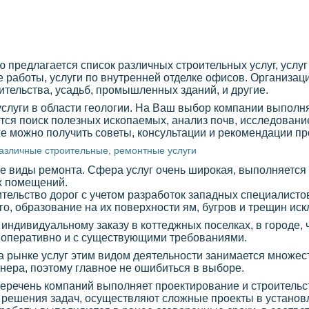
предлагается список различных строительных услуг, услуг
работы, услуги по внутренней отделке офисов. Организац
ительства, усадьб, промышленных зданий, и другие.
 услуги в области геологии. На Ваш выбор компании выпол
тся поиск полезных ископаемых, анализ почв, исследование
же можно получить советы, консультации и рекомендации п
азличные строительные, ремонтные услуги
 виды ремонта. Сфера услуг очень широкая, выполняется 
х помещений.
тельство дорог с учетом разработок западных специалистов
о, образование на их поверхности ям, бугров и трещин иск
 индивидуальному заказу в коттеджных поселках, в городе,
 оперативно и с существующими требованиями.
на рынке услуг этим видом деятельности занимается множес
ртнера, поэтому главное не ошибиться в выборе.
перечень компаний выполняет проектирование и строитель
я решения задач, осуществляют сложные проекты в установ