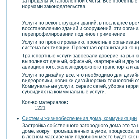
за пределы установленной сметы. Все проектные 
нормами законодательства.
Услуги по реконструкции зданий, в последнее вр
восстановлению зданий и сооружений, эти организ
перепрофилировании под иное применение.
Услуги по проектированию, проектные организаци
система вентиляции. Проектная организация конц
Транспортные услуги завоевали доверие на рынке
выполняют дачный, офисный, квартирный и други
авиационного, железнодорожного транспорта и а
Услуги по дизайну, все, что необходимо для диза
видеоролики, новинки дизайнерских технологий о
Коммунальные услуги, сервис сетей, уборка терр
субсидиях на коммунальные услуги.
Кол-во материалов:
1221
Системы жизнеобеспечения дома, коммуникации
Застройка собственного загородного дома это та 
доме, вокруг промышленных шумов, процессов, з
в лесном массиве или подобном месте будет как н