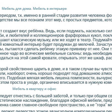
Мебель для дома. Мебель в интерьере
риодом, т.к. именно в ранней стадии развития человека ф
детстве мы все познаем этот мир, с простых предметов, ко
т создают вкус ребёнка. Ведь, если подумать, насколько си
би, и любителей и коллекционеров фарфоровых кукол, пок
шают классическую музыку, или же ходят в театр. Подумайте
чей комнатный интерьер будет продуман до мелочей. Зачасту
ы, пытаются сделать ребенку этакую прививку от нее. Они
нное чадо во всяческие мебельные салоны: ведь необходим
даться на этой самой кровати, открывать этот же шкаф, ра
торой свойственно царить в доме, и в таком случае вы чувст
или, наоборот, очень хорошо подходят под домашнюю атмо
его. Подобная мягкая мебель лишена помпезности, вычурнос
этом проста в уходе, органично вписывается в нужную комна
Мебель в квартиру и офис
едует отнестись с большей заботой, и только при общем с
эстетическое наслаждение, благодаря офисной мебели, пре
нка самое главное-свободное пространство, а не "гора" м
 держит лидерство этакое авангардное композиционное ре