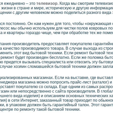
ся ежедневно – это
телевизор
. Когда мы смотрим телевизи
жизни в стране и мире, историческую и другую информац
щении с другим человеком можно поделиться разного вида
я постоянно. Он нам нужен для того, чтобы «окружающая 
есос мы обычно используем для чистки полов ковровых по
а и квартиры гораздо чище, чем при обработке тех же по
мпания-производитель предоставляет покупателю гарантийн
за качество производимого товара. В случае выхода из стро
менить этот вид бытовой техники. Если ремонт бытовой тех
т ремонт будет произведен бесплатно. Если же поломка быт
лю придется вызывать специалиста или отвозить эту бытов
м случае хозяин сломавшейся бытовой техники должен запла
иализированных магазинах. Если на выставке, где выстав
енеджера магазина можно попросить прайс-лист (каталог) и
оставят покупателю со склада. Еще одним из самых распр
газин или непосредственно с сайта производителя. В глоба
ешнего вида изделия) и описанием основных технических 
лия) в сети Интернет, заказанный товар приходит по обыкн
ки, в упаковке должен быть гарантийный талон. Этот гаран
центре по ремонту такой бытовой техники.