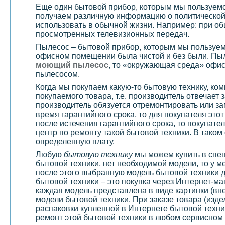
Еще один бытовой прибор, которым мы пользуем
получаем различную информацию о политической 
использовать в обычной жизни. Например: при об
просмотренных телевизионных передач.
Пылесос – бытовой прибор, которым мы пользуемс
офисном помещении была чистой и без были. Пыл
моющий пылесос
, то «окружающая среда» офис
пылесосом.
Когда мы покупаем какую-то бытовую технику, ко
покупаемого товара, т.е. производитель отвечает 
производитель обязуется отремонтировать или за
время гарантийного срока, то для покупателя это
после истечения гарантийного срока, то покупате
центр по ремонту такой бытовой техники. В тако
определенную плату.
Любую
бытовую технику
мы можем купить в спец
бытовой техники, нет необходимой модели, то у м
после этого выбранную модель бытовой техники д
бытовой техники – это покупка через Интернет-ма
каждая модель представлена в виде картинки (вн
модели бытовой техники. При заказе товара (изде
распаковки купленной в Интернете бытовой техни
ремонт этой бытовой техники в любом сервисном 