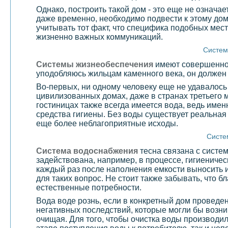
Однако, построить такой дом - это еще не означае
даже временно, необходимо подвести к этому дом
учитывать тот факт, что специфика подобных мест
жизненно важных коммуникаций.
Систем
Системы жизнеобеспечения
имеют совершенно р
уподобляюсь жильцам каменного века, он должен 
Во-первых, ни одному человеку еще не удавалось
цивилизованных домах, даже в странах третьего 
гостиницах также всегда имеется вода, ведь имен
средства гигиены. Без воды существует реальная 
еще более неблагоприятные исходы.
Систе
Система водоснабжения
тесна связана с систе
задействована, например, в процессе, гигиениче
каждый раз после наполнения емкости выносить и
для таких вопрос. Не стоит также забывать, что 
естественные потребности.
Вода воде рознь, если в конкретный дом проведе
негативных последствий, которые могли бы возник
очищая. Для того, чтобы очистка воды производ