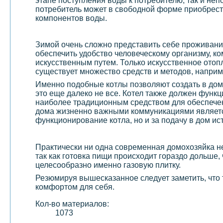
этапе поступления воды к потребителю, так и н
потребитель может в свободной форме приобрести
компонентов воды.
Зимой очень сложно представить себе проживани
обеспечить удобство человеческому организму, ко
искусственным путем. Только искусственное отоп
существует множество средств и методов, наприм
Именно подобные котлы позволяют создать в доме
это еще далеко не все. Котел также должен функ
наиболее традиционным средством для обеспечен
дома жизненно важными коммуникациями являе
функционирование котла, но и за подачу в дом ис
Практически ни одна современная домохозяйка не
так как готовка пищи происходит гораздо дольше, 
целесообразно именно газовую плитку.
Резюмируя вышесказанное следует заметить, что
комфортом для себя.
Кол-во материалов:
1073