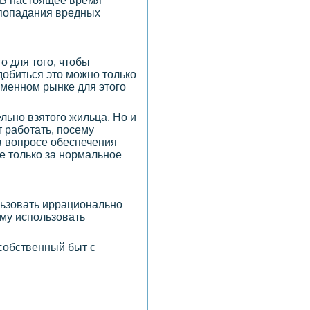
 В настоящее время
 попадания вредных
то для того, чтобы
добиться это можно только
еменном рынке для этого
льно взятого жильца. Но и
 работать, посему
в вопросе обеспечения
не только за нормальное
льзовать иррационально
ому использовать
собственный быт с