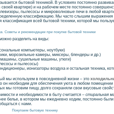
азывается бытовой техникой. В условиях постоянно развив
в своей квартире) и на рабочем месте постоянно совершенс
левизоры, пылесосы и микроволновые печи в любой квартир
 определенную классификацию. Мы часто слышим выражения
ная классификация всей бытовой техники, которой мы польз
а. Советы и рекомендации при покупке бытовой техники
можно разделить на виды:
рсональные компьютеры, ноутбуки)
ики, морозильные камеры, миксеры, блендеры и др.)
е машины, сушильные машины, утюги)
лесосы и пылесосы)
ндиционеры, ионизаторы воздуха и остальная техника, кото
ый мы используем в повседневной жизни – это
холодильн
что он необходим для обеспечения уюта в любом помещении
рых мы готовим пищу, долго сохраняли свои вкусовые свойс
имости и необходимости в быту считается –
стиральная м
нее белье, в котором мы ежедневно ходим, постоянно были
общаться с нами.
Покупаем бытовую технику