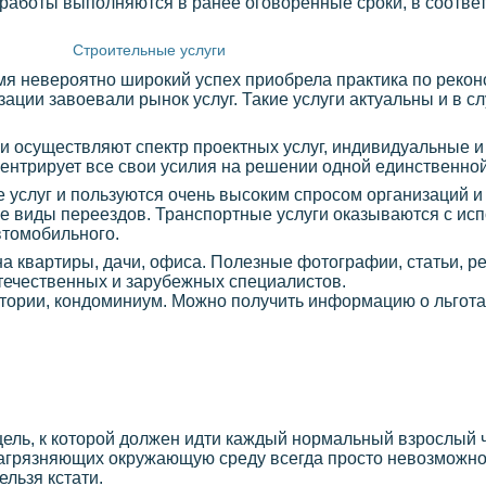
работы выполняются в ранее оговоренные сроки, в соответ
Строительные услуги
емя невероятно широкий успех приобрела практика по рекон
ации завоевали рынок услуг. Такие услуги актуальны и в сл
и осуществляют спектр проектных услуг, индивидуальные и
ентрирует все свои усилия на решении одной единственной
 услуг и пользуются очень высоким спросом организаций и
е виды переездов. Транспортные услуги оказываются с исп
втомобильного.
йна квартиры, дачи, офиса. Полезные фотографии, статьи, 
течественных и зарубежных специалистов.
итории, кондоминиум. Можно получить информацию о льготах
цель, к которой должен идти каждый нормальный взрослый ч
агрязняющих окружающую среду всегда просто невозможно,
ельзя кстати.