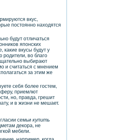
ормируются вкус,
торые постоянно находятся
льно будут отличаться
лонников японских
, какие вкусы будут у
ю родители, во благо
 тщательно выбирают
о и считаться с мнением
сполагаться за этим же
вуете себя более гостем,
сферу, приемлют
ти, но, правда, грешит
ту, и в жизни не мешает.
огласии семьи
купить
дметам декора, не
ягкой мебели.
шение, например, когда