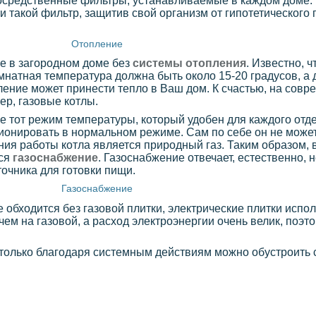
епосредственные фильтры, устанавливаемые в каждом доме.
 такой фильтр, защитив свой организм от гипотетического
Отопление
е в загородном доме без
системы отопления
. Известно, ч
мнатная температура должна быть около 15-20 градусов, а 
ление может принести тепло в Ваш дом. К счастью, на совр
ер, газовые котлы.
 тот режим температуры, который удобен для каждого отде
ционировать в нормальном режиме. Сам по себе он не может
ия работы котла является природный газ. Таким образом, 
тся
газоснабжение
. Газоснабжение отвечает, естественно, 
точника для готовки пищи.
Газоснабжение
 обходится без газовой плитки, электрические плитки испо
чем на газовой, а расход электроэнергии очень велик, поэт
 только благодаря системным действиям можно обустроить 