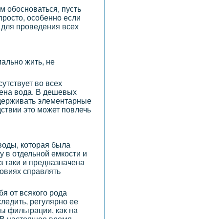
ам обосноваться, пусть
просто, особенно если
и для проведения всех
ально жить, не
утствует во всех
дена вода. В дешевых
оддерживать элементарные
дствии это может повлечь
воды, которая была
у в отдельной емкости и
з таки и предназначена
ловиях справлять
ебя от всякого рода
ледить, регулярно ее
ы фильтрации, как на