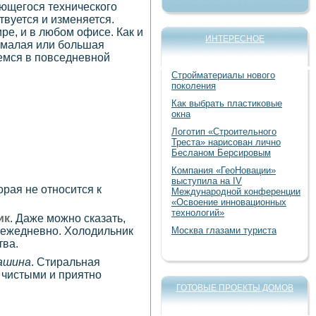
ающегося технического
твуется и изменяется.
е, и в любом офисе. Как и
ИНТЕРЕСНОЕ
 малая или большая
уемся в повседневной
Стройматериалы нового
поколения
Как выбрать пластиковые
окна
Логотип «Строительного
Треста» нарисован лично
Бесланом Берсировым
Компания «ГеоНовации»
выступила на IV
рая не относится к
Международной конференции
«Освоение инновационных
технологий»
ик
. Даже можно сказать,
Москва глазами туриста
 ежедневно. Холодильник
тва.
ашина
. Стиральная
 чистыми и приятно
ГОТОВЫЕ ПРОЕКТЫ ДОМОВ