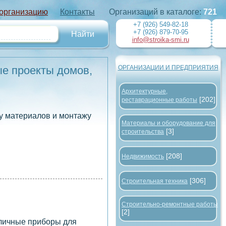
 организацию
Контакты
Организаций в каталоге:
721
+7 (926) 549-82-18
+7 (926) 879-70-95
info@stroika-smi.ru
ые проекты домов,
ОРГАНИЗАЦИИ И ПРЕДПРИЯТИЯ
Архитектурные,
[202]
реставрационные работы
ру материалов и монтажу
Материалы и оборудование для
[3]
строительства
[208]
Недвижимость
[306]
Строительная техника
Строительно-ремонтные работы
[2]
зличные приборы для