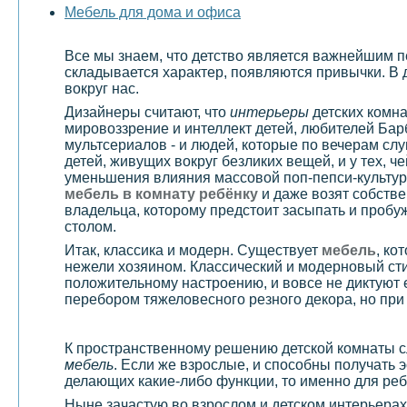
Мебель для дома и офиса
Все мы знаем, что детство является важнейшим пе
складывается характер, появляются привычки. В 
вокруг нас.
Дизайнеры считают, что
интерьеры
детских комна
мировоззрение и интеллект детей, любителей Бар
мультсериалов - и людей, которые по вечерам слу
детей, живущих вокруг безликих вещей, и у тех, 
уменьшения влияния массовой поп-пепси-культур
мебель в комнату ребёнку
и даже возят собстве
владельца, которому предстоит засыпать и пробуж
столом.
Итак, классика и модерн. Существует
мебель
, ко
нежели хозяином. Классический и модерновый ст
положительному настроению, и вовсе не диктуют 
перебором тяжеловесного резного декора, но при 
К пространственному решению детской комнаты сл
мебель
. Если же взрослые, и способны получать 
делающих какие-либо функции, то именно для ребе
Ныне зачастую во взрослом и детском интерьерах