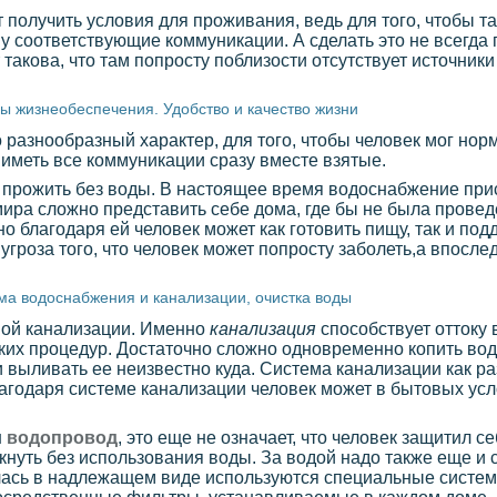
т получить условия для проживания, ведь для того, чтобы т
у соответствующие коммуникации. А сделать это не всегда 
 такова, что там попросту поблизости отсутствует источник
ы жизнеобеспечения. Удобство и качество жизни
азнообразный характер, для того, чтобы человек мог норм
иметь все коммуникации сразу вместе взятые.
 прожить без воды. В настоящее время водоснабжение прис
мира сложно представить себе дома, где бы не была прове
но благодаря ей человек может как готовить пищу, так и п
угроза того, что человек может попросту заболеть,а впосле
ма водоснабжения и канализации, очистка воды
мой канализации. Именно
канализация
способствует оттоку 
ских процедур. Достаточно сложно одновременно копить вод
 выливать ее неизвестно куда. Система канализации как ра
благодаря системе канализации человек может в бытовых ус
н
водопровод
, это еще не означает, что человек защитил с
нуть без использования воды. За водой надо также еще и с
илась в надлежащем виде используются специальные систем