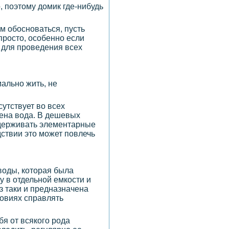
 поэтому домик где-нибудь
ам обосноваться, пусть
просто, особенно если
и для проведения всех
ально жить, не
утствует во всех
дена вода. В дешевых
оддерживать элементарные
дствии это может повлечь
воды, которая была
у в отдельной емкости и
з таки и предназначена
ловиях справлять
ебя от всякого рода