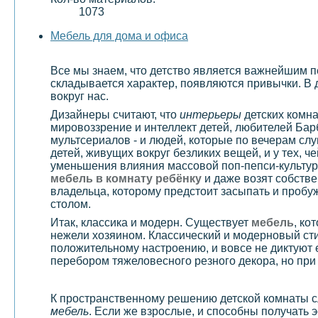
1073
Мебель для дома и офиса
Все мы знаем, что детство является важнейшим пе
складывается характер, появляются привычки. В 
вокруг нас.
Дизайнеры считают, что
интерьеры
детских комна
мировоззрение и интеллект детей, любителей Бар
мультсериалов - и людей, которые по вечерам слу
детей, живущих вокруг безликих вещей, и у тех, 
уменьшения влияния массовой поп-пепси-культур
мебель в комнату ребёнку
и даже возят собстве
владельца, которому предстоит засыпать и пробуж
столом.
Итак, классика и модерн. Существует
мебель
, ко
нежели хозяином. Классический и модерновый ст
положительному настроению, и вовсе не диктуют 
перебором тяжеловесного резного декора, но при 
К пространственному решению детской комнаты сл
мебель
. Если же взрослые, и способны получать 