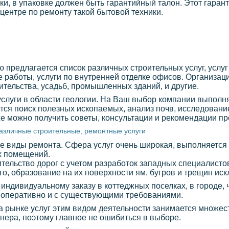
ки, в упаковке должен быть гарантийный талон. Этот гаран
центре по ремонту такой бытовой техники.
предлагается список различных строительных услуг, услуг
работы, услуги по внутренней отделке офисов. Организац
ительства, усадьб, промышленных зданий, и другие.
 услуги в области геологии. На Ваш выбор компании выпол
тся поиск полезных ископаемых, анализ почв, исследование
же можно получить советы, консультации и рекомендации п
азличные строительные, ремонтные услуги
 виды ремонта. Сфера услуг очень широкая, выполняется 
х помещений.
тельство дорог с учетом разработок западных специалистов
о, образование на их поверхности ям, бугров и трещин иск
 индивидуальному заказу в коттеджных поселках, в городе,
 оперативно и с существующими требованиями.
на рынке услуг этим видом деятельности занимается множес
ртнера, поэтому главное не ошибиться в выборе.