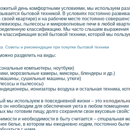
прожитый день комфортными условиями, мы используем ра
азывается бытовой техникой. В условиях постоянно развив
в своей квартире) и на рабочем месте постоянно совершенс
левизоры, пылесосы и микроволновые печи в любой квартир
 определенную классификацию. Мы часто слышим выражения
ная классификация всей бытовой техники, которой мы польз
а. Советы и рекомендации при покупке бытовой техники
можно разделить на виды:
рсональные компьютеры, ноутбуки)
ики, морозильные камеры, миксеры, блендеры и др.)
е машины, сушильные машины, утюги)
лесосы и пылесосы)
ндиционеры, ионизаторы воздуха и остальная техника, кото
ый мы используем в повседневной жизни – это
холодильн
что он необходим для обеспечения уюта в любом помещении
рых мы готовим пищу, долго сохраняли свои вкусовые свойс
имости и необходимости в быту считается –
стиральная м
нее белье, в котором мы ежедневно ходим, постоянно были
общаться с нами.