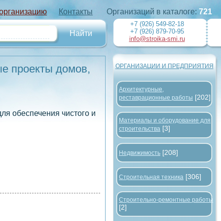
 организацию
Контакты
Организаций в каталоге:
721
+7 (926) 549-82-18
+7 (926) 879-70-95
info@stroika-smi.ru
ые проекты домов,
ОРГАНИЗАЦИИ И ПРЕДПРИЯТИЯ
Архитектурные,
[202]
реставрационные работы
для обеспечения чистого и
Материалы и оборудование для
[3]
строительства
[208]
Недвижимость
[306]
Строительная техника
Строительно-ремонтные работы
[2]