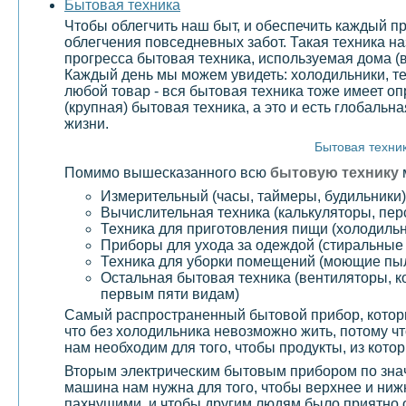
Бытовая техника
Чтобы облегчить наш быт, и обеспечить каждый 
облегчения повседневных забот. Такая техника н
прогресса бытовая техника, используемая дома (
Каждый день мы можем увидеть: холодильники, те
любой товар - вся бытовая техника тоже имеет
(крупная) бытовая техника, а это и есть глобаль
жизни.
Бытовая техник
Помимо вышесказанного всю
бытовую технику
Измерительный (часы, таймеры, будильники)
Вычислительная техника (калькуляторы, пе
Техника для приготовления пищи (холодильн
Приборы для ухода за одеждой (стиральны
Техника для уборки помещений (моющие пы
Остальная бытовая техника (вентиляторы, ко
первым пяти видам)
Самый распространенный бытовой прибор, котор
что без холодильника невозможно жить, потому 
нам необходим для того, чтобы продукты, из кото
Вторым электрическим бытовым прибором по знач
машина нам нужна для того, чтобы верхнее и ниж
пахнущими, и чтобы другим людям было приятно 