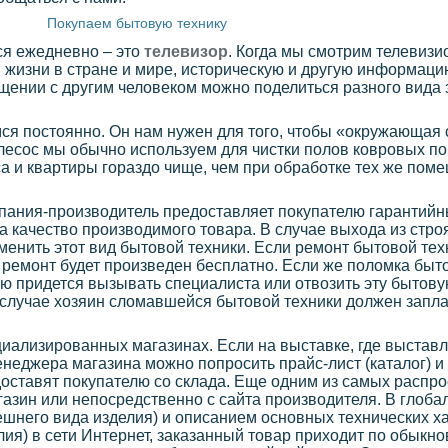
Покупаем бытовую технику
ся ежедневно – это
телевизор
. Когда мы смотрим телевизи
жизни в стране и мире, историческую и другую информац
щении с другим человеком можно поделиться разного вида
я постоянно. Он нам нужен для того, чтобы «окружающая 
есос мы обычно используем для чистки полов ковровых по
а и квартиры гораздо чище, чем при обработке тех же по
мпания-производитель предоставляет покупателю гарантийн
за качество производимого товара. В случае выхода из стро
менить этот вид бытовой техники. Если ремонт бытовой тех
т ремонт будет произведен бесплатно. Если же поломка быт
лю придется вызывать специалиста или отвозить эту бытов
м случае хозяин сломавшейся бытовой техники должен запла
иализированных магазинах. Если на выставке, где выстав
енеджера магазина можно попросить прайс-лист (каталог) и
оставят покупателю со склада. Еще одним из самых распр
газин или непосредственно с сайта производителя. В глоба
ешнего вида изделия) и описанием основных технических 
лия) в сети Интернет, заказанный товар приходит по обыкн