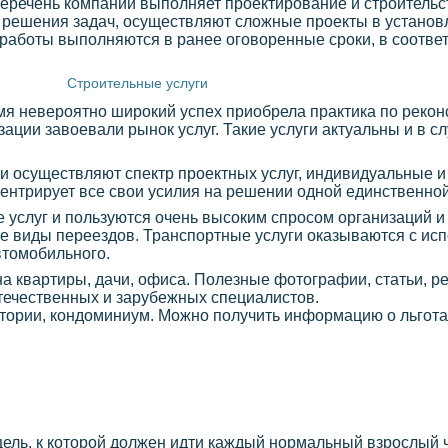
перечень компаний выполняет проектирование и строитель
я решения задач, осуществляют сложные проекты в установ
работы выполняются в ранее оговоренные сроки, в соответ
Строительные услуги
емя невероятно широкий успех приобрела практика по рекон
ации завоевали рынок услуг. Такие услуги актуальны и в сл
и осуществляют спектр проектных услуг, индивидуальные и
ентрирует все свои усилия на решении одной единственной
 услуг и пользуются очень высоким спросом организаций и
е виды переездов. Транспортные услуги оказываются с исп
втомобильного.
йна квартиры, дачи, офиса. Полезные фотографии, статьи, 
течественных и зарубежных специалистов.
итории, кондоминиум. Можно получить информацию о льготах
цель, к которой должен идти каждый нормальный взрослый ч