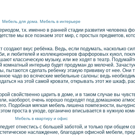
Мебель для дома. Мебель в интерьере
риодом, т.к. именно в ранней стадии развития человека ф
детстве мы все познаем этот мир, с простых предметов, ко
т создают вкус ребёнка. Ведь, если подумать, насколько си
би, и любителей и коллекционеров фарфоровых кукол, пок
шают классическую музыку, или же ходят в театр. Подумайте
чей комнатный интерьер будет продуман до мелочей. Зачасту
ы, пытаются сделать ребенку этакую прививку от нее. Они
нное чадо во всяческие мебельные салоны: ведь необходим
даться на этой самой кровати, открывать этот же шкаф, ра
торой свойственно царить в доме, и в таком случае вы чувст
или, наоборот, очень хорошо подходят под домашнюю атмо
его. Подобная мягкая мебель лишена помпезности, вычурнос
этом проста в уходе, органично вписывается в нужную комна
Мебель в квартиру и офис
едует отнестись с большей заботой, и только при общем с
эстетическое наслаждение, благодаря офисной мебели, пре