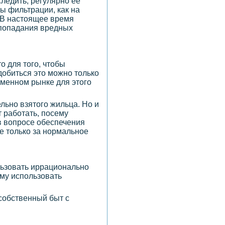
ледить, регулярно ее
ы фильтрации, как на
 В настоящее время
 попадания вредных
то для того, чтобы
добиться это можно только
еменном рынке для этого
льно взятого жильца. Но и
 работать, посему
в вопросе обеспечения
не только за нормальное
льзовать иррационально
ому использовать
собственный быт с