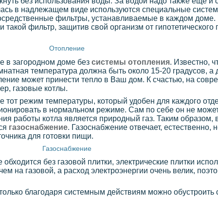
нуть без использования воды. За водой надо также еще и с
илась в надлежащем виде используются специальные систем
епосредственные фильтры, устанавливаемые в каждом доме.
 такой фильтр, защитив свой организм от гипотетического
Отопление
е в загородном доме без
системы отопления
. Известно, ч
мнатная температура должна быть около 15-20 градусов, а 
ление может принести тепло в Ваш дом. К счастью, на совр
ер, газовые котлы.
 тот режим температуры, который удобен для каждого отде
ционировать в нормальном режиме. Сам по себе он не может
ия работы котла является природный газ. Таким образом, 
тся
газоснабжение
. Газоснабжение отвечает, естественно, 
точника для готовки пищи.
Газоснабжение
 обходится без газовой плитки, электрические плитки испо
чем на газовой, а расход электроэнергии очень велик, поэт
 только благодаря системным действиям можно обустроить 