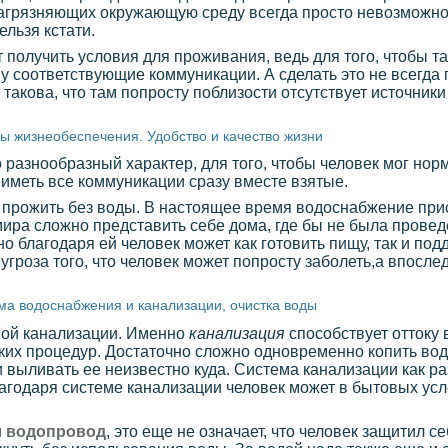
агрязняющих окружающую среду всегда просто невозможно,
ельзя кстати.
т получить условия для проживания, ведь для того, чтобы т
у соответствующие коммуникации. А сделать это не всегда 
 такова, что там попросту поблизости отсутствует источник
ы жизнеобеспечения. Удобство и качество жизни
азнообразный характер, для того, чтобы человек мог норм
иметь все коммуникации сразу вместе взятые.
 прожить без воды. В настоящее время водоснабжение прис
мира сложно представить себе дома, где бы не была прове
но благодаря ей человек может как готовить пищу, так и п
угроза того, что человек может попросту заболеть,а впосле
ма водоснабжения и канализации, очистка воды
мой канализации. Именно
канализация
способствует оттоку 
ских процедур. Достаточно сложно одновременно копить вод
 выливать ее неизвестно куда. Система канализации как ра
благодаря системе канализации человек может в бытовых ус
н
водопровод
, это еще не означает, что человек защитил с