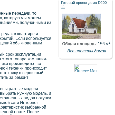
Готовый проект дома D200-
11
онные передачи, то
ию, которую мы можем
 знаниями, полученными из
среда» в квартире и
крытий. Если используется
2
мещений обыкновенным
Общая площадь
: 156 м
Все проекты домов
ый срок эксплуатации
я этого товара компания-
ники производится во
овой техники происходит
ую технику в сервисный
тить за ремонт
лены разные модели
 выбрать нужную модель, и
остраненных видов покупки
льной сети Интернет
характеристик выбранной
овенной почте. После