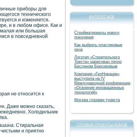
зличные приборы для
ающегося технического
ИНТЕРЕСНОЕ
твуется и изменяется.
е, и в любом офисе. Как и
 малая или большая
Стройматериалы нового
уемся в повседневной
поколения
Как выбрать пластиковые
окна
Логотип «Строительного
Треста» нарисован лично
Бесланом Берсировым
Компания «ГеоНовации»
выступила на IV
Международной конференции
«Освоение инновационных
технологий»
рая не относится к
Москва глазами туриста
ик
. Даже можно сказать,
 ежедневно. Холодильник
тва.
ашина
. Стиральная
ГОТОВЫЕ ПРОЕКТЫ ДОМОВ
 чистыми и приятно