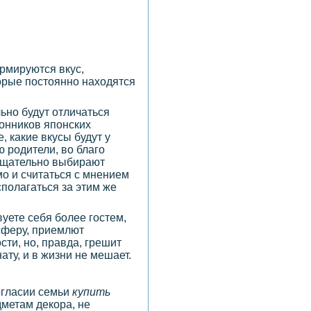
ормируются вкус,
торые постоянно находятся
льно будут отличаться
лонников японских
, какие вкусы будут у
ю родители, во благо
 тщательно выбирают
о и считаться с мнением
сполагаться за этим же
вуете себя более гостем,
сферу, приемлют
ти, но, правда, грешит
ту, и в жизни не мешает.
огласии семьи
купить
дметам декора, не