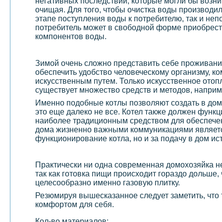
негативных последствий, которые могли бы возник
очищая. Для того, чтобы очистка воды производ
этапе поступления воды к потребителю, так и н
потребитель может в свободной форме приобрести
компонентов воды.
Зимой очень сложно представить себе проживани
обеспечить удобство человеческому организму, ко
искусственным путем. Только искусственное отоп
существует множество средств и методов, наприм
Именно подобные котлы позволяют создать в доме
это еще далеко не все. Котел также должен функ
наиболее традиционным средством для обеспечен
дома жизненно важными коммуникациями являе
функционирование котла, но и за подачу в дом ис
Практически ни одна современная домохозяйка не
так как готовка пищи происходит гораздо дольше, 
целесообразно именно газовую плитку.
Резюмируя вышесказанное следует заметить, что
комфортом для себя.
Кол-во материалов: