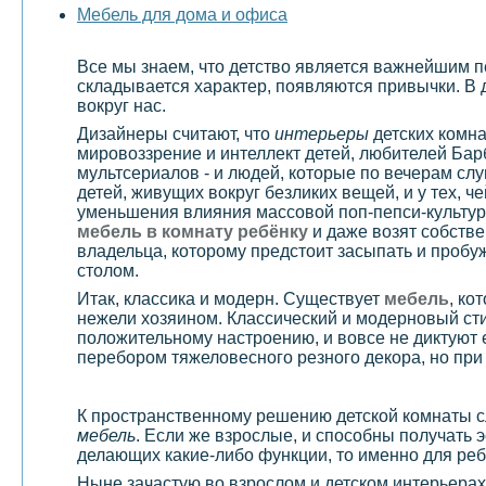
Мебель для дома и офиса
Все мы знаем, что детство является важнейшим пе
складывается характер, появляются привычки. В 
вокруг нас.
Дизайнеры считают, что
интерьеры
детских комна
мировоззрение и интеллект детей, любителей Бар
мультсериалов - и людей, которые по вечерам слу
детей, живущих вокруг безликих вещей, и у тех, 
уменьшения влияния массовой поп-пепси-культур
мебель в комнату ребёнку
и даже возят собстве
владельца, которому предстоит засыпать и пробуж
столом.
Итак, классика и модерн. Существует
мебель
, ко
нежели хозяином. Классический и модерновый ст
положительному настроению, и вовсе не диктуют 
перебором тяжеловесного резного декора, но при 
К пространственному решению детской комнаты сл
мебель
. Если же взрослые, и способны получать 
делающих какие-либо функции, то именно для ребе
Ныне зачастую во взрослом и детском интерьерах