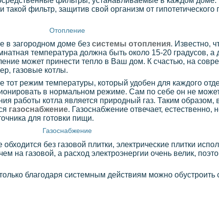
епосредственные фильтры, устанавливаемые в каждом доме.
 такой фильтр, защитив свой организм от гипотетического
Отопление
е в загородном доме без
системы отопления
. Известно, ч
мнатная температура должна быть около 15-20 градусов, а 
ление может принести тепло в Ваш дом. К счастью, на совр
ер, газовые котлы.
 тот режим температуры, который удобен для каждого отде
ционировать в нормальном режиме. Сам по себе он не может
ия работы котла является природный газ. Таким образом, 
тся
газоснабжение
. Газоснабжение отвечает, естественно, 
точника для готовки пищи.
Газоснабжение
 обходится без газовой плитки, электрические плитки испо
чем на газовой, а расход электроэнергии очень велик, поэт
 только благодаря системным действиям можно обустроить 