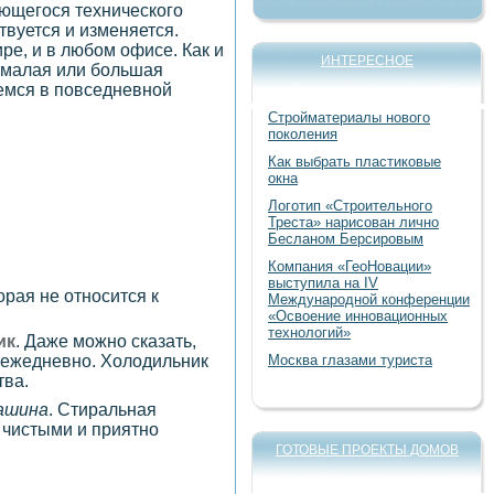
ающегося технического
твуется и изменяется.
е, и в любом офисе. Как и
ИНТЕРЕСНОЕ
 малая или большая
уемся в повседневной
Стройматериалы нового
поколения
Как выбрать пластиковые
окна
Логотип «Строительного
Треста» нарисован лично
Бесланом Берсировым
Компания «ГеоНовации»
выступила на IV
рая не относится к
Международной конференции
«Освоение инновационных
технологий»
ик
. Даже можно сказать,
Москва глазами туриста
 ежедневно. Холодильник
тва.
ашина
. Стиральная
 чистыми и приятно
ГОТОВЫЕ ПРОЕКТЫ ДОМОВ