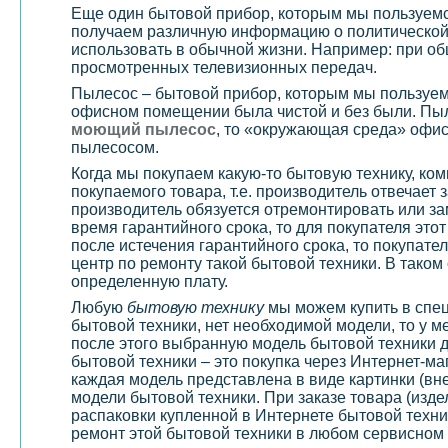
Еще один бытовой прибор, которым мы пользуем
получаем различную информацию о политической 
использовать в обычной жизни. Например: при об
просмотренных телевизионных передач.
Пылесос – бытовой прибор, которым мы пользуемс
офисном помещении была чистой и без были. Пыл
моющий пылесос
, то «окружающая среда» офис
пылесосом.
Когда мы покупаем какую-то бытовую технику, ко
покупаемого товара, т.е. производитель отвечает 
производитель обязуется отремонтировать или за
время гарантийного срока, то для покупателя это
после истечения гарантийного срока, то покупате
центр по ремонту такой бытовой техники. В тако
определенную плату.
Любую
бытовую технику
мы можем купить в спец
бытовой техники, нет необходимой модели, то у м
после этого выбранную модель бытовой техники д
бытовой техники – это покупка через Интернет-ма
каждая модель представлена в виде картинки (вн
модели бытовой техники. При заказе товара (изде
распаковки купленной в Интернете бытовой техни
ремонт этой бытовой техники в любом сервисном 