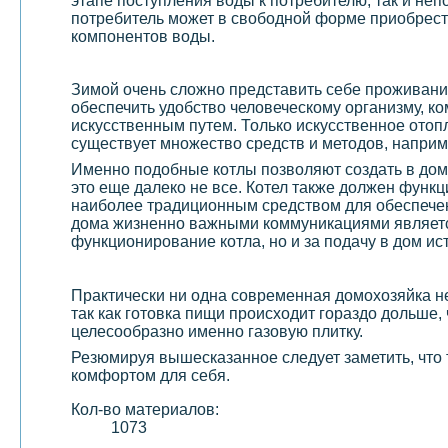
этапе поступления воды к потребителю, так и н
потребитель может в свободной форме приобрести
компонентов воды.
Зимой очень сложно представить себе проживани
обеспечить удобство человеческому организму, ко
искусственным путем. Только искусственное отоп
существует множество средств и методов, наприм
Именно подобные котлы позволяют создать в доме
это еще далеко не все. Котел также должен функ
наиболее традиционным средством для обеспечен
дома жизненно важными коммуникациями являе
функционирование котла, но и за подачу в дом ис
Практически ни одна современная домохозяйка не
так как готовка пищи происходит гораздо дольше, 
целесообразно именно газовую плитку.
Резюмируя вышесказанное следует заметить, что
комфортом для себя.
Кол-во материалов:
1073