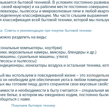
азывается бытовой техникой. В условиях постоянно развив
в своей квартире) и на рабочем месте постоянно совершенс
левизоры, пылесосы и микроволновые печи в любой квартир
 определенную классификацию. Мы часто слышим выражения
ная классификация всей бытовой техники, которой мы польз
а. Советы и рекомендации при покупке бытовой техники
можно разделить на виды:
рсональные компьютеры, ноутбуки)
ики, морозильные камеры, миксеры, блендеры и др.)
е машины, сушильные машины, утюги)
лесосы и пылесосы)
ндиционеры, ионизаторы воздуха и остальная техника, кото
ый мы используем в повседневной жизни – это
холодильн
что он необходим для обеспечения уюта в любом помещении
рых мы готовим пищу, долго сохраняли свои вкусовые свойс
имости и необходимости в быту считается –
стиральная м
нее белье, в котором мы ежедневно ходим, постоянно были
общаться с нами.
Покупаем бытовую технику