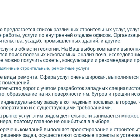
предлагается список различных строительных услуг, услуг
работы, услуги по внутренней отделке офисов. Организац
ительства, усадьб, промышленных зданий, и другие.
 услуги в области геологии. На Ваш выбор компании выпол
тся поиск полезных ископаемых, анализ почв, исследование
же можно получить советы, консультации и рекомендации п
азличные строительные, ремонтные услуги
 виды ремонта. Сфера услуг очень широкая, выполняется 
х помещений.
тельство дорог с учетом разработок западных специалистов
о, образование на их поверхности ям, бугров и трещин иск
 индивидуальному заказу в коттеджных поселках, в городе,
 оперативно и с существующими требованиями.
на рынке услуг этим видом деятельности занимается множес
ртнера, поэтому главное не ошибиться в выборе.
перечень компаний выполняет проектирование и строитель
я решения задач, осуществляют сложные проекты в установ