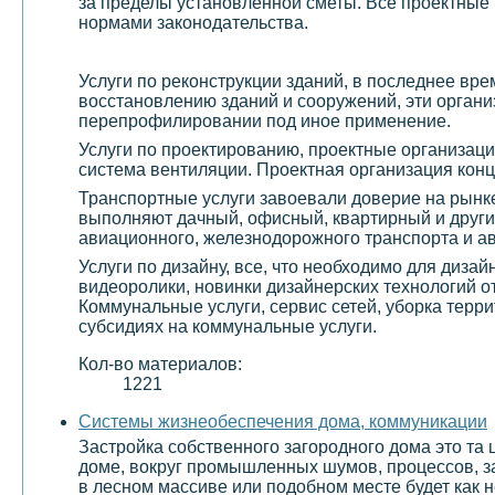
за пределы установленной сметы. Все проектные 
нормами законодательства.
Услуги по реконструкции зданий, в последнее вр
восстановлению зданий и сооружений, эти организ
перепрофилировании под иное применение.
Услуги по проектированию, проектные организаци
система вентиляции. Проектная организация конц
Транспортные услуги завоевали доверие на рынке
выполняют дачный, офисный, квартирный и други
авиационного, железнодорожного транспорта и а
Услуги по дизайну, все, что необходимо для диза
видеоролики, новинки дизайнерских технологий о
Коммунальные услуги, сервис сетей, уборка терр
субсидиях на коммунальные услуги.
Кол-во материалов:
1221
Системы жизнеобеспечения дома, коммуникации
Застройка собственного загородного дома это та 
доме, вокруг промышленных шумов, процессов, з
в лесном массиве или подобном месте будет как н