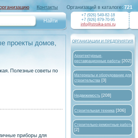
 организацию
Контакты
Организаций в каталоге:
721
+7 (926) 549-82-18
+7 (926) 879-70-95
info@stroika-smi.ru
ые проекты домов,
ОРГАНИЗАЦИИ И ПРЕДПРИЯТИЯ
Архитектурные,
[202]
реставрационные работы
ожая. Полезные советы по
Материалы и оборудование для
[3]
строительства
[208]
Недвижимость
[306]
Строительная техника
Строительно-ремонтные работы
[2]
зличные приборы для