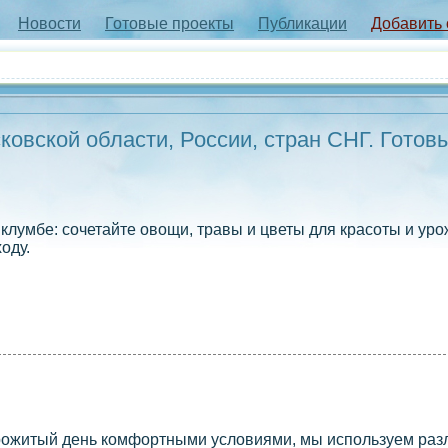
Новости
Готовые проекты
Публикации
Добавить
овской области, России, стран СНГ. Готов
клумбе: сочетайте овощи, травы и цветы для красоты и ур
оду.
прожитый день комфортными условиями, мы используем ра