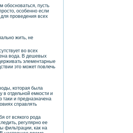
ам обосноваться, пусть
просто, особенно если
и для проведения всех
ально жить, не
утствует во всех
дена вода. В дешевых
оддерживать элементарные
дствии это может повлечь
воды, которая была
у в отдельной емкости и
з таки и предназначена
ловиях справлять
ебя от всякого рода
ледить, регулярно ее
ы фильтрации, как на