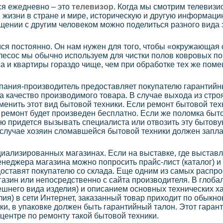
ся ежедневно – это
телевизор
. Когда мы смотрим телевизи
жизни в стране и мире, историческую и другую информац
щении с другим человеком можно поделиться разного вида
я постоянно. Он нам нужен для того, чтобы «окружающая 
есос мы обычно используем для чистки полов ковровых по
а и квартиры гораздо чище, чем при обработке тех же по
мпания-производитель предоставляет покупателю гарантийн
за качество производимого товара. В случае выхода из стро
менить этот вид бытовой техники. Если ремонт бытовой тех
т ремонт будет произведен бесплатно. Если же поломка быт
лю придется вызывать специалиста или отвозить эту бытов
м случае хозяин сломавшейся бытовой техники должен запла
иализированных магазинах. Если на выставке, где выстав
енеджера магазина можно попросить прайс-лист (каталог) и
оставят покупателю со склада. Еще одним из самых распр
газин или непосредственно с сайта производителя. В глоба
ешнего вида изделия) и описанием основных технических 
лия) в сети Интернет, заказанный товар приходит по обыкн
ки, в упаковке должен быть гарантийный талон. Этот гаран
центре по ремонту такой бытовой техники.