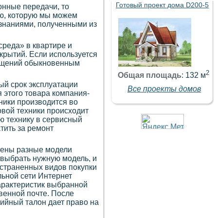
Готовый проект дома D200-5
онные передачи, то
ию, которую мы можем
 знаниями, полученными из
среда» в квартире и
крытий. Если используется
мещений обыкновенным
2
Общая площадь
: 132 м
ый срок эксплуатации
Все проекты домов
я этого товара компания-
ники производится во
овой техники происходит
ую технику в сервисный
тить за ремонт
лены разные модели
 выбрать нужную модель, и
остраненных видов покупки
льной сети Интернет
характеристик выбранной
овенной почте. После
тийный талон дает право на