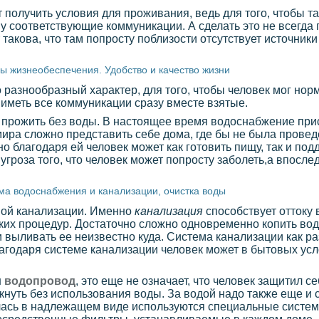
т получить условия для проживания, ведь для того, чтобы т
у соответствующие коммуникации. А сделать это не всегда 
 такова, что там попросту поблизости отсутствует источник
ы жизнеобеспечения. Удобство и качество жизни
азнообразный характер, для того, чтобы человек мог норм
иметь все коммуникации сразу вместе взятые.
 прожить без воды. В настоящее время водоснабжение прис
мира сложно представить себе дома, где бы не была прове
но благодаря ей человек может как готовить пищу, так и п
угроза того, что человек может попросту заболеть,а впосле
ма водоснабжения и канализации, очистка воды
мой канализации. Именно
канализация
способствует оттоку 
ских процедур. Достаточно сложно одновременно копить вод
 выливать ее неизвестно куда. Система канализации как ра
благодаря системе канализации человек может в бытовых ус
н
водопровод
, это еще не означает, что человек защитил с
нуть без использования воды. За водой надо также еще и с
илась в надлежащем виде используются специальные систем