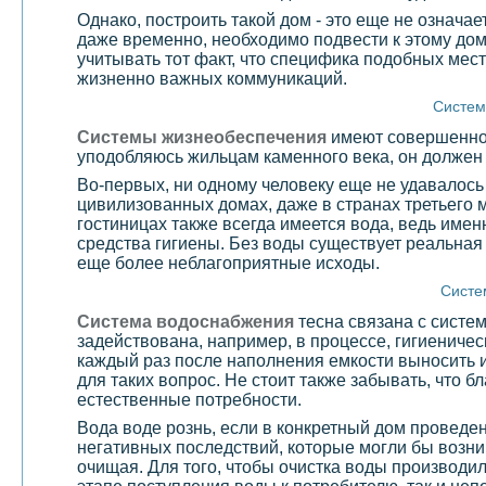
Однако, построить такой дом - это еще не означае
даже временно, необходимо подвести к этому дом
учитывать тот факт, что специфика подобных мест
жизненно важных коммуникаций.
Систем
Системы жизнеобеспечения
имеют совершенно р
уподобляюсь жильцам каменного века, он должен 
Во-первых, ни одному человеку еще не удавалось
цивилизованных домах, даже в странах третьего 
гостиницах также всегда имеется вода, ведь имен
средства гигиены. Без воды существует реальная 
еще более неблагоприятные исходы.
Систе
Система водоснабжения
тесна связана с систе
задействована, например, в процессе, гигиениче
каждый раз после наполнения емкости выносить и
для таких вопрос. Не стоит также забывать, что 
естественные потребности.
Вода воде рознь, если в конкретный дом проведе
негативных последствий, которые могли бы возник
очищая. Для того, чтобы очистка воды производ