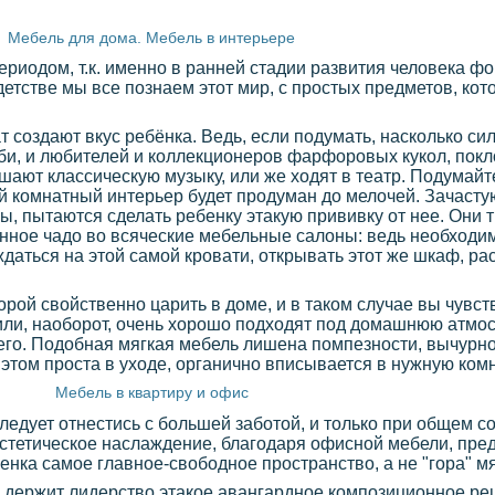
Мебель для дома. Мебель в интерьере
риодом, т.к. именно в ранней стадии развития человека ф
детстве мы все познаем этот мир, с простых предметов, ко
т создают вкус ребёнка. Ведь, если подумать, насколько си
би, и любителей и коллекционеров фарфоровых кукол, пок
шают классическую музыку, или же ходят в театр. Подумайте
чей комнатный интерьер будет продуман до мелочей. Зачасту
ы, пытаются сделать ребенку этакую прививку от нее. Они
нное чадо во всяческие мебельные салоны: ведь необходим
даться на этой самой кровати, открывать этот же шкаф, ра
торой свойственно царить в доме, и в таком случае вы чувст
или, наоборот, очень хорошо подходят под домашнюю атмо
его. Подобная мягкая мебель лишена помпезности, вычурнос
этом проста в уходе, органично вписывается в нужную комна
Мебель в квартиру и офис
едует отнестись с большей заботой, и только при общем с
эстетическое наслаждение, благодаря офисной мебели, пре
нка самое главное-свободное пространство, а не "гора" м
 держит лидерство этакое авангардное композиционное ре