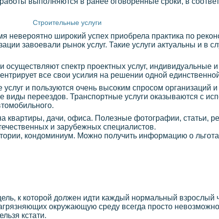
работы выполняются в ранее оговоренные сроки, в соответ
Строительные услуги
емя невероятно широкий успех приобрела практика по рекон
ации завоевали рынок услуг. Такие услуги актуальны и в сл
и осуществляют спектр проектных услуг, индивидуальные и
ентрирует все свои усилия на решении одной единственной
 услуг и пользуются очень высоким спросом организаций и
е виды переездов. Транспортные услуги оказываются с исп
втомобильного.
йна квартиры, дачи, офиса. Полезные фотографии, статьи, 
течественных и зарубежных специалистов.
итории, кондоминиум. Можно получить информацию о льготах
цель, к которой должен идти каждый нормальный взрослый ч
агрязняющих окружающую среду всегда просто невозможно,
ельзя кстати.