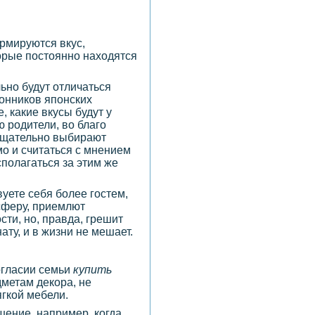
ормируются вкус,
торые постоянно находятся
льно будут отличаться
лонников японских
, какие вкусы будут у
ю родители, во благо
 тщательно выбирают
о и считаться с мнением
сполагаться за этим же
вуете себя более гостем,
сферу, приемлют
ти, но, правда, грешит
ту, и в жизни не мешает.
огласии семьи
купить
дметам декора, не
ягкой мебели.
шение, например, когда