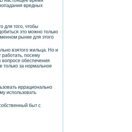
 В настоящее время
 попадания вредных
то для того, чтобы
добиться это можно только
еменном рынке для этого
льно взятого жильца. Но и
 работать, посему
в вопросе обеспечения
не только за нормальное
льзовать иррационально
ому использовать
собственный быт с