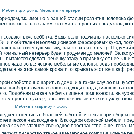
Мебель для дома. Мебель в интерьере
риодом, т.к. именно в ранней стадии развития человека ф
детстве мы все познаем этот мир, с простых предметов, ко
т создают вкус ребёнка. Ведь, если подумать, насколько си
би, и любителей и коллекционеров фарфоровых кукол, пок
шают классическую музыку, или же ходят в театр. Подумайте
чей комнатный интерьер будет продуман до мелочей. Зачасту
ы, пытаются сделать ребенку этакую прививку от нее. Они
нное чадо во всяческие мебельные салоны: ведь необходим
даться на этой самой кровати, открывать этот же шкаф, ра
торой свойственно царить в доме, и в таком случае вы чувст
или, наоборот, очень хорошо подходят под домашнюю атмо
его. Подобная мягкая мебель лишена помпезности, вычурнос
этом проста в уходе, органично вписывается в нужную комна
Мебель в квартиру и офис
едует отнестись с большей заботой, и только при общем с
эстетическое наслаждение, благодаря офисной мебели, пре
нка самое главное-свободное пространство, а не "гора" м
 держит лидерство этакое авангардное композиционное ре