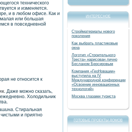
ающегося технического
твуется и изменяется.
е, и в любом офисе. Как и
ИНТЕРЕСНОЕ
 малая или большая
уемся в повседневной
Стройматериалы нового
поколения
Как выбрать пластиковые
окна
Логотип «Строительного
Треста» нарисован лично
Бесланом Берсировым
Компания «ГеоНовации»
выступила на IV
рая не относится к
Международной конференции
«Освоение инновационных
технологий»
ик
. Даже можно сказать,
Москва глазами туриста
 ежедневно. Холодильник
тва.
ашина
. Стиральная
 чистыми и приятно
ГОТОВЫЕ ПРОЕКТЫ ДОМОВ