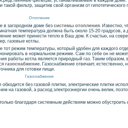
епосредственные фильтры, устанавливаемые в каждом доме.
 такой фильтр, защитив свой организм от гипотетического
Отопление
е в загородном доме без
системы отопления
. Известно, ч
мнатная температура должна быть около 15-20 градусов, а 
ление может принести тепло в Ваш дом. К счастью, на совр
ер, газовые котлы.
 тот режим температуры, который удобен для каждого отде
ционировать в нормальном режиме. Сам по себе он не может
ия работы котла является природный газ. Таким образом, 
тся
газоснабжение
. Газоснабжение отвечает, естественно, 
точника для готовки пищи.
Газоснабжение
 обходится без газовой плитки, электрические плитки испо
чем на газовой, а расход электроэнергии очень велик, поэт
 только благодаря системным действиям можно обустроить 