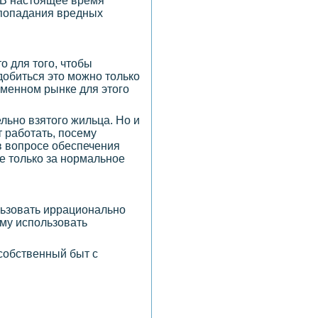
 В настоящее время
 попадания вредных
то для того, чтобы
добиться это можно только
еменном рынке для этого
льно взятого жильца. Но и
 работать, посему
в вопросе обеспечения
не только за нормальное
льзовать иррационально
ому использовать
собственный быт с