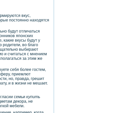
ормируются вкус,
торые постоянно находятся
льно будут отличаться
лонников японских
, какие вкусы будут у
ю родители, во благо
 тщательно выбирают
о и считаться с мнением
сполагаться за этим же
вуете себя более гостем,
сферу, приемлют
ти, но, правда, грешит
ту, и в жизни не мешает.
огласии семьи
купить
дметам декора, не
ягкой мебели.
шение, например, когда