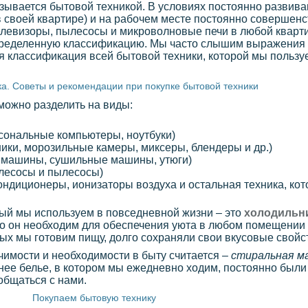
азывается бытовой техникой. В условиях постоянно развив
в своей квартире) и на рабочем месте постоянно совершенс
левизоры, пылесосы и микроволновые печи в любой квартир
 определенную классификацию. Мы часто слышим выражения
ная классификация всей бытовой техники, которой мы польз
а. Советы и рекомендации при покупке бытовой техники
можно разделить на виды:
рсональные компьютеры, ноутбуки)
ики, морозильные камеры, миксеры, блендеры и др.)
е машины, сушильные машины, утюги)
лесосы и пылесосы)
ндиционеры, ионизаторы воздуха и остальная техника, кото
ый мы используем в повседневной жизни – это
холодильн
что он необходим для обеспечения уюта в любом помещении
рых мы готовим пищу, долго сохраняли свои вкусовые свойс
имости и необходимости в быту считается –
стиральная м
нее белье, в котором мы ежедневно ходим, постоянно были
общаться с нами.
Покупаем бытовую технику