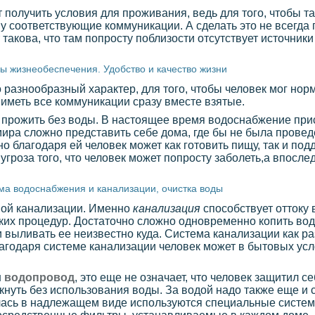
т получить условия для проживания, ведь для того, чтобы т
у соответствующие коммуникации. А сделать это не всегда 
 такова, что там попросту поблизости отсутствует источник
ы жизнеобеспечения. Удобство и качество жизни
азнообразный характер, для того, чтобы человек мог норм
иметь все коммуникации сразу вместе взятые.
 прожить без воды. В настоящее время водоснабжение прис
мира сложно представить себе дома, где бы не была прове
но благодаря ей человек может как готовить пищу, так и п
угроза того, что человек может попросту заболеть,а впосле
ма водоснабжения и канализации, очистка воды
мой канализации. Именно
канализация
способствует оттоку 
ских процедур. Достаточно сложно одновременно копить вод
 выливать ее неизвестно куда. Система канализации как ра
благодаря системе канализации человек может в бытовых ус
н
водопровод
, это еще не означает, что человек защитил с
нуть без использования воды. За водой надо также еще и с
илась в надлежащем виде используются специальные систем