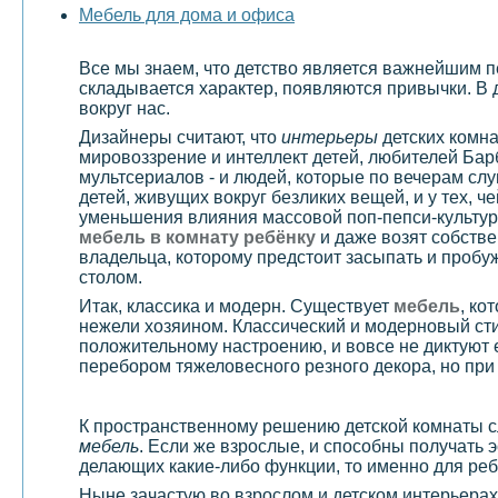
Мебель для дома и офиса
Все мы знаем, что детство является важнейшим пе
складывается характер, появляются привычки. В 
вокруг нас.
Дизайнеры считают, что
интерьеры
детских комна
мировоззрение и интеллект детей, любителей Бар
мультсериалов - и людей, которые по вечерам слу
детей, живущих вокруг безликих вещей, и у тех, 
уменьшения влияния массовой поп-пепси-культур
мебель в комнату ребёнку
и даже возят собстве
владельца, которому предстоит засыпать и пробуж
столом.
Итак, классика и модерн. Существует
мебель
, ко
нежели хозяином. Классический и модерновый ст
положительному настроению, и вовсе не диктуют 
перебором тяжеловесного резного декора, но при 
К пространственному решению детской комнаты сл
мебель
. Если же взрослые, и способны получать 
делающих какие-либо функции, то именно для ребе
Ныне зачастую во взрослом и детском интерьерах