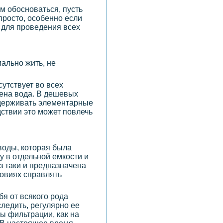
ам обосноваться, пусть
просто, особенно если
и для проведения всех
ально жить, не
утствует во всех
дена вода. В дешевых
оддерживать элементарные
дствии это может повлечь
воды, которая была
у в отдельной емкости и
з таки и предназначена
ловиях справлять
ебя от всякого рода
ледить, регулярно ее
ы фильтрации, как на