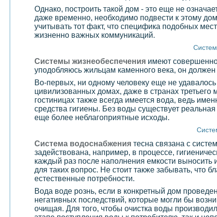
Однако, построить такой дом - это еще не означае
даже временно, необходимо подвести к этому дом
учитывать тот факт, что специфика подобных мест
жизненно важных коммуникаций.
Систем
Системы жизнеобеспечения
имеют совершенно р
уподобляюсь жильцам каменного века, он должен 
Во-первых, ни одному человеку еще не удавалось
цивилизованных домах, даже в странах третьего 
гостиницах также всегда имеется вода, ведь имен
средства гигиены. Без воды существует реальная 
еще более неблагоприятные исходы.
Систе
Система водоснабжения
тесна связана с систе
задействована, например, в процессе, гигиениче
каждый раз после наполнения емкости выносить и
для таких вопрос. Не стоит также забывать, что 
естественные потребности.
Вода воде рознь, если в конкретный дом проведе
негативных последствий, которые могли бы возник
очищая. Для того, чтобы очистка воды производ