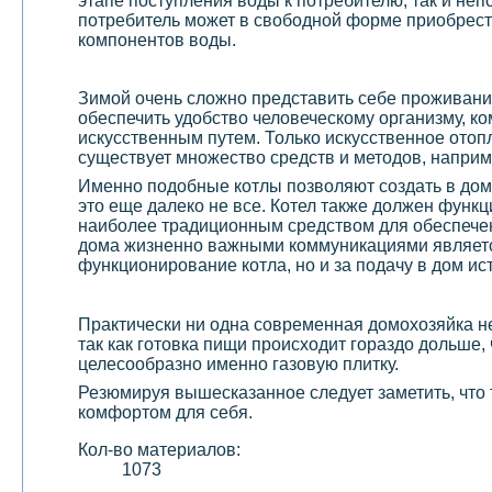
этапе поступления воды к потребителю, так и н
потребитель может в свободной форме приобрести
компонентов воды.
Зимой очень сложно представить себе проживани
обеспечить удобство человеческому организму, ко
искусственным путем. Только искусственное отоп
существует множество средств и методов, наприм
Именно подобные котлы позволяют создать в доме
это еще далеко не все. Котел также должен функ
наиболее традиционным средством для обеспечен
дома жизненно важными коммуникациями являе
функционирование котла, но и за подачу в дом ис
Практически ни одна современная домохозяйка не
так как готовка пищи происходит гораздо дольше, 
целесообразно именно газовую плитку.
Резюмируя вышесказанное следует заметить, что
комфортом для себя.
Кол-во материалов:
1073