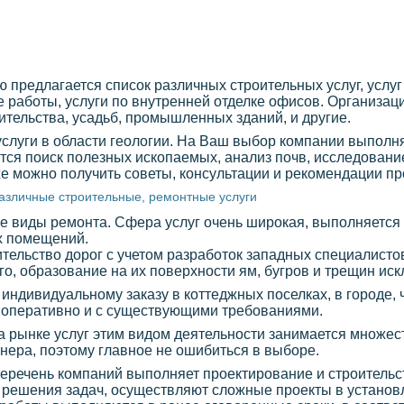
предлагается список различных строительных услуг, услуг
работы, услуги по внутренней отделке офисов. Организац
ительства, усадьб, промышленных зданий, и другие.
 услуги в области геологии. На Ваш выбор компании выпол
тся поиск полезных ископаемых, анализ почв, исследование
же можно получить советы, консультации и рекомендации п
азличные строительные, ремонтные услуги
 виды ремонта. Сфера услуг очень широкая, выполняется 
х помещений.
тельство дорог с учетом разработок западных специалистов
о, образование на их поверхности ям, бугров и трещин иск
 индивидуальному заказу в коттеджных поселках, в городе,
 оперативно и с существующими требованиями.
на рынке услуг этим видом деятельности занимается множес
ртнера, поэтому главное не ошибиться в выборе.
перечень компаний выполняет проектирование и строитель
я решения задач, осуществляют сложные проекты в установ