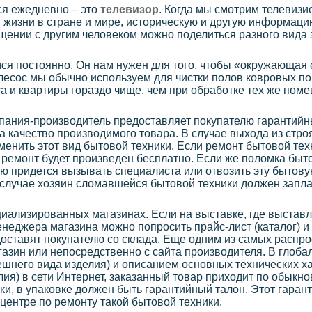
ся ежедневно – это
телевизор
. Когда мы смотрим телевизи
жизни в стране и мире, историческую и другую информац
щении с другим человеком можно поделиться разного вида
я постоянно. Он нам нужен для того, чтобы «окружающая 
есос мы обычно используем для чистки полов ковровых по
а и квартиры гораздо чище, чем при обработке тех же по
мпания-производитель предоставляет покупателю гарантийн
за качество производимого товара. В случае выхода из стро
менить этот вид бытовой техники. Если ремонт бытовой тех
т ремонт будет произведен бесплатно. Если же поломка быт
лю придется вызывать специалиста или отвозить эту бытов
м случае хозяин сломавшейся бытовой техники должен запла
иализированных магазинах. Если на выставке, где выстав
енеджера магазина можно попросить прайс-лист (каталог) и
оставят покупателю со склада. Еще одним из самых распр
газин или непосредственно с сайта производителя. В глоба
ешнего вида изделия) и описанием основных технических 
лия) в сети Интернет, заказанный товар приходит по обыкн
ки, в упаковке должен быть гарантийный талон. Этот гаран
центре по ремонту такой бытовой техники.