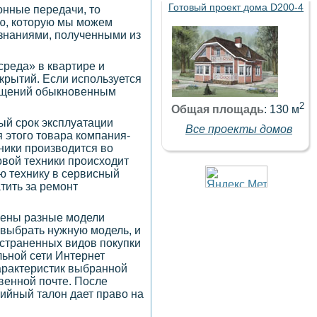
Готовый проект дома D200-4
онные передачи, то
ию, которую мы можем
 знаниями, полученными из
среда» в квартире и
крытий. Если используется
мещений обыкновенным
2
Общая площадь
: 130 м
ый срок эксплуатации
Все проекты домов
я этого товара компания-
ники производится во
овой техники происходит
ую технику в сервисный
тить за ремонт
лены разные модели
 выбрать нужную модель, и
остраненных видов покупки
льной сети Интернет
характеристик выбранной
овенной почте. После
тийный талон дает право на