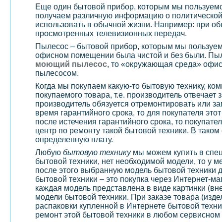
Еще один бытовой прибор, которым мы пользуем
получаем различную информацию о политической 
использовать в обычной жизни. Например: при об
просмотренных телевизионных передач.
Пылесос – бытовой прибор, которым мы пользуемс
офисном помещении была чистой и без были. Пыл
моющий пылесос
, то «окружающая среда» офис
пылесосом.
Когда мы покупаем какую-то бытовую технику, ко
покупаемого товара, т.е. производитель отвечает 
производитель обязуется отремонтировать или за
время гарантийного срока, то для покупателя это
после истечения гарантийного срока, то покупате
центр по ремонту такой бытовой техники. В тако
определенную плату.
Любую
бытовую технику
мы можем купить в спец
бытовой техники, нет необходимой модели, то у м
после этого выбранную модель бытовой техники д
бытовой техники – это покупка через Интернет-ма
каждая модель представлена в виде картинки (вн
модели бытовой техники. При заказе товара (изде
распаковки купленной в Интернете бытовой техни
ремонт этой бытовой техники в любом сервисном 