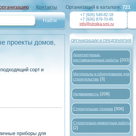
 организацию
Контакты
Организаций в каталоге:
721
+7 (926) 549-82-18
+7 (926) 879-70-95
info@stroika-smi.ru
ые проекты домов,
ОРГАНИЗАЦИИ И ПРЕДПРИЯТИЯ
Архитектурные,
[202]
реставрационные работы
 подходящий сорт и
Материалы и оборудование для
[3]
строительства
[208]
Недвижимость
[306]
Строительная техника
Строительно-ремонтные работы
[2]
зличные приборы для