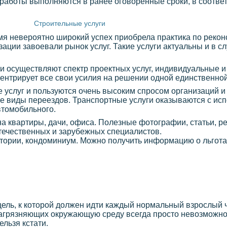
работы выполняются в ранее оговоренные сроки, в соответ
Строительные услуги
емя невероятно широкий успех приобрела практика по рекон
ации завоевали рынок услуг. Такие услуги актуальны и в сл
и осуществляют спектр проектных услуг, индивидуальные и
ентрирует все свои усилия на решении одной единственной
 услуг и пользуются очень высоким спросом организаций и
е виды переездов. Транспортные услуги оказываются с исп
втомобильного.
йна квартиры, дачи, офиса. Полезные фотографии, статьи, 
течественных и зарубежных специалистов.
итории, кондоминиум. Можно получить информацию о льготах
цель, к которой должен идти каждый нормальный взрослый ч
агрязняющих окружающую среду всегда просто невозможно,
ельзя кстати.