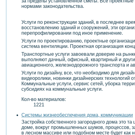
за пределы установленной сметы. Все проектные 
нормами законодательства.
Услуги по реконструкции зданий, в последнее вр
восстановлению зданий и сооружений, эти организ
перепрофилировании под иное применение.
Услуги по проектированию, проектные организаци
система вентиляции. Проектная организация конц
Транспортные услуги завоевали доверие на рынке
выполняют дачный, офисный, квартирный и други
авиационного, железнодорожного транспорта и а
Услуги по дизайну, все, что необходимо для диза
видеоролики, новинки дизайнерских технологий о
Коммунальные услуги, сервис сетей, уборка терр
субсидиях на коммунальные услуги.
Кол-во материалов:
1221
Системы жизнеобеспечения дома, коммуникации
Застройка собственного загородного дома это та 
доме, вокруг промышленных шумов, процессов, з
в лесном массиве или подобном месте будет как н