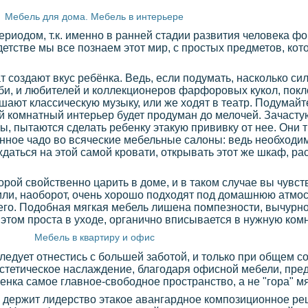
Мебель для дома. Мебель в интерьере
риодом, т.к. именно в ранней стадии развития человека ф
детстве мы все познаем этот мир, с простых предметов, ко
т создают вкус ребёнка. Ведь, если подумать, насколько си
би, и любителей и коллекционеров фарфоровых кукол, пок
шают классическую музыку, или же ходят в театр. Подумайте
чей комнатный интерьер будет продуман до мелочей. Зачасту
ы, пытаются сделать ребенку этакую прививку от нее. Они
нное чадо во всяческие мебельные салоны: ведь необходим
даться на этой самой кровати, открывать этот же шкаф, ра
торой свойственно царить в доме, и в таком случае вы чувст
или, наоборот, очень хорошо подходят под домашнюю атмо
его. Подобная мягкая мебель лишена помпезности, вычурнос
этом проста в уходе, органично вписывается в нужную комна
Мебель в квартиру и офис
едует отнестись с большей заботой, и только при общем с
эстетическое наслаждение, благодаря офисной мебели, пре
нка самое главное-свободное пространство, а не "гора" м
 держит лидерство этакое авангардное композиционное ре