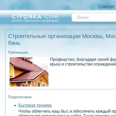
Главная
каталог строительных организаций
Строительные организации Москвы, Моск
бань
Публикации
Профнастил, благодаря своей фун
крыш и строительстве ограждений.
Подкатегории
Бытовая техника
Чтобы облегчить наш быт, и обеспечить каждый 
облегчения повседневных забот. Такая техника н