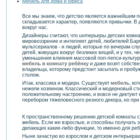
Мебель для дома и офиса
Все мы знаем, что детство является важнейшим пе
складывается характер, появляются привычки. В 
вокруг нас.
Дизайнеры считают, что
интерьеры
детских комна
мировоззрение и интеллект детей, любителей Бар
мультсериалов - и людей, которые по вечерам слу
детей, живущих вокруг безликих вещей, и у тех, 
уменьшения влияния массовой поп-пепси-культур
мебель в комнату ребёнку
и даже возят собстве
владельца, которому предстоит засыпать и пробуж
столом.
Итак, классика и модерн. Существует
мебель
, ко
нежели хозяином. Классический и модерновый ст
положительному настроению, и вовсе не диктуют 
перебором тяжеловесного резного декора, но при 
К пространственному решению детской комнаты сл
мебель
. Если же взрослые, и способны получать 
делающих какие-либо функции, то именно для ребе
Ныне зачастую во взрослом и детском интерьерах