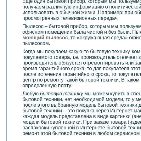
Еще один бытовой прибор, которым мы пользуем
получаем различную информацию о политической 
использовать в обычной жизни. Например: при об
просмотренных телевизионных передач.
Пылесос – бытовой прибор, которым мы пользуемс
офисном помещении была чистой и без были. Пыл
моющий пылесос
, то «окружающая среда» офис
пылесосом.
Когда мы покупаем какую-то бытовую технику, ко
покупаемого товара, т.е. производитель отвечает 
производитель обязуется отремонтировать или за
время гарантийного срока, то для покупателя это
после истечения гарантийного срока, то покупате
центр по ремонту такой бытовой техники. В тако
определенную плату.
Любую
бытовую технику
мы можем купить в спец
бытовой техники, нет необходимой модели, то у м
после этого выбранную модель бытовой техники д
бытовой техники – это покупка через Интернет-ма
каждая модель представлена в виде картинки (вн
модели бытовой техники. При заказе товара (изде
распаковки купленной в Интернете бытовой техни
ремонт этой бытовой техники в любом сервисном 