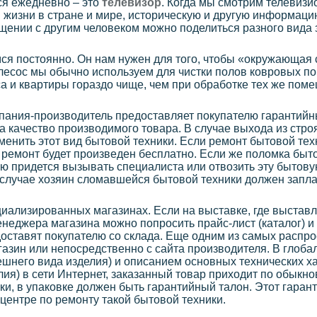
ся ежедневно – это
телевизор
. Когда мы смотрим телевизи
жизни в стране и мире, историческую и другую информац
щении с другим человеком можно поделиться разного вида
я постоянно. Он нам нужен для того, чтобы «окружающая 
есос мы обычно используем для чистки полов ковровых по
а и квартиры гораздо чище, чем при обработке тех же по
мпания-производитель предоставляет покупателю гарантийн
за качество производимого товара. В случае выхода из стро
менить этот вид бытовой техники. Если ремонт бытовой тех
т ремонт будет произведен бесплатно. Если же поломка быт
лю придется вызывать специалиста или отвозить эту бытов
м случае хозяин сломавшейся бытовой техники должен запла
иализированных магазинах. Если на выставке, где выстав
енеджера магазина можно попросить прайс-лист (каталог) и
оставят покупателю со склада. Еще одним из самых распр
газин или непосредственно с сайта производителя. В глоба
ешнего вида изделия) и описанием основных технических 
лия) в сети Интернет, заказанный товар приходит по обыкн
ки, в упаковке должен быть гарантийный талон. Этот гаран
центре по ремонту такой бытовой техники.