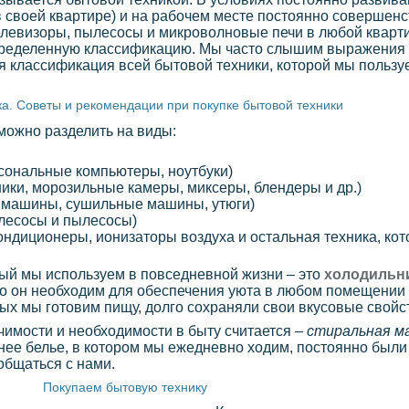
в своей квартире) и на рабочем месте постоянно совершенс
левизоры, пылесосы и микроволновые печи в любой квартир
 определенную классификацию. Мы часто слышим выражения
ная классификация всей бытовой техники, которой мы польз
а. Советы и рекомендации при покупке бытовой техники
можно разделить на виды:
рсональные компьютеры, ноутбуки)
ики, морозильные камеры, миксеры, блендеры и др.)
е машины, сушильные машины, утюги)
лесосы и пылесосы)
ндиционеры, ионизаторы воздуха и остальная техника, кото
ый мы используем в повседневной жизни – это
холодильн
что он необходим для обеспечения уюта в любом помещении
рых мы готовим пищу, долго сохраняли свои вкусовые свойс
имости и необходимости в быту считается –
стиральная м
нее белье, в котором мы ежедневно ходим, постоянно были
общаться с нами.
Покупаем бытовую технику