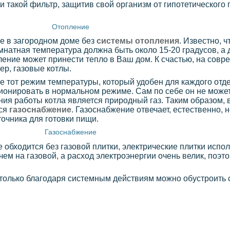
 такой фильтр, защитив свой организм от гипотетического
Отопление
е в загородном доме без
системы отопления
. Известно, ч
мнатная температура должна быть около 15-20 градусов, а 
ление может принести тепло в Ваш дом. К счастью, на совр
ер, газовые котлы.
 тот режим температуры, который удобен для каждого отде
ционировать в нормальном режиме. Сам по себе он не может
ия работы котла является природный газ. Таким образом, 
тся
газоснабжение
. Газоснабжение отвечает, естественно, 
точника для готовки пищи.
Газоснабжение
 обходится без газовой плитки, электрические плитки испо
чем на газовой, а расход электроэнергии очень велик, поэт
 только благодаря системным действиям можно обустроить 