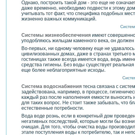
Однако, построить такой дом - это еще не означае
даже временно, необходимо подвести к этому дом
учитывать тот факт, что специфика подобных мест
жизненно важных коммуникаций.
Систем
Системы жизнеобеспечения
имеют совершенно р
уподобляюсь жильцам каменного века, он должен 
Во-первых, ни одному человеку еще не удавалось
цивилизованных домах, даже в странах третьего 
гостиницах также всегда имеется вода, ведь имен
средства гигиены. Без воды существует реальная 
еще более неблагоприятные исходы.
Систе
Система водоснабжения
тесна связана с систе
задействована, например, в процессе, гигиениче
каждый раз после наполнения емкости выносить и
для таких вопрос. Не стоит также забывать, что 
естественные потребности.
Вода воде рознь, если в конкретный дом проведе
негативных последствий, которые могли бы возник
очищая. Для того, чтобы очистка воды производ
этапе поступления воды к потребителю, так и н