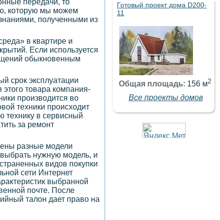
онные передачи, то
Готовый проект дома D200-
ию, которую мы можем
11
 знаниями, полученными из
среда» в квартире и
крытий. Если используется
мещений обыкновенным
ый срок эксплуатации
2
Общая площадь
: 156 м
я этого товара компания-
Все проекты домов
ники производится во
овой техники происходит
ую технику в сервисный
тить за ремонт
лены разные модели
 выбрать нужную модель, и
остраненных видов покупки
льной сети Интернет
характеристик выбранной
овенной почте. После
тийный талон дает право на