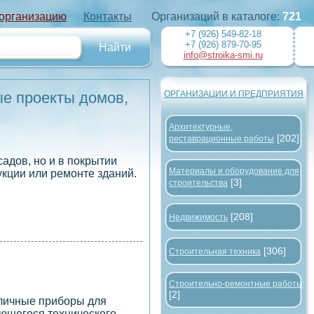
 организацию
Контакты
Организаций в каталоге:
721
+7 (926) 549-82-18
+7 (926) 879-70-95
info@stroika-smi.ru
ые проекты домов,
ОРГАНИЗАЦИИ И ПРЕДПРИЯТИЯ
Архитектурные,
[202]
реставрационные работы
адов, но и в покрытии
Материалы и оборудование для
укции или ремонте зданий.
[3]
строительства
[208]
Недвижимость
[306]
Строительная техника
Строительно-ремонтные работы
[2]
зличные приборы для
ающегося технического