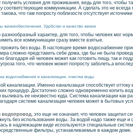
т получить условия для проживания, ведь для того, чтобы т
у соответствующие коммуникации. А сделать это не всегда 
 такова, что там попросту поблизости отсутствует источник
ы жизнеобеспечения. Удобство и качество жизни
азнообразный характер, для того, чтобы человек мог норм
иметь все коммуникации сразу вместе взятые.
 прожить без воды. В настоящее время водоснабжение прис
мира сложно представить себе дома, где бы не была прове
но благодаря ей человек может как готовить пищу, так и п
угроза того, что человек может попросту заболеть,а впосле
ма водоснабжения и канализации, очистка воды
мой канализации. Именно
канализация
способствует оттоку 
ских процедур. Достаточно сложно одновременно копить вод
 выливать ее неизвестно куда. Система канализации как ра
благодаря системе канализации человек может в бытовых ус
н
водопровод
, это еще не означает, что человек защитил с
нуть без использования воды. За водой надо также еще и с
илась в надлежащем виде используются специальные систем
епосредственные фильтры, устанавливаемые в каждом доме.