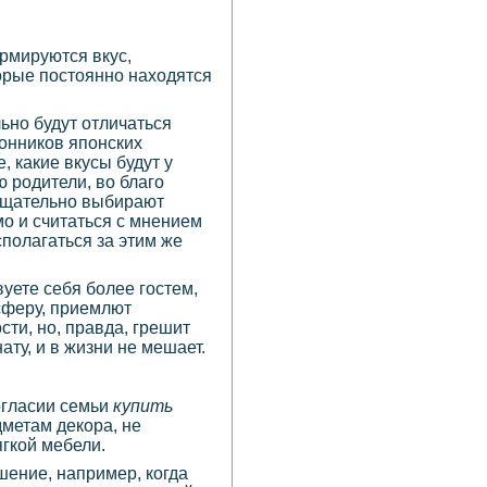
ормируются вкус,
торые постоянно находятся
льно будут отличаться
лонников японских
, какие вкусы будут у
ю родители, во благо
 тщательно выбирают
о и считаться с мнением
сполагаться за этим же
вуете себя более гостем,
сферу, приемлют
ти, но, правда, грешит
ту, и в жизни не мешает.
огласии семьи
купить
дметам декора, не
ягкой мебели.
шение, например, когда