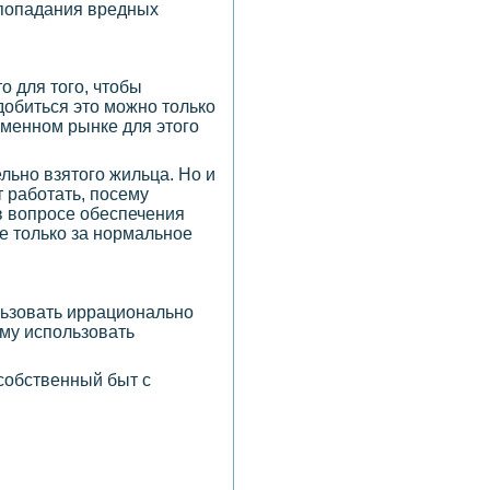
 попадания вредных
то для того, чтобы
добиться это можно только
еменном рынке для этого
льно взятого жильца. Но и
 работать, посему
в вопросе обеспечения
не только за нормальное
льзовать иррационально
ому использовать
собственный быт с