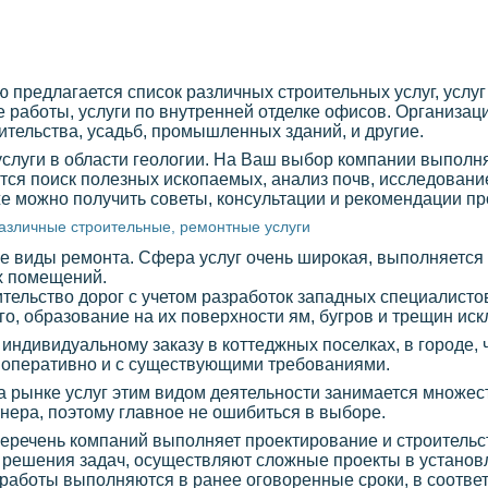
предлагается список различных строительных услуг, услуг
работы, услуги по внутренней отделке офисов. Организац
ительства, усадьб, промышленных зданий, и другие.
 услуги в области геологии. На Ваш выбор компании выпол
тся поиск полезных ископаемых, анализ почв, исследование
же можно получить советы, консультации и рекомендации п
азличные строительные, ремонтные услуги
 виды ремонта. Сфера услуг очень широкая, выполняется 
х помещений.
тельство дорог с учетом разработок западных специалистов
о, образование на их поверхности ям, бугров и трещин иск
 индивидуальному заказу в коттеджных поселках, в городе,
 оперативно и с существующими требованиями.
на рынке услуг этим видом деятельности занимается множес
ртнера, поэтому главное не ошибиться в выборе.
перечень компаний выполняет проектирование и строитель
я решения задач, осуществляют сложные проекты в установ
работы выполняются в ранее оговоренные сроки, в соответ