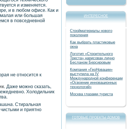
твуется и изменяется.
е, и в любом офисе. Как и
 малая или большая
ИНТЕРЕСНОЕ
уемся в повседневной
Стройматериалы нового
поколения
Как выбрать пластиковые
окна
Логотип «Строительного
Треста» нарисован лично
Бесланом Берсировым
Компания «ГеоНовации»
выступила на IV
рая не относится к
Международной конференции
«Освоение инновационных
ик
. Даже можно сказать,
технологий»
 ежедневно. Холодильник
Москва глазами туриста
тва.
ашина
. Стиральная
 чистыми и приятно
ГОТОВЫЕ ПРОЕКТЫ ДОМОВ