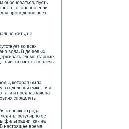
ам обосноваться, пусть
просто, особенно если
и для проведения всех
ально жить, не
утствует во всех
дена вода. В дешевых
оддерживать элементарные
дствии это может повлечь
воды, которая была
у в отдельной емкости и
з таки и предназначена
ловиях справлять
ебя от всякого рода
ледить, регулярно ее
ы фильтрации, как на
 В настоящее время