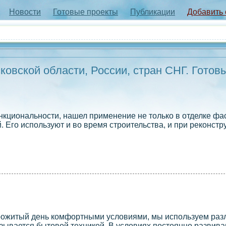
Новости
Готовые проекты
Публикации
Добавить
овской области, России, стран СНГ. Готов
кциональности, нашел применение не только в отделке фас
 Его используют и во время строительства, и при реконстр
прожитый день комфортными условиями, мы используем ра
азывается бытовой техникой. В условиях постоянно развив