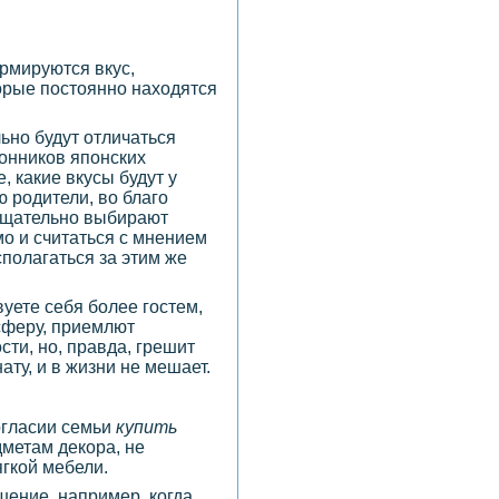
ормируются вкус,
торые постоянно находятся
льно будут отличаться
лонников японских
, какие вкусы будут у
ю родители, во благо
 тщательно выбирают
о и считаться с мнением
сполагаться за этим же
вуете себя более гостем,
сферу, приемлют
ти, но, правда, грешит
ту, и в жизни не мешает.
огласии семьи
купить
дметам декора, не
ягкой мебели.
шение, например, когда