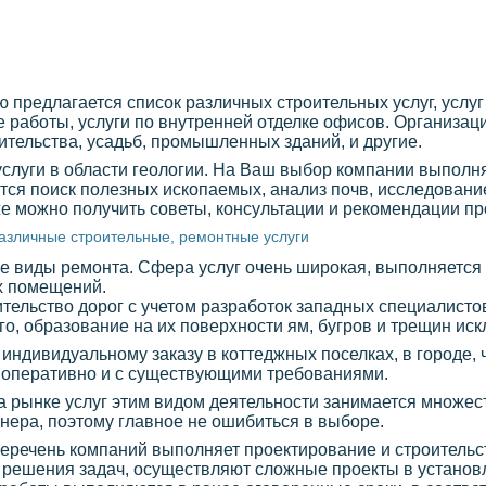
предлагается список различных строительных услуг, услуг
работы, услуги по внутренней отделке офисов. Организац
ительства, усадьб, промышленных зданий, и другие.
 услуги в области геологии. На Ваш выбор компании выпол
тся поиск полезных ископаемых, анализ почв, исследование
же можно получить советы, консультации и рекомендации п
азличные строительные, ремонтные услуги
 виды ремонта. Сфера услуг очень широкая, выполняется 
х помещений.
тельство дорог с учетом разработок западных специалистов
о, образование на их поверхности ям, бугров и трещин иск
 индивидуальному заказу в коттеджных поселках, в городе,
 оперативно и с существующими требованиями.
на рынке услуг этим видом деятельности занимается множес
ртнера, поэтому главное не ошибиться в выборе.
перечень компаний выполняет проектирование и строитель
я решения задач, осуществляют сложные проекты в установ