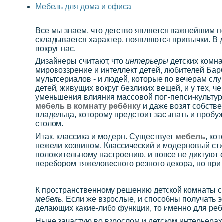
Мебель для дома и офиса
Все мы знаем, что детство является важнейшим пе
складывается характер, появляются привычки. В 
вокруг нас.
Дизайнеры считают, что
интерьеры
детских комна
мировоззрение и интеллект детей, любителей Бар
мультсериалов - и людей, которые по вечерам слу
детей, живущих вокруг безликих вещей, и у тех, 
уменьшения влияния массовой поп-пепси-культур
мебель в комнату ребёнку
и даже возят собстве
владельца, которому предстоит засыпать и пробуж
столом.
Итак, классика и модерн. Существует
мебель
, ко
нежели хозяином. Классический и модерновый ст
положительному настроению, и вовсе не диктуют 
перебором тяжеловесного резного декора, но при 
К пространственному решению детской комнаты сл
мебель
. Если же взрослые, и способны получать 
делающих какие-либо функции, то именно для ребе
Ныне зачастую во взрослом и детском интерьерах