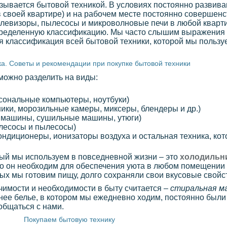
азывается бытовой техникой. В условиях постоянно развив
в своей квартире) и на рабочем месте постоянно совершенс
левизоры, пылесосы и микроволновые печи в любой квартир
 определенную классификацию. Мы часто слышим выражения
ная классификация всей бытовой техники, которой мы польз
а. Советы и рекомендации при покупке бытовой техники
можно разделить на виды:
рсональные компьютеры, ноутбуки)
ики, морозильные камеры, миксеры, блендеры и др.)
е машины, сушильные машины, утюги)
лесосы и пылесосы)
ндиционеры, ионизаторы воздуха и остальная техника, кото
ый мы используем в повседневной жизни – это
холодильн
что он необходим для обеспечения уюта в любом помещении
рых мы готовим пищу, долго сохраняли свои вкусовые свойс
имости и необходимости в быту считается –
стиральная м
нее белье, в котором мы ежедневно ходим, постоянно были
общаться с нами.
Покупаем бытовую технику