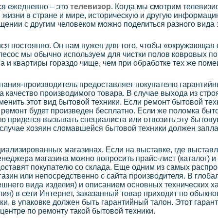
ся ежедневно – это
телевизор
. Когда мы смотрим телевизи
жизни в стране и мире, историческую и другую информац
щении с другим человеком можно поделиться разного вида
я постоянно. Он нам нужен для того, чтобы «окружающая 
есос мы обычно используем для чистки полов ковровых по
а и квартиры гораздо чище, чем при обработке тех же по
мпания-производитель предоставляет покупателю гарантийн
за качество производимого товара. В случае выхода из стро
менить этот вид бытовой техники. Если ремонт бытовой тех
т ремонт будет произведен бесплатно. Если же поломка быт
лю придется вызывать специалиста или отвозить эту бытов
м случае хозяин сломавшейся бытовой техники должен запла
иализированных магазинах. Если на выставке, где выстав
енеджера магазина можно попросить прайс-лист (каталог) и
оставят покупателю со склада. Еще одним из самых распр
газин или непосредственно с сайта производителя. В глоба
ешнего вида изделия) и описанием основных технических 
лия) в сети Интернет, заказанный товар приходит по обыкн
ки, в упаковке должен быть гарантийный талон. Этот гаран
центре по ремонту такой бытовой техники.