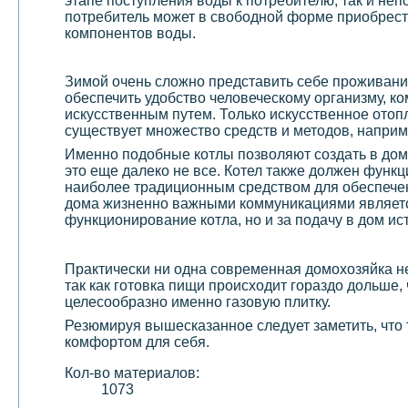
этапе поступления воды к потребителю, так и н
потребитель может в свободной форме приобрести
компонентов воды.
Зимой очень сложно представить себе проживани
обеспечить удобство человеческому организму, ко
искусственным путем. Только искусственное отоп
существует множество средств и методов, наприм
Именно подобные котлы позволяют создать в доме
это еще далеко не все. Котел также должен функ
наиболее традиционным средством для обеспечен
дома жизненно важными коммуникациями являе
функционирование котла, но и за подачу в дом ис
Практически ни одна современная домохозяйка не
так как готовка пищи происходит гораздо дольше, 
целесообразно именно газовую плитку.
Резюмируя вышесказанное следует заметить, что
комфортом для себя.
Кол-во материалов:
1073