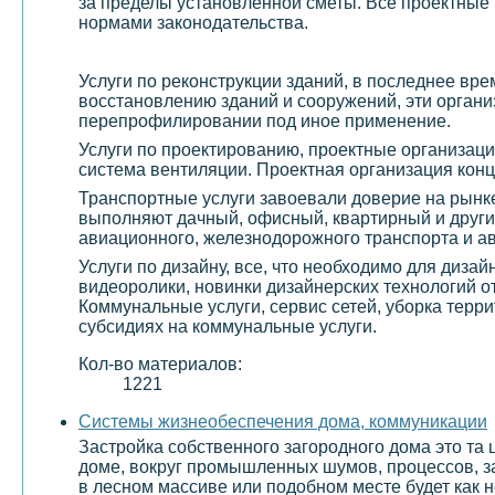
за пределы установленной сметы. Все проектные 
нормами законодательства.
Услуги по реконструкции зданий, в последнее вр
восстановлению зданий и сооружений, эти организ
перепрофилировании под иное применение.
Услуги по проектированию, проектные организаци
система вентиляции. Проектная организация конц
Транспортные услуги завоевали доверие на рынке
выполняют дачный, офисный, квартирный и други
авиационного, железнодорожного транспорта и а
Услуги по дизайну, все, что необходимо для диза
видеоролики, новинки дизайнерских технологий о
Коммунальные услуги, сервис сетей, уборка терр
субсидиях на коммунальные услуги.
Кол-во материалов:
1221
Системы жизнеобеспечения дома, коммуникации
Застройка собственного загородного дома это та 
доме, вокруг промышленных шумов, процессов, з
в лесном массиве или подобном месте будет как н