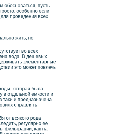
ам обосноваться, пусть
просто, особенно если
и для проведения всех
ально жить, не
утствует во всех
дена вода. В дешевых
оддерживать элементарные
дствии это может повлечь
воды, которая была
у в отдельной емкости и
з таки и предназначена
ловиях справлять
ебя от всякого рода
ледить, регулярно ее
ы фильтрации, как на