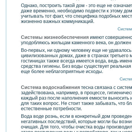
Однако, построить такой дом - это еще не означае
даже временно, необходимо подвести к этому дом
учитывать тот факт, что специфика подобных мест
жизненно важных коммуникаций.
Систем
Системы жизнеобеспечения
имеют совершенно р
уподобляюсь жильцам каменного века, он должен 
Во-первых, ни одному человеку еще не удавалось
цивилизованных домах, даже в странах третьего 
гостиницах также всегда имеется вода, ведь имен
средства гигиены. Без воды существует реальная 
еще более неблагоприятные исходы.
Систе
Система водоснабжения
тесна связана с систе
задействована, например, в процессе, гигиениче
каждый раз после наполнения емкости выносить и
для таких вопрос. Не стоит также забывать, что 
естественные потребности.
Вода воде рознь, если в конкретный дом проведе
негативных последствий, которые могли бы возник
очищая. Для того, чтобы очистка воды производ