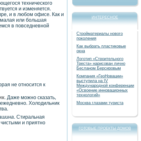
ающегося технического
твуется и изменяется.
е, и в любом офисе. Как и
ИНТЕРЕСНОЕ
 малая или большая
уемся в повседневной
Стройматериалы нового
поколения
Как выбрать пластиковые
окна
Логотип «Строительного
Треста» нарисован лично
Бесланом Берсировым
Компания «ГеоНовации»
выступила на IV
рая не относится к
Международной конференции
«Освоение инновационных
технологий»
ик
. Даже можно сказать,
Москва глазами туриста
 ежедневно. Холодильник
тва.
ашина
. Стиральная
 чистыми и приятно
ГОТОВЫЕ ПРОЕКТЫ ДОМОВ