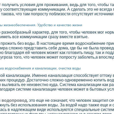
т получить условия для проживания, ведь для того, чтобы т
у соответствующие коммуникации. А сделать это не всегда 
 такова, что там попросту поблизости отсутствует источник
ы жизнеобеспечения. Удобство и качество жизни
азнообразный характер, для того, чтобы человек мог норм
иметь все коммуникации сразу вместе взятые.
 прожить без воды. В настоящее время водоснабжение прис
мира сложно представить себе дома, где бы не была прове
но благодаря ей человек может как готовить пищу, так и п
угроза того, что человек может попросту заболеть,а впосле
ма водоснабжения и канализации, очистка воды
мой канализации. Именно
канализация
способствует оттоку 
ских процедур. Достаточно сложно одновременно копить вод
 выливать ее неизвестно куда. Система канализации как ра
благодаря системе канализации человек может в бытовых ус
н
водопровод
, это еще не означает, что человек защитил с
нуть без использования воды. За водой надо также еще и с
илась в надлежащем виде используются специальные систем