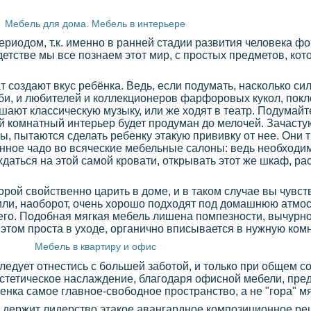
Мебель для дома. Мебель в интерьере
риодом, т.к. именно в ранней стадии развития человека ф
детстве мы все познаем этот мир, с простых предметов, ко
т создают вкус ребёнка. Ведь, если подумать, насколько си
би, и любителей и коллекционеров фарфоровых кукол, пок
шают классическую музыку, или же ходят в театр. Подумайте
чей комнатный интерьер будет продуман до мелочей. Зачасту
ы, пытаются сделать ребенку этакую прививку от нее. Они
нное чадо во всяческие мебельные салоны: ведь необходим
даться на этой самой кровати, открывать этот же шкаф, ра
торой свойственно царить в доме, и в таком случае вы чувст
или, наоборот, очень хорошо подходят под домашнюю атмо
его. Подобная мягкая мебель лишена помпезности, вычурнос
этом проста в уходе, органично вписывается в нужную комна
Мебель в квартиру и офис
едует отнестись с большей заботой, и только при общем с
эстетическое наслаждение, благодаря офисной мебели, пре
нка самое главное-свободное пространство, а не "гора" м
 держит лидерство этакое авангардное композиционное ре