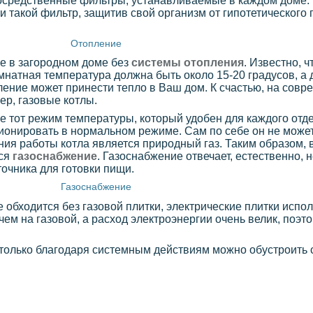
епосредственные фильтры, устанавливаемые в каждом доме.
 такой фильтр, защитив свой организм от гипотетического
Отопление
е в загородном доме без
системы отопления
. Известно, ч
мнатная температура должна быть около 15-20 градусов, а 
ление может принести тепло в Ваш дом. К счастью, на совр
ер, газовые котлы.
 тот режим температуры, который удобен для каждого отде
ционировать в нормальном режиме. Сам по себе он не может
ия работы котла является природный газ. Таким образом, 
тся
газоснабжение
. Газоснабжение отвечает, естественно, 
точника для готовки пищи.
Газоснабжение
 обходится без газовой плитки, электрические плитки испо
чем на газовой, а расход электроэнергии очень велик, поэт
 только благодаря системным действиям можно обустроить 