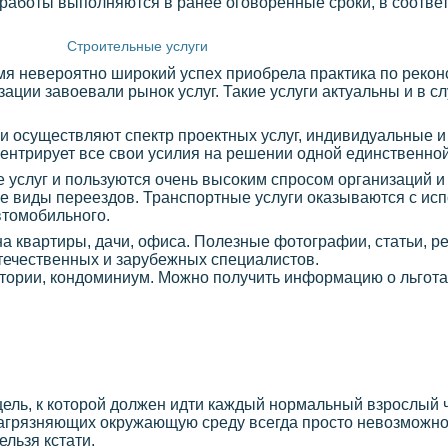
работы выполняются в ранее оговоренные сроки, в соответ
Строительные услуги
емя невероятно широкий успех приобрела практика по рекон
ации завоевали рынок услуг. Такие услуги актуальны и в сл
и осуществляют спектр проектных услуг, индивидуальные и
ентрирует все свои усилия на решении одной единственной
 услуг и пользуются очень высоким спросом организаций и
е виды переездов. Транспортные услуги оказываются с исп
втомобильного.
йна квартиры, дачи, офиса. Полезные фотографии, статьи, 
течественных и зарубежных специалистов.
итории, кондоминиум. Можно получить информацию о льготах
цель, к которой должен идти каждый нормальный взрослый ч
агрязняющих окружающую среду всегда просто невозможно,
ельзя кстати.