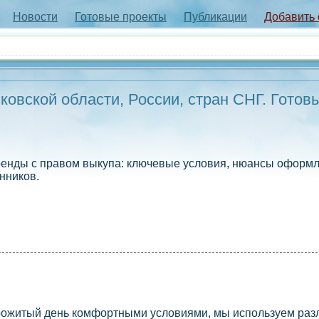
Новости
Готовые проекты
Публикации
Добавить
овской области, России, стран СНГ. Готов
ренды с правом выкупа: ключевые условия, нюансы оформл
нников.
прожитый день комфортными условиями, мы используем ра