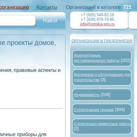
 организацию
Контакты
Организаций в каталоге:
721
+7 (926) 549-82-18
+7 (926) 879-70-95
info@stroika-smi.ru
ые проекты домов,
ОРГАНИЗАЦИИ И ПРЕДПРИЯТИЯ
Архитектурные,
[202]
реставрационные работы
ения, правовые аспекты и
Материалы и оборудование для
[3]
строительства
[208]
Недвижимость
[306]
Строительная техника
Строительно-ремонтные работы
[2]
зличные приборы для