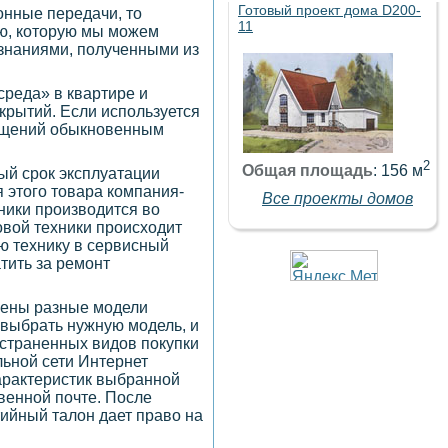
Готовый проект дома D200-
онные передачи, то
11
ию, которую мы можем
 знаниями, полученными из
среда» в квартире и
крытий. Если используется
мещений обыкновенным
2
Общая площадь
: 156 м
ый срок эксплуатации
я этого товара компания-
Все проекты домов
ники производится во
овой техники происходит
ую технику в сервисный
тить за ремонт
лены разные модели
 выбрать нужную модель, и
остраненных видов покупки
льной сети Интернет
характеристик выбранной
овенной почте. После
тийный талон дает право на