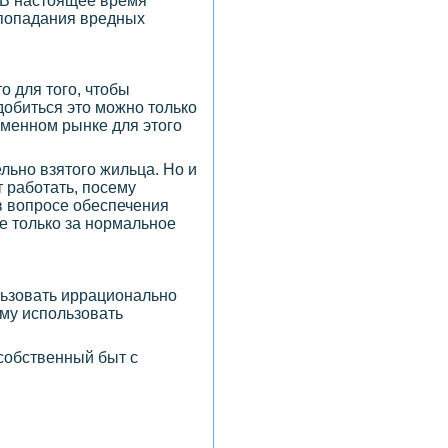
 В настоящее время
 попадания вредных
то для того, чтобы
добиться это можно только
еменном рынке для этого
льно взятого жильца. Но и
 работать, посему
в вопросе обеспечения
не только за нормальное
льзовать иррационально
ому использовать
собственный быт с