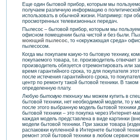
Еще один бытовой прибор, которым мы пользуем
получаем различную информацию о политической 
использовать в обычной жизни. Например: при об
просмотренных телевизионных передач.
Пылесос – бытовой прибор, которым мы пользуемс
офисном помещении была чистой и без были. Пыл
моющий пылесос
, то «окружающая среда» офис
пылесосом.
Когда мы покупаем какую-то бытовую технику, ко
покупаемого товара, т.е. производитель отвечает 
производитель обязуется отремонтировать или за
время гарантийного срока, то для покупателя это
после истечения гарантийного срока, то покупате
центр по ремонту такой бытовой техники. В тако
определенную плату.
Любую
бытовую технику
мы можем купить в спец
бытовой техники, нет необходимой модели, то у м
после этого выбранную модель бытовой техники д
бытовой техники – это покупка через Интернет-ма
каждая модель представлена в виде картинки (вн
модели бытовой техники. При заказе товара (изде
распаковки купленной в Интернете бытовой техни
ремонт этой бытовой техники в любом сервисном 