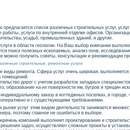
предлагается список различных строительных услуг, услуг
работы, услуги по внутренней отделке офисов. Организац
ительства, усадьб, промышленных зданий, и другие.
 услуги в области геологии. На Ваш выбор компании выпол
тся поиск полезных ископаемых, анализ почв, исследование
же можно получить советы, консультации и рекомендации п
азличные строительные, ремонтные услуги
 виды ремонта. Сфера услуг очень широкая, выполняется 
х помещений.
тельство дорог с учетом разработок западных специалистов
о, образование на их поверхности ям, бугров и трещин иск
 индивидуальному заказу в коттеджных поселках, в городе,
 оперативно и с существующими требованиями.
на рынке услуг этим видом деятельности занимается множес
ртнера, поэтому главное не ошибиться в выборе.
перечень компаний выполняет проектирование и строитель
я решения задач, осуществляют сложные проекты в установ