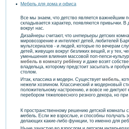
Мебель для дома и офиса
Все мы знаем, что детство является важнейшим пе
складывается характер, появляются привычки. В 
вокруг нас.
Дизайнеры считают, что
интерьеры
детских комна
мировоззрение и интеллект детей, любителей Бар
мультсериалов - и людей, которые по вечерам слу
детей, живущих вокруг безликих вещей, и у тех, 
уменьшения влияния массовой поп-пепси-культур
мебель в комнату ребёнку
и даже возят собстве
владельца, которому предстоит засыпать и пробуж
столом.
Итак, классика и модерн. Существует
мебель
, ко
нежели хозяином. Классический и модерновый ст
положительному настроению, и вовсе не диктуют 
перебором тяжеловесного резного декора, но при 
К пространственному решению детской комнаты сл
мебель
. Если же взрослые, и способны получать 
делающих какие-либо функции, то именно для ребе
Ныне зачастую во взрослом и детском интерьерах