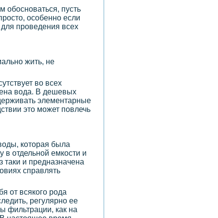
ам обосноваться, пусть
просто, особенно если
и для проведения всех
ально жить, не
утствует во всех
дена вода. В дешевых
оддерживать элементарные
дствии это может повлечь
воды, которая была
у в отдельной емкости и
з таки и предназначена
ловиях справлять
ебя от всякого рода
ледить, регулярно ее
ы фильтрации, как на