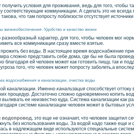
т получить условия для проживания, ведь для того, чтобы т
у соответствующие коммуникации. А сделать это не всегда 
 такова, что там попросту поблизости отсутствует источник
ы жизнеобеспечения. Удобство и качество жизни
азнообразный характер, для того, чтобы человек мог норм
иметь все коммуникации сразу вместе взятые.
 прожить без воды. В настоящее время водоснабжение прис
мира сложно представить себе дома, где бы не была прове
но благодаря ей человек может как готовить пищу, так и п
угроза того, что человек может попросту заболеть,а впосле
ма водоснабжения и канализации, очистка воды
мой канализации. Именно
канализация
способствует оттоку 
ских процедур. Достаточно сложно одновременно копить вод
 выливать ее неизвестно куда. Система канализации как ра
благодаря системе канализации человек может в бытовых ус
н
водопровод
, это еще не означает, что человек защитил с
нуть без использования воды. За водой надо также еще и с
илась в надлежащем виде используются специальные систем