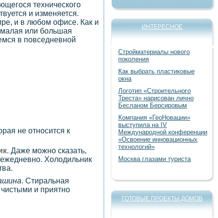
ающегося технического
твуется и изменяется.
е, и в любом офисе. Как и
ИНТЕРЕСНОЕ
 малая или большая
уемся в повседневной
Стройматериалы нового
поколения
Как выбрать пластиковые
окна
Логотип «Строительного
Треста» нарисован лично
Бесланом Берсировым
Компания «ГеоНовации»
выступила на IV
рая не относится к
Международной конференции
«Освоение инновационных
технологий»
ик
. Даже можно сказать,
Москва глазами туриста
 ежедневно. Холодильник
тва.
ашина
. Стиральная
 чистыми и приятно
ГОТОВЫЕ ПРОЕКТЫ ДОМОВ