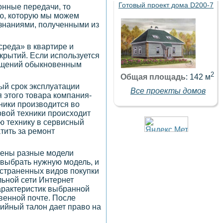
Готовый проект дома D200-7
онные передачи, то
ию, которую мы можем
 знаниями, полученными из
среда» в квартире и
крытий. Если используется
мещений обыкновенным
2
Общая площадь
: 142 м
ый срок эксплуатации
Все проекты домов
я этого товара компания-
ники производится во
овой техники происходит
ую технику в сервисный
тить за ремонт
лены разные модели
 выбрать нужную модель, и
остраненных видов покупки
льной сети Интернет
характеристик выбранной
овенной почте. После
тийный талон дает право на