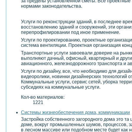
за пределы установленной сметы. Все проектные 
нормами законодательства.
Услуги по реконструкции зданий, в последнее вр
восстановлению зданий и сооружений, эти организ
перепрофилировании под иное применение.
Услуги по проектированию, проектные организаци
система вентиляции. Проектная организация конц
Транспортные услуги завоевали доверие на рынке
выполняют дачный, офисный, квартирный и други
авиационного, железнодорожного транспорта и а
Услуги по дизайну, все, что необходимо для диза
видеоролики, новинки дизайнерских технологий о
Коммунальные услуги, сервис сетей, уборка терр
субсидиях на коммунальные услуги.
Кол-во материалов:
1221
Системы жизнеобеспечения дома, коммуникации
Застройка собственного загородного дома это та 
доме, вокруг промышленных шумов, процессов, з
в лесном массиве или подобном месте будет как н