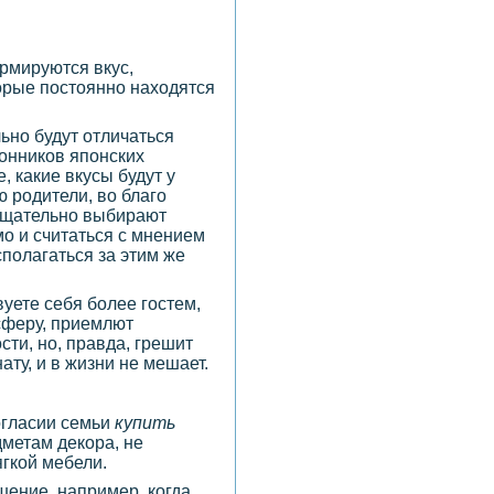
ормируются вкус,
торые постоянно находятся
льно будут отличаться
лонников японских
, какие вкусы будут у
ю родители, во благо
 тщательно выбирают
о и считаться с мнением
сполагаться за этим же
вуете себя более гостем,
сферу, приемлют
ти, но, правда, грешит
ту, и в жизни не мешает.
огласии семьи
купить
дметам декора, не
ягкой мебели.
шение, например, когда