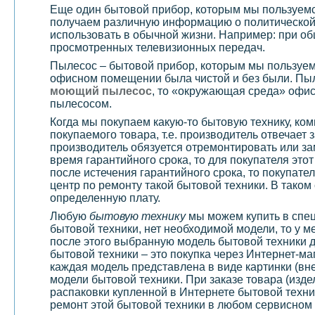
Еще один бытовой прибор, которым мы пользуем
получаем различную информацию о политической 
использовать в обычной жизни. Например: при об
просмотренных телевизионных передач.
Пылесос – бытовой прибор, которым мы пользуемс
офисном помещении была чистой и без были. Пыл
моющий пылесос
, то «окружающая среда» офис
пылесосом.
Когда мы покупаем какую-то бытовую технику, ко
покупаемого товара, т.е. производитель отвечает 
производитель обязуется отремонтировать или за
время гарантийного срока, то для покупателя это
после истечения гарантийного срока, то покупате
центр по ремонту такой бытовой техники. В тако
определенную плату.
Любую
бытовую технику
мы можем купить в спец
бытовой техники, нет необходимой модели, то у м
после этого выбранную модель бытовой техники д
бытовой техники – это покупка через Интернет-ма
каждая модель представлена в виде картинки (вн
модели бытовой техники. При заказе товара (изде
распаковки купленной в Интернете бытовой техни
ремонт этой бытовой техники в любом сервисном 