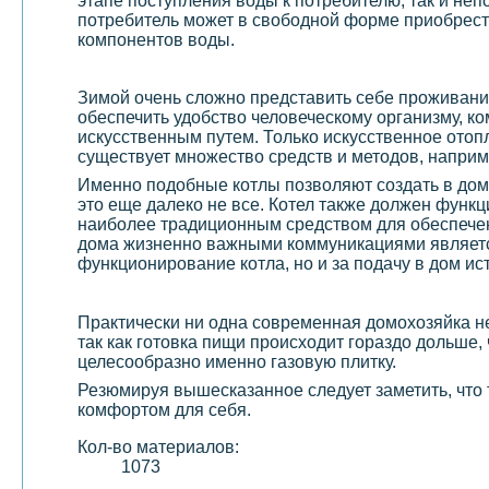
этапе поступления воды к потребителю, так и н
потребитель может в свободной форме приобрести
компонентов воды.
Зимой очень сложно представить себе проживани
обеспечить удобство человеческому организму, ко
искусственным путем. Только искусственное отоп
существует множество средств и методов, наприм
Именно подобные котлы позволяют создать в доме
это еще далеко не все. Котел также должен функ
наиболее традиционным средством для обеспечен
дома жизненно важными коммуникациями являе
функционирование котла, но и за подачу в дом ис
Практически ни одна современная домохозяйка не
так как готовка пищи происходит гораздо дольше, 
целесообразно именно газовую плитку.
Резюмируя вышесказанное следует заметить, что
комфортом для себя.
Кол-во материалов:
1073