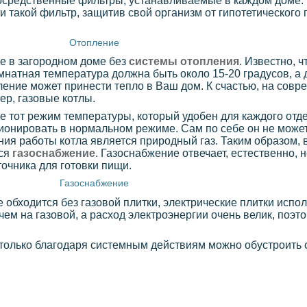
епосредственные фильтры, устанавливаемые в каждом доме.
 такой фильтр, защитив свой организм от гипотетического
Отопление
е в загородном доме без
системы отопления
. Известно, ч
мнатная температура должна быть около 15-20 градусов, а 
ление может принести тепло в Ваш дом. К счастью, на совр
ер, газовые котлы.
 тот режим температуры, который удобен для каждого отде
ционировать в нормальном режиме. Сам по себе он не может
ия работы котла является природный газ. Таким образом, 
тся
газоснабжение
. Газоснабжение отвечает, естественно, 
точника для готовки пищи.
Газоснабжение
 обходится без газовой плитки, электрические плитки испо
чем на газовой, а расход электроэнергии очень велик, поэт
 только благодаря системным действиям можно обустроить 