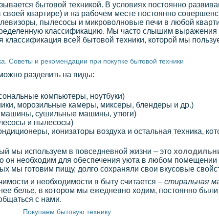
азывается бытовой техникой. В условиях постоянно развив
в своей квартире) и на рабочем месте постоянно совершенс
левизоры, пылесосы и микроволновые печи в любой квартир
 определенную классификацию. Мы часто слышим выражения
ная классификация всей бытовой техники, которой мы польз
а. Советы и рекомендации при покупке бытовой техники
можно разделить на виды:
рсональные компьютеры, ноутбуки)
ики, морозильные камеры, миксеры, блендеры и др.)
е машины, сушильные машины, утюги)
лесосы и пылесосы)
ндиционеры, ионизаторы воздуха и остальная техника, кото
ый мы используем в повседневной жизни – это
холодильн
что он необходим для обеспечения уюта в любом помещении
рых мы готовим пищу, долго сохраняли свои вкусовые свойс
имости и необходимости в быту считается –
стиральная м
нее белье, в котором мы ежедневно ходим, постоянно были
общаться с нами.
Покупаем бытовую технику