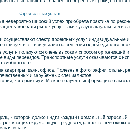
работы выполняются в ранее оговоренные сроки, в соответ
Строительные услуги
емя невероятно широкий успех приобрела практика по рекон
ации завоевали рынок услуг. Такие услуги актуальны и в сл
и осуществляют спектр проектных услуг, индивидуальные и
ентрирует все свои усилия на решении одной единственной
 услуг и пользуются очень высоким спросом организаций и
е виды переездов. Транспортные услуги оказываются с исп
втомобильного.
йна квартиры, дачи, офиса. Полезные фотографии, статьи, 
течественных и зарубежных специалистов.
итории, кондоминиум. Можно получить информацию о льготах
цель, к которой должен идти каждый нормальный взрослый ч
агрязняющих окружающую среду всегда просто невозможно,
ельзя кстати.