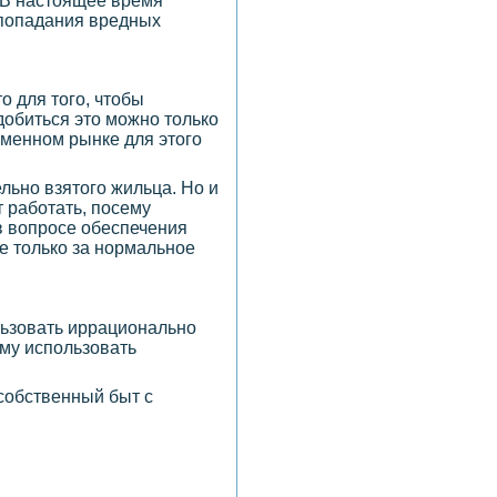
 В настоящее время
 попадания вредных
то для того, чтобы
добиться это можно только
еменном рынке для этого
льно взятого жильца. Но и
 работать, посему
в вопросе обеспечения
не только за нормальное
льзовать иррационально
ому использовать
собственный быт с