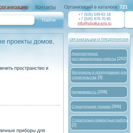
 организацию
Контакты
Организаций в каталоге:
721
+7 (926) 549-82-18
+7 (926) 879-70-95
info@stroika-smi.ru
ые проекты домов,
ОРГАНИЗАЦИИ И ПРЕДПРИЯТИЯ
Архитектурные,
[202]
реставрационные работы
ичить пространство и
Материалы и оборудование для
[3]
строительства
[208]
Недвижимость
[306]
Строительная техника
Строительно-ремонтные работы
[2]
зличные приборы для