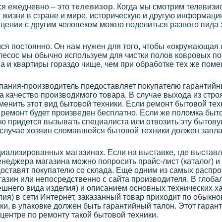
ся ежедневно – это
телевизор
. Когда мы смотрим телевизи
жизни в стране и мире, историческую и другую информац
щении с другим человеком можно поделиться разного вида
я постоянно. Он нам нужен для того, чтобы «окружающая 
есос мы обычно используем для чистки полов ковровых по
а и квартиры гораздо чище, чем при обработке тех же по
мпания-производитель предоставляет покупателю гарантийн
за качество производимого товара. В случае выхода из стро
менить этот вид бытовой техники. Если ремонт бытовой тех
т ремонт будет произведен бесплатно. Если же поломка быт
лю придется вызывать специалиста или отвозить эту бытов
м случае хозяин сломавшейся бытовой техники должен запла
иализированных магазинах. Если на выставке, где выстав
енеджера магазина можно попросить прайс-лист (каталог) и
оставят покупателю со склада. Еще одним из самых распр
газин или непосредственно с сайта производителя. В глоба
ешнего вида изделия) и описанием основных технических 
лия) в сети Интернет, заказанный товар приходит по обыкн
ки, в упаковке должен быть гарантийный талон. Этот гаран
центре по ремонту такой бытовой техники.