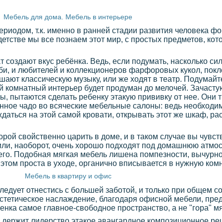
Мебель для дома. Мебель в интерьере
риодом, т.к. именно в ранней стадии развития человека ф
детстве мы все познаем этот мир, с простых предметов, ко
т создают вкус ребёнка. Ведь, если подумать, насколько си
би, и любителей и коллекционеров фарфоровых кукол, пок
шают классическую музыку, или же ходят в театр. Подумайте
чей комнатный интерьер будет продуман до мелочей. Зачасту
ы, пытаются сделать ребенку этакую прививку от нее. Они
нное чадо во всяческие мебельные салоны: ведь необходим
даться на этой самой кровати, открывать этот же шкаф, ра
торой свойственно царить в доме, и в таком случае вы чувст
или, наоборот, очень хорошо подходят под домашнюю атмо
его. Подобная мягкая мебель лишена помпезности, вычурнос
этом проста в уходе, органично вписывается в нужную комна
Мебель в квартиру и офис
едует отнестись с большей заботой, и только при общем с
эстетическое наслаждение, благодаря офисной мебели, пре
нка самое главное-свободное пространство, а не "гора" м
 держит лидерство этакое авангардное композиционное ре