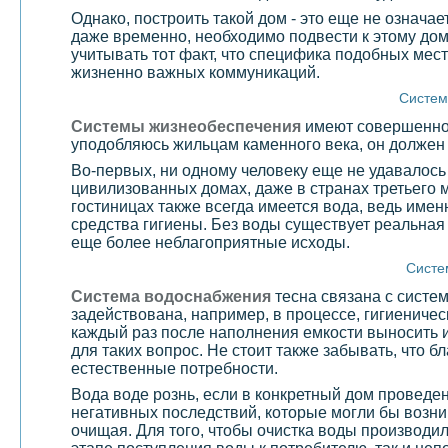
Однако, построить такой дом - это еще не означае
даже временно, необходимо подвести к этому дом
учитывать тот факт, что специфика подобных мест
жизненно важных коммуникаций.
Систем
Системы жизнеобеспечения
имеют совершенно р
уподобляюсь жильцам каменного века, он должен 
Во-первых, ни одному человеку еще не удавалось
цивилизованных домах, даже в странах третьего 
гостиницах также всегда имеется вода, ведь имен
средства гигиены. Без воды существует реальная 
еще более неблагоприятные исходы.
Систе
Система водоснабжения
тесна связана с систе
задействована, например, в процессе, гигиениче
каждый раз после наполнения емкости выносить и
для таких вопрос. Не стоит также забывать, что 
естественные потребности.
Вода воде рознь, если в конкретный дом проведе
негативных последствий, которые могли бы возник
очищая. Для того, чтобы очистка воды производ