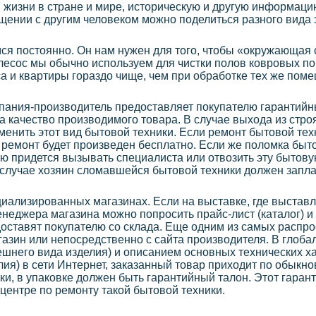
жизни в стране и мире, историческую и другую информац
щении с другим человеком можно поделиться разного вида
я постоянно. Он нам нужен для того, чтобы «окружающая 
есос мы обычно используем для чистки полов ковровых по
а и квартиры гораздо чище, чем при обработке тех же по
мпания-производитель предоставляет покупателю гарантийн
за качество производимого товара. В случае выхода из стро
менить этот вид бытовой техники. Если ремонт бытовой тех
т ремонт будет произведен бесплатно. Если же поломка быт
лю придется вызывать специалиста или отвозить эту бытов
м случае хозяин сломавшейся бытовой техники должен запла
иализированных магазинах. Если на выставке, где выстав
енеджера магазина можно попросить прайс-лист (каталог) и
оставят покупателю со склада. Еще одним из самых распр
газин или непосредственно с сайта производителя. В глоба
ешнего вида изделия) и описанием основных технических 
лия) в сети Интернет, заказанный товар приходит по обыкн
ки, в упаковке должен быть гарантийный талон. Этот гаран
центре по ремонту такой бытовой техники.