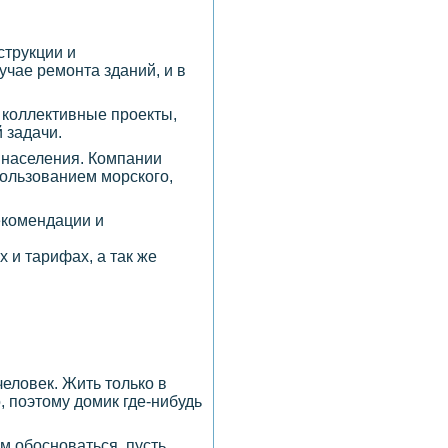
струкции и
учае ремонта зданий, и в
 коллективные проекты,
 задачи.
 населения. Компании
ользованием морского,
рекомендации и
 и тарифах, а так же
еловек. Жить только в
 поэтому домик где-нибудь
ам обосноваться, пусть