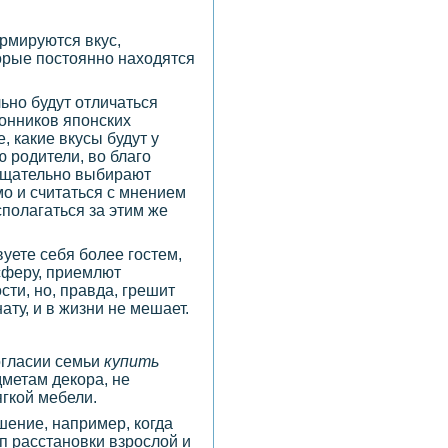
ормируются вкус,
торые постоянно находятся
льно будут отличаться
лонников японских
, какие вкусы будут у
ю родители, во благо
 тщательно выбирают
о и считаться с мнением
сполагаться за этим же
вуете себя более гостем,
сферу, приемлют
ти, но, правда, грешит
ту, и в жизни не мешает.
огласии семьи
купить
дметам декора, не
ягкой мебели.
шение, например, когда
п расстановки взрослой и