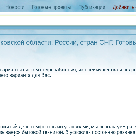
Новости
Готовые проекты
Публикации
Добавить
овской области, России, стран СНГ. Готов
варианты систем водоснабжения, их преимущества и недос
го варианта для Вас.
прожитый день комфортными условиями, мы используем ра
азывается бытовой техникой. В условиях постоянно развив