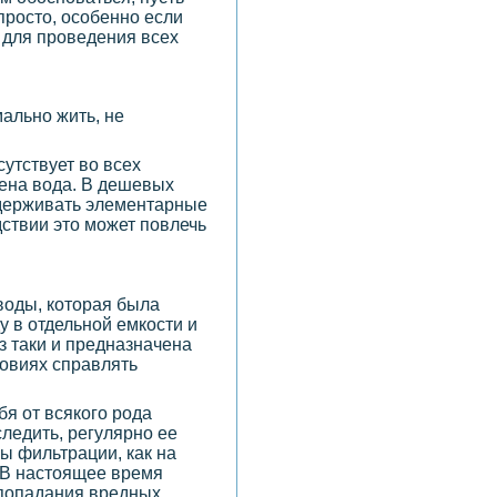
просто, особенно если
и для проведения всех
ально жить, не
утствует во всех
дена вода. В дешевых
оддерживать элементарные
дствии это может повлечь
воды, которая была
у в отдельной емкости и
з таки и предназначена
ловиях справлять
ебя от всякого рода
ледить, регулярно ее
ы фильтрации, как на
 В настоящее время
 попадания вредных