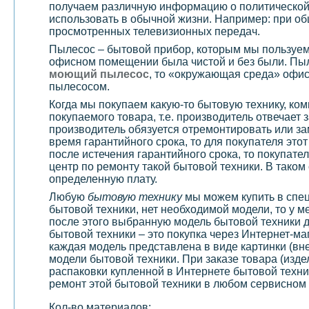
получаем различную информацию о политической 
использовать в обычной жизни. Например: при об
просмотренных телевизионных передач.
Пылесос – бытовой прибор, которым мы пользуемс
офисном помещении была чистой и без были. Пыл
моющий пылесос
, то «окружающая среда» офис
пылесосом.
Когда мы покупаем какую-то бытовую технику, ко
покупаемого товара, т.е. производитель отвечает 
производитель обязуется отремонтировать или за
время гарантийного срока, то для покупателя это
после истечения гарантийного срока, то покупате
центр по ремонту такой бытовой техники. В тако
определенную плату.
Любую
бытовую технику
мы можем купить в спец
бытовой техники, нет необходимой модели, то у м
после этого выбранную модель бытовой техники д
бытовой техники – это покупка через Интернет-ма
каждая модель представлена в виде картинки (вн
модели бытовой техники. При заказе товара (изде
распаковки купленной в Интернете бытовой техни
ремонт этой бытовой техники в любом сервисном 
Кол-во материалов: