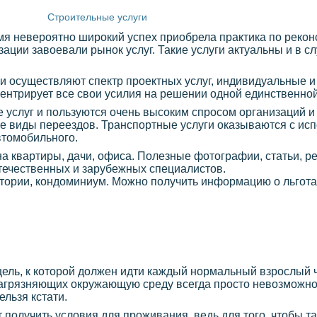
Строительные услуги
емя невероятно широкий успех приобрела практика по рекон
ации завоевали рынок услуг. Такие услуги актуальны и в сл
и осуществляют спектр проектных услуг, индивидуальные и
ентрирует все свои усилия на решении одной единственной
 услуг и пользуются очень высоким спросом организаций и
е виды переездов. Транспортные услуги оказываются с исп
втомобильного.
йна квартиры, дачи, офиса. Полезные фотографии, статьи, 
течественных и зарубежных специалистов.
итории, кондоминиум. Можно получить информацию о льготах
цель, к которой должен идти каждый нормальный взрослый ч
агрязняющих окружающую среду всегда просто невозможно,
ельзя кстати.
т получить условия для проживания, ведь для того, чтобы т