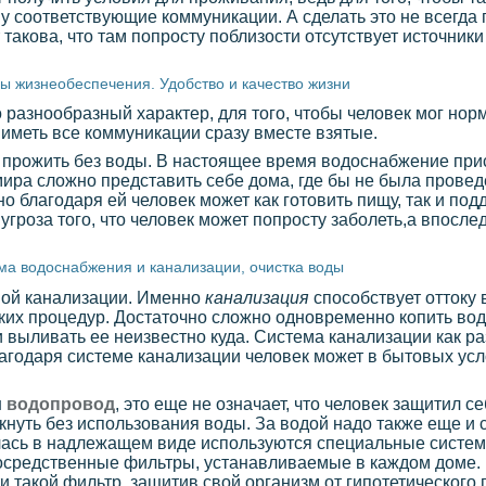
у соответствующие коммуникации. А сделать это не всегда 
 такова, что там попросту поблизости отсутствует источник
ы жизнеобеспечения. Удобство и качество жизни
азнообразный характер, для того, чтобы человек мог норм
иметь все коммуникации сразу вместе взятые.
 прожить без воды. В настоящее время водоснабжение прис
мира сложно представить себе дома, где бы не была прове
но благодаря ей человек может как готовить пищу, так и п
угроза того, что человек может попросту заболеть,а впосле
ма водоснабжения и канализации, очистка воды
мой канализации. Именно
канализация
способствует оттоку 
ских процедур. Достаточно сложно одновременно копить вод
 выливать ее неизвестно куда. Система канализации как ра
благодаря системе канализации человек может в бытовых ус
н
водопровод
, это еще не означает, что человек защитил с
нуть без использования воды. За водой надо также еще и с
илась в надлежащем виде используются специальные систем
епосредственные фильтры, устанавливаемые в каждом доме.
 такой фильтр, защитив свой организм от гипотетического