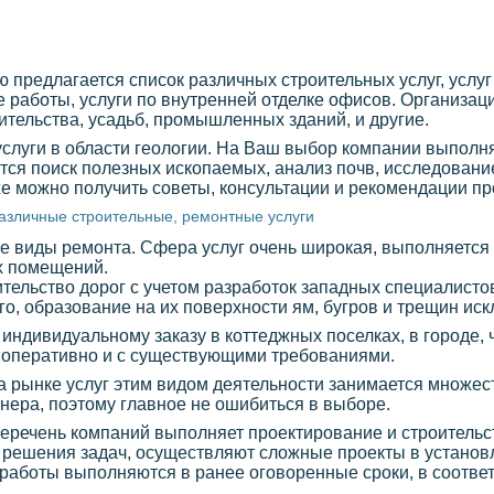
предлагается список различных строительных услуг, услуг
работы, услуги по внутренней отделке офисов. Организац
ительства, усадьб, промышленных зданий, и другие.
 услуги в области геологии. На Ваш выбор компании выпол
тся поиск полезных ископаемых, анализ почв, исследование
же можно получить советы, консультации и рекомендации п
азличные строительные, ремонтные услуги
 виды ремонта. Сфера услуг очень широкая, выполняется 
х помещений.
тельство дорог с учетом разработок западных специалистов
о, образование на их поверхности ям, бугров и трещин иск
 индивидуальному заказу в коттеджных поселках, в городе,
 оперативно и с существующими требованиями.
на рынке услуг этим видом деятельности занимается множес
ртнера, поэтому главное не ошибиться в выборе.
перечень компаний выполняет проектирование и строитель
я решения задач, осуществляют сложные проекты в установ
работы выполняются в ранее оговоренные сроки, в соответ