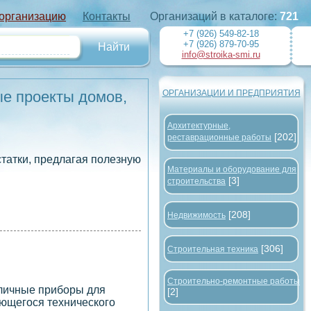
 организацию
Контакты
Организаций в каталоге:
721
+7 (926) 549-82-18
+7 (926) 879-70-95
info@stroika-smi.ru
ые проекты домов,
ОРГАНИЗАЦИИ И ПРЕДПРИЯТИЯ
Архитектурные,
[202]
реставрационные работы
татки, предлагая полезную
Материалы и оборудование для
[3]
строительства
[208]
Недвижимость
[306]
Строительная техника
Строительно-ремонтные работы
зличные приборы для
[2]
ающегося технического