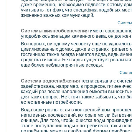
даже временно, необходимо подвести к этому дом
учитывать тот факт, что специфика подобных мест
жизненно важных коммуникаций.
Систем
Системы жизнеобеспечения
имеют совершенно р
уподобляюсь жильцам каменного века, он должен 
Во-первых, ни одному человеку еще не удавалось
цивилизованных домах, даже в странах третьего 
гостиницах также всегда имеется вода, ведь имен
средства гигиены. Без воды существует реальная 
еще более неблагоприятные исходы.
Систе
Система водоснабжения
тесна связана с систе
задействована, например, в процессе, гигиениче
каждый раз после наполнения емкости выносить и
для таких вопрос. Не стоит также забывать, что 
естественные потребности.
Вода воде рознь, если в конкретный дом проведе
негативных последствий, которые могли бы возник
очищая. Для того, чтобы очистка воды производ
этапе поступления воды к потребителю, так и н
потребитель может в свободной форме приобрести