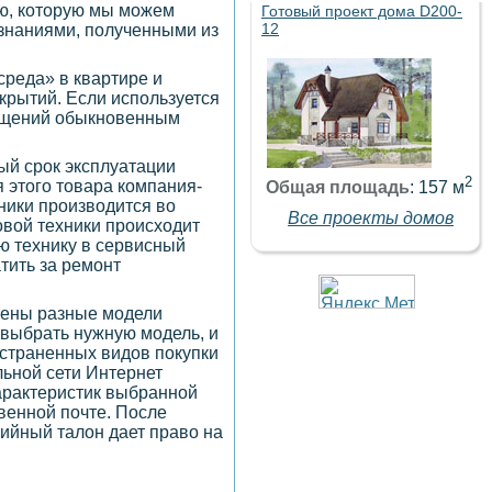
ию, которую мы можем
Готовый проект дома D200-
12
 знаниями, полученными из
среда» в квартире и
крытий. Если используется
мещений обыкновенным
ый срок эксплуатации
2
я этого товара компания-
Общая площадь
: 157 м
ники производится во
Все проекты домов
овой техники происходит
ую технику в сервисный
тить за ремонт
лены разные модели
 выбрать нужную модель, и
остраненных видов покупки
льной сети Интернет
характеристик выбранной
овенной почте. После
тийный талон дает право на