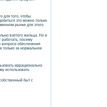
то для того, чтобы
добиться это можно только
еменном рынке для этого
льно взятого жильца. Но и
 работать, посему
в вопросе обеспечения
не только за нормальное
льзовать иррационально
ому использовать
собственный быт с