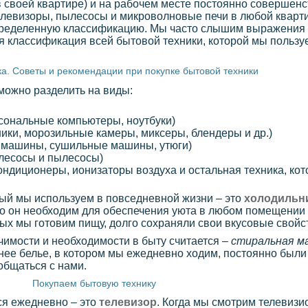
в своей квартире) и на рабочем месте постоянно совершенс
левизоры, пылесосы и микроволновые печи в любой квартир
 определенную классификацию. Мы часто слышим выражения
ная классификация всей бытовой техники, которой мы польз
а. Советы и рекомендации при покупке бытовой техники
можно разделить на виды:
рсональные компьютеры, ноутбуки)
ики, морозильные камеры, миксеры, блендеры и др.)
е машины, сушильные машины, утюги)
лесосы и пылесосы)
ндиционеры, ионизаторы воздуха и остальная техника, кото
ый мы используем в повседневной жизни – это
холодильн
что он необходим для обеспечения уюта в любом помещении
рых мы готовим пищу, долго сохраняли свои вкусовые свойс
имости и необходимости в быту считается –
стиральная м
нее белье, в котором мы ежедневно ходим, постоянно были
общаться с нами.
Покупаем бытовую технику
ся ежедневно – это
телевизор
. Когда мы смотрим телевизи