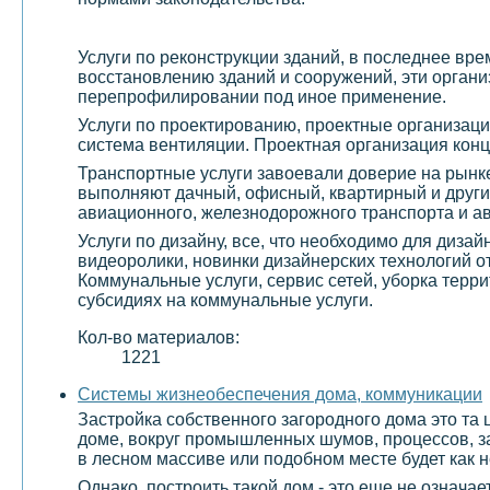
Услуги по реконструкции зданий, в последнее вр
восстановлению зданий и сооружений, эти организ
перепрофилировании под иное применение.
Услуги по проектированию, проектные организаци
система вентиляции. Проектная организация конц
Транспортные услуги завоевали доверие на рынке
выполняют дачный, офисный, квартирный и други
авиационного, железнодорожного транспорта и а
Услуги по дизайну, все, что необходимо для диза
видеоролики, новинки дизайнерских технологий о
Коммунальные услуги, сервис сетей, уборка терр
субсидиях на коммунальные услуги.
Кол-во материалов:
1221
Системы жизнеобеспечения дома, коммуникации
Застройка собственного загородного дома это та 
доме, вокруг промышленных шумов, процессов, з
в лесном массиве или подобном месте будет как н
Однако, построить такой дом - это еще не означае