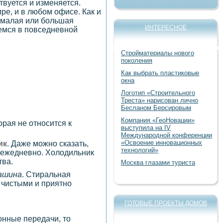
твуется и изменяется.
е, и в любом офисе. Как и
 малая или большая
ИНТЕРЕСНОЕ
уемся в повседневной
Стройматериалы нового
поколения
Как выбрать пластиковые
окна
Логотип «Строительного
Треста» нарисован лично
Бесланом Берсировым
Компания «ГеоНовации»
рая не относится к
выступила на IV
Международной конференции
«Освоение инновационных
ик
. Даже можно сказать,
технологий»
 ежедневно. Холодильник
тва.
Москва глазами туриста
ашина
. Стиральная
 чистыми и приятно
ГОТОВЫЕ ПРОЕКТЫ ДОМОВ
онные передачи, то