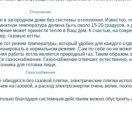
Отопление
е в загородном доме без
системы отопления
. Известно, ч
мнатная температура должна быть около 15-20 градусов, а 
ление может принести тепло в Ваш дом. К счастью, на совр
ер, газовые котлы.
 тот режим температуры, который удобен для каждого отде
ционировать в нормальном режиме. Сам по себе он не может
ия работы котла является природный газ. Таким образом, 
тся
газоснабжение
. Газоснабжение отвечает, естественно, 
точника для готовки пищи.
Газоснабжение
 обходится без газовой плитки, электрические плитки испо
чем на газовой, а расход электроэнергии очень велик, поэт
 только благодаря системным действиям можно обустроить 