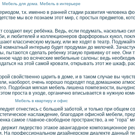
Мебель для дома. Мебель в интерьере
риодом, т.к. именно в ранней стадии развития человека ф
детстве мы все познаем этот мир, с простых предметов, ко
т создают вкус ребёнка. Ведь, если подумать, насколько си
би, и любителей и коллекционеров фарфоровых кукол, пок
шают классическую музыку, или же ходят в театр. Подумайте
чей комнатный интерьер будет продуман до мелочей. Зачасту
ы, пытаются сделать ребенку этакую прививку от нее. Они
нное чадо во всяческие мебельные салоны: ведь необходим
даться на этой самой кровати, открывать этот же шкаф, ра
торой свойственно царить в доме, и в таком случае вы чувст
или, наоборот, очень хорошо подходят под домашнюю атмо
его. Подобная мягкая мебель лишена помпезности, вычурнос
этом проста в уходе, органично вписывается в нужную комна
Мебель в квартиру и офис
едует отнестись с большей заботой, и только при общем с
эстетическое наслаждение, благодаря офисной мебели, пре
нка самое главное-свободное пространство, а не "гора" м
 держит лидерство этакое авангардное композиционное ре
и. На профессиональном дизайнерском диалекте данный ти