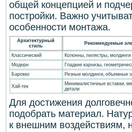
общей концепцией и подче
постройки. Важно учитыват
особенности монтажа.
Архитектурный
Рекомендуемые эл
стиль
Классический
Колонны, пилястры, молдинги
Модерн
Гладкие карнизы, геометриче
Барокко
Резные молдинги, объемные 
Минималистичные вставки, ме
Хай-тек
детали
Для достижения долговечн
подобрать материал. Нату
к внешним воздействиям, 