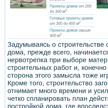
Проекты домов
от 200
2
до 300 м
Готовые проекты домов
2
от 300 до 400 м
Проекты домов
свыше
2
400 м
Задумываясь о строительстве с
дома, прежде всего, начинаетс
нервотрепка при выборе матер
строительных работ и, конечно
сторона этого замысла тоже иг
Кроме того, строительство заг
отнимает много времени и уси
четко спланировать план дейст
постройкой дома, где впоследс