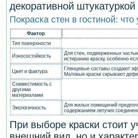
декоративной штукатуркой
Покраска стен в гостиной: что
Фактор
Тип поверхности
Для стен, подверженных часты
Износостойкость
истиранию краску, особенно ес
Глянцевые составы создают эф
Цвет и фактура
Матовые краски скрывают дефек
Совместимость с
другими
материалами
Для жилых помещений предпочт
Экологичность
содержанием летучих соединен
При выборе краски стоит у
внешний вид, но и характе