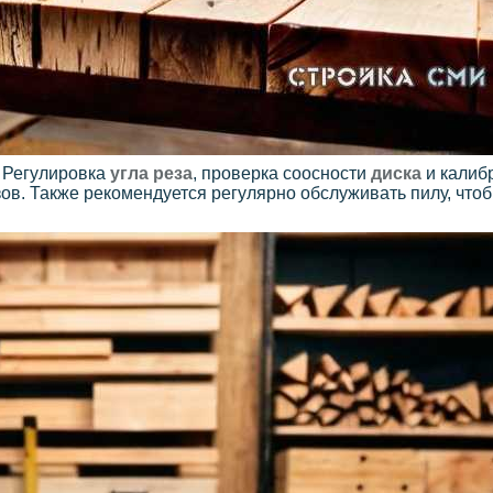
. Регулировка
угла реза
, проверка соосности
диска
и калиб
ов. Также рекомендуется регулярно обслуживать пилу, чтоб