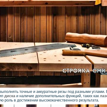
т выполнять точные и аккуратные резы под разными углами
тип
диска
и наличие дополнительных функций, таких как
лаз
ю роль в достижении высококачественного результата.