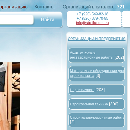
 организацию
Контакты
Организаций в каталоге:
721
+7 (926) 549-82-18
+7 (926) 879-70-95
info@stroika-smi.ru
ОРГАНИЗАЦИИ И ПРЕДПРИЯТИЯ
Архитектурные,
[202]
реставрационные работы
Материалы и оборудование для
[3]
строительства
[208]
Недвижимость
[306]
Строительная техника
Строительно-ремонтные работы
[2]