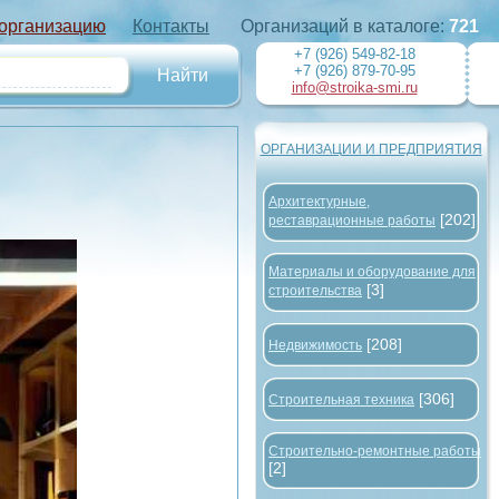
 организацию
Контакты
Организаций в каталоге:
721
+7 (926) 549-82-18
+7 (926) 879-70-95
info@stroika-smi.ru
ОРГАНИЗАЦИИ И ПРЕДПРИЯТИЯ
Архитектурные,
[202]
реставрационные работы
Материалы и оборудование для
[3]
строительства
[208]
Недвижимость
[306]
Строительная техника
Строительно-ремонтные работы
[2]