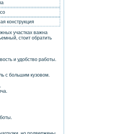
ма
есо
ая конструкция
ожных участках важна
ъемный, стоит обратить
вость и удобство работы.
ль с большим кузовом.
.
ича.
боты.
нагрузки, но подвержены