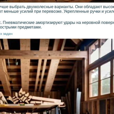
лучше выбрать двухколесные варианты. Они обладают высо
ют меньше усилий при перевозке. Укрепленные ручки и уси
ес. Пневматические амортизируют удары на неровной повер
с острыми предметами.
х задач