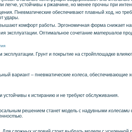
 легче, устойчивы к ржавчине, но менее прочны при интен
ения. Пневматические обеспечивают плавный ход, но треб
т удары.
овышают комфорт работы. Эргономичная форма снижает нагр
вия эксплуатации. Оптимальное сочетание
материалов
прод
тия
 эксплуатации. Грунт и покрытие на стройплощадке влияю
ьный вариант – пневматические
колеса
, обеспечивающие 
и устойчивы к истиранию и не требуют обслуживания.
версальным решением станет модель с надувными
колесами
енностью
.
ю. Для сложных условий стоит выбрать модели с усиленной