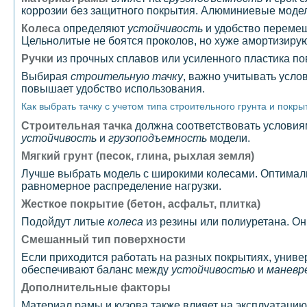
коррозии без защитного покрытия. Алюминиевые модели
Колеса
определяют
устойчивость
и удобство перемещ
Цельнолитые не боятся проколов, но хуже амортизирую
Ручки
из прочных сплавов или усиленного пластика п
Выбирая
строительную тачку
, важно учитывать усло
повышает удобство использования.
Как выбрать тачку с учетом типа строительного грунта и покры
Строительная тачка
должна соответствовать условиям
устойчивость
и
грузоподъемность
модели.
Мягкий грунт (песок, глина, рыхлая земля)
Лучше выбрать модель с широкими колесами. Оптимал
равномерное распределение нагрузки.
Жесткое покрытие (бетон, асфальт, плитка)
Подойдут литые
колеса
из резины или полиуретана. Он
Смешанный тип поверхности
Если приходится работать на разных покрытиях, уни
обеспечивают баланс между
устойчивостью
и
маневр
Дополнительные факторы
Материал рамы и кузова также влияет на эксплуатаци