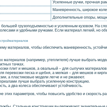
Усиленные ручки, прочная ра
Маневренность, широкое кол
Дополнительные опоры, мощн
 большей грузоподъемностью и усиленным кузовом. На сл
олесами и удобными ручками. Если материал легкий, но об
и стройматериалов
ъему материалов, чтобы обеспечить маневренность, устойчи
ых материалов (например, утеплителя) лучше выбрать моде
ктных тачках.
озки плит и мешков, а овальный – для сыпучих материалов
ля перевозки песка и щебня, а мелкая – для мешков и кирп
зии, а пластиковые модели легче и не ржавеют.
ериалами лучше выбрать усиленную конструкцию.
ь, а два колеса обеспечивают устойчивость.
е этих параметров, чтобы повысить удобство и скорость ра
службы. Стальные конструкции выдерживают значительные 