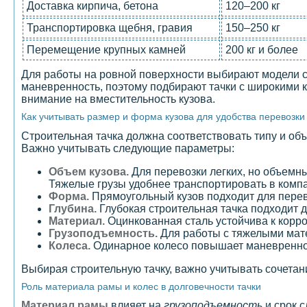
Доставка кирпича, бетона
120–200 кг
Транспортировка щебня, гравия
150–250 кг
Перемещение крупных камней
200 кг и более
Для работы на ровной поверхности выбирают модели с
маневренность, поэтому подбирают тачки с широкими к
внимание на вместительность кузова.
Как учитывать размер и форма кузова для удобства перевозк
Строительная тачка должна соответствовать типу и об
Важно учитывать следующие параметры:
Объем кузова.
Для перевозки легких, но объемн
Тяжелые грузы удобнее транспортировать в компа
Форма.
Прямоугольный кузов подходит для перев
Глубина.
Глубокая строительная тачка подходит д
Материал.
Оцинкованная сталь устойчива к корро
Грузоподъемность.
Для работы с тяжелыми мат
Колеса.
Одинарное колесо повышает маневренност
Выбирая строительную тачку, важно учитывать сочетани
Роль материала рамы и колес в долговечности тачки
Материал рамы
влияет на
грузоподъемность
и срок 