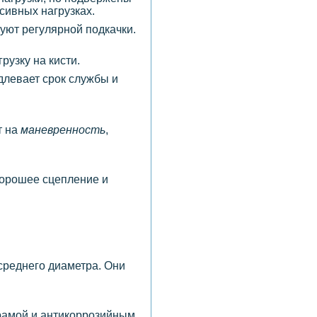
сивных нагрузках.
уют регулярной подкачки.
узку на кисти.
левает срок службы и
т на
маневренность
,
хорошее сцепление и
среднего диаметра. Они
 рамой и антикоррозийным