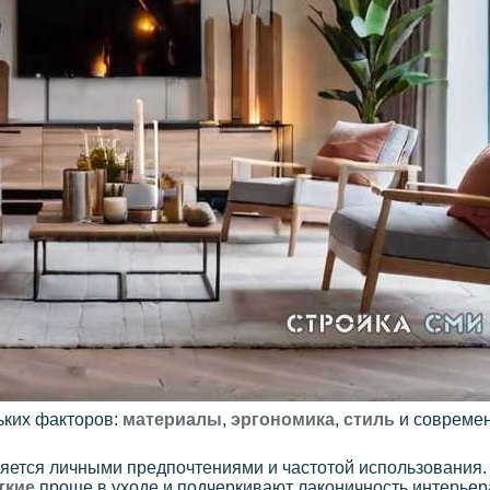
ьких факторов:
материалы
,
эргономика
,
стиль
и совреме
яется личными предпочтениями и частотой использования
ткие
проще в уходе и подчеркивают лаконичность интерьер