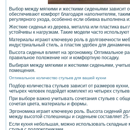
Выбор между мягкими и жесткими сиденьями зависит от
обеспечивают комфорт благодаря наполнителям, таким 
регулярного ухода, особенно если обивка выполнена из
Жесткие сиденья из дерева, металла или пластика выг
устойчивы к нагрузкам. Такие модели часто использую
Материалы играют ключевую роль в долговечности меб
индустриальный стиль, а пластик удобен для динамичн
Высота сиденья влияет на эргономику. Оптимальное рас
правильное положение ног и комфортную посадку.
Выбирая между мягкими и жесткими сиденьями, учитыва
помещения.
Оптимальное количество стульев для вашей кухни
Подбор количества стульев зависит от размеров кухни,
четырех человек подойдет комплект из четырех стульев
При выборе важно учитывать сочетания стульев с общ
сочетая цвета, материалы и формы.
Эргономика играет ключевую роль. Высота сидений дол
между высотой столешницы и сиденьем составляет 25-
Если кухня небольшая, можно использовать складные
стулья с подлокотниками.