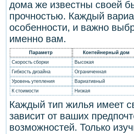
дома же известны своей б
прочностью. Каждый вариа
особенности, и важно выбр
именно вам.
Параметр
Контейнерный дом
Скорость сборки
Высокая
Гибкость дизайна
Ограниченная
Уровень утепления
Вариативный
К стоимости
Низкая
Каждый тип жилья имеет с
зависит от ваших предпоч
возможностей. Только изуч