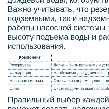
Важно учитывать, что резе
подземными, так и надзем
работы насосной системы 
высоту подъема воды и ра
использования.
Компонент
Резервуары
Должны быть прочными и уст
Фильтрация
Необходима для удаления заг
Насосная система
Отвечает за перемещение вод
Слив
Система должна иметь способ
Правильный выбор каждой 
поможет создать надежную