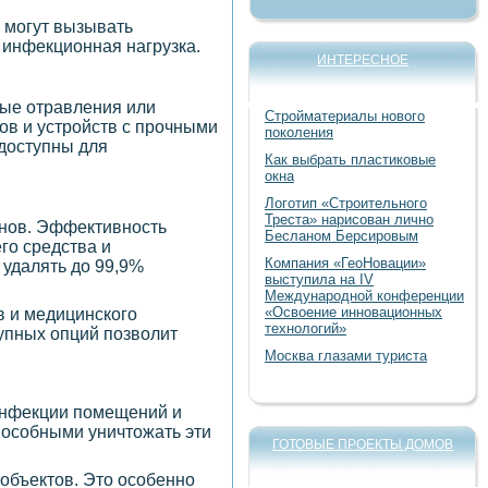
 могут вызывать
 инфекционная нагрузка.
ИНТЕРЕСНОЕ
ные отравления или
Стройматериалы нового
ов и устройств с прочными
поколения
 доступны для
Как выбрать пластиковые
окна
Логотип «Строительного
Треста» нарисован лично
енов. Эффективность
Бесланом Берсировым
го средства и
Компания «ГеоНовации»
 удалять до 99,9%
выступила на IV
Международной конференции
«Освоение инновационных
 и медицинского
технологий»
упных опций позволит
Москва глазами туриста
зинфекции помещений и
пособными уничтожать эти
ГОТОВЫЕ ПРОЕКТЫ ДОМОВ
объектов. Это особенно