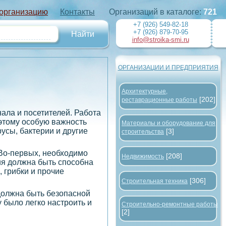
 организацию
Контакты
Организаций в каталоге:
721
+7 (926) 549-82-18
+7 (926) 879-70-95
info@stroika-smi.ru
ОРГАНИЗАЦИИ И ПРЕДПРИЯТИЯ
Архитектурные,
[202]
реставрационные работы
ала и посетителей. Работа
этому особую важность
Материалы и оборудование для
усы, бактерии и другие
[3]
строительства
Во-первых, необходимо
[208]
Недвижимость
ия должна быть способна
 грибки и прочие
[306]
Строительная техника
должна быть безопасной
 было легко настроить и
Строительно-ремонтные работы
[2]