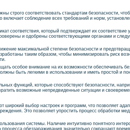
ны строго соответствовать стандартам безопасности, что
то включает соблюдение всех требований и норм, установ
кат соответствия, который подтверждает их соответствие
и проверены и одобрены соответствующими органами и след
ижение максимальной степени безопасности и предотвра
зработаны таким образом, чтобы минимизировать риск воз
ти.
щать особое внимание на их возможности обеспечивать бе
лжны быть легкими в использовании и иметь простой и по
льных функций, которые способствуют безопасности, напр
твратить возможные непредвиденные ситуации и своевреме
широкий выбор настроек и программ, что позволяет адап
реждения. Это позволяет упростить процесс обработки ме
пользования системы. Наличие интуитивно понятного интер
ка процесса обеззараживания значительно сокращают время