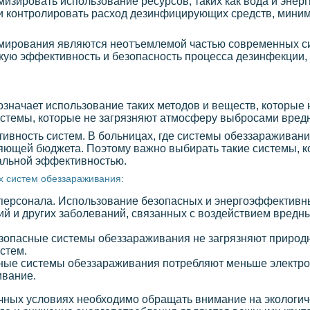
изировать использование ресурсов, таких как вода и энер
и контролировать расход дезинфицирующих средств, миним
ммирования являются неотъемлемой частью современных с
кую эффективность и безопасность процесса дезинфекции, 
значает использование таких методов и веществ, которые 
стемы, которые не загрязняют атмосферу выбросами вредн
ивность систем. В больницах, где системы обеззараживани
яющей бюджета. Поэтому важно выбирать такие системы, к
альной эффективностью.
х систем обеззараживания:
 персонала. Использование безопасных и энергоэффективн
ий и других заболеваний, связанных с воздействием вредн
зопасные системы обеззараживания не загрязняют природн
стем.
ые системы обеззараживания потребляют меньше электроэ
ивание.
ичных условиях необходимо обращать внимание на экологич