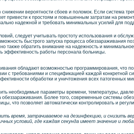
в снижении вероятности сбоев и поломок. Если система тре
жет привести к простоям и повышенным затратам на ремонт
мально надежной и требовать минимальных усилий для по
овий, следует учитывать простоту использования и обслу
зможность быстрого запуска процесса обеззараживания поз
но также обратить внимание на надежность и минимальное
ть эффективность работы персонала больницы.
вания обладают возможностью программирования, что по
вии с требованиями и спецификацией каждой конкретной си
фективности обработки и уничтожения всех патогенных ми
вить необходимые параметры времени, температуры, давле
 обеззараживания. Более того, современные системы обе
цы, что позволяет автоматически контролировать и регул
ить время, затрачиваемое на дезинфекцию, и снизить в
ичных условий, где каждая секунда имеет значение и лю