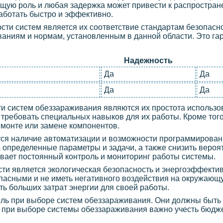
ющую роль и любая задержка может привести к распростра
ботать быстро и эффективно.
ти систем является их соответствие стандартам безопасн
аниям и нормам, установленным в данной области. Это гар
Надежность
Да
Да
Да
Да
и систем обеззараживания являются их простота использо
требовать специальных навыков для их работы. Кроме того
емонте или замене компонентов.
ся наличие автоматизации и возможности программирован
 определенные параметры и задачи, а также снизить вероя
вает постоянный контроль и мониторинг работы системы.
и является экологическая безопасность и энергоэффектив
пасными и не иметь негативного воздействия на окружающу
ь больших затрат энергии для своей работы.
ль при выборе систем обеззараживания. Они должны быть и
у при выборе системы обеззараживания важно учесть бюдже