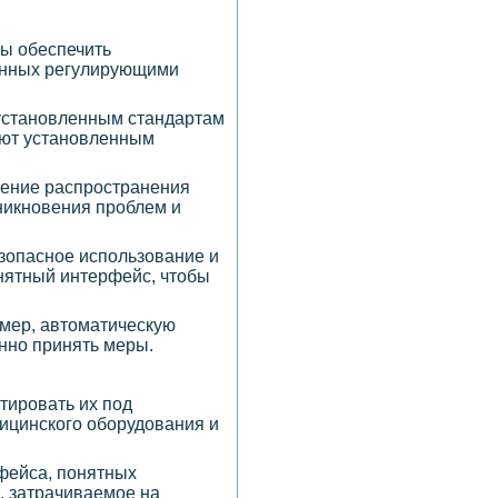
бы обеспечить
ленных регулирующими
 установленным стандартам
уют установленным
щение распространения
никновения проблем и
зопасное использование и
нятный интерфейс, чтобы
имер, автоматическую
нно принять меры.
тировать их под
дицинского оборудования и
фейса, понятных
, затрачиваемое на