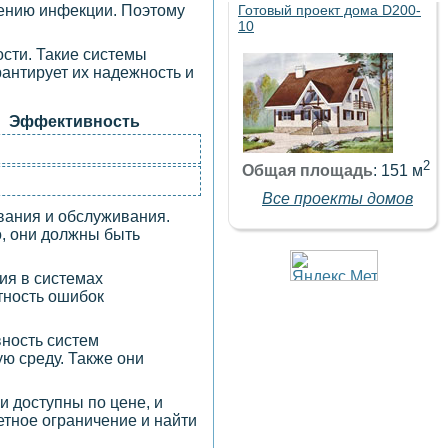
нению инфекции. Поэтому
Готовый проект дома D200-
10
ости. Такие системы
антирует их надежность и
Эффективность
2
Общая площадь
: 151 м
Все проекты домов
вания и обслуживания.
, они должны быть
ия в системах
тность ошибок
ность систем
ю среду. Также они
 доступны по цене, и
тное ограничение и найти