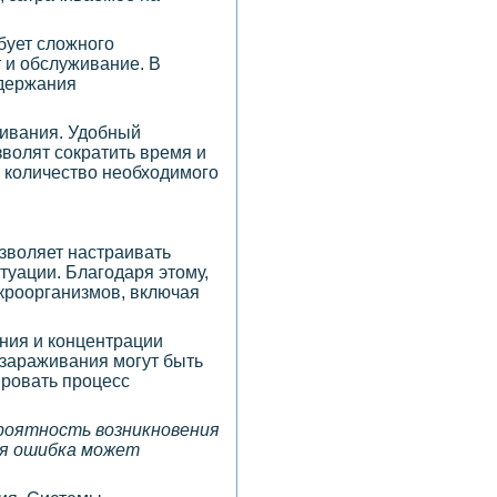
бует сложного
 и обслуживание. В
ддержания
живания. Удобный
волят сократить время и
 количество необходимого
зволяет настраивать
туации. Благодаря этому,
кроорганизмов, включая
ния и концентрации
ззараживания могут быть
ировать процесс
ероятность возникновения
бая ошибка может