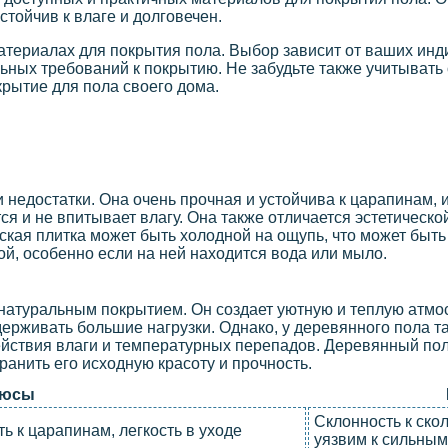
стойчив к влаге и долговечен.
материалах для покрытия пола. Выбор зависит от ваших ин
ных требований к покрытию. Не забудьте также учитывать
рытие для пола своего дома.
 недостатки. Она очень прочная и устойчива к царапинам,
ся и не впитывает влагу. Она также отличается эстетическ
ская плитка может быть холодной на ощупь, что может быть
ой, особенно если на ней находится вода или мыло.
натуральным покрытием. Он создает уютную и теплую атм
рживать большие нагрузки. Однако, у деревянного пола та
йствия влаги и температурных перепадов. Деревянный пол
ранить его исходную красоту и прочность.
юсы
Склонность к ско
ь к царапинам, легкость в уходе
уязвим к сильным