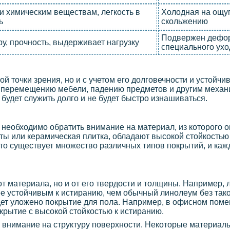
 и химическим веществам, легкость в
Холодная на ощуп
ь
скольжению
Подвержен дефор
у, прочность, выдерживает нагрузку
специального ухо
й точки зрения, но и с учетом его долговечности и устойчи
, перемещению мебели, падению предметов и другим механ
будет служить долго и не будет быстро изнашиваться.
, необходимо обратить внимание на материал, из которого о
ы или керамическая плитка, обладают высокой стойкостью
то существует множество различных типов покрытий, и каж
от материала, но и от его твердости и толщины. Например, 
е устойчивым к истиранию, чем обычный линолеум без тако
дет уложено покрытие для пола. Например, в офисном поме
крытие с высокой стойкостью к истиранию.
ь внимание на структуру поверхности. Некоторые материа