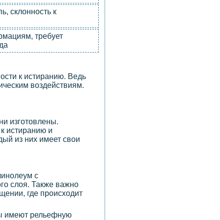
ь, склонность к
мациям, требует
да
вости к истиранию. Ведь
ическим воздействиям.
ни изготовлены.
 к истиранию и
дый из них имеет свои
линолеум с
го слоя. Также важно
щении, где происходит
лы имеют рельефную