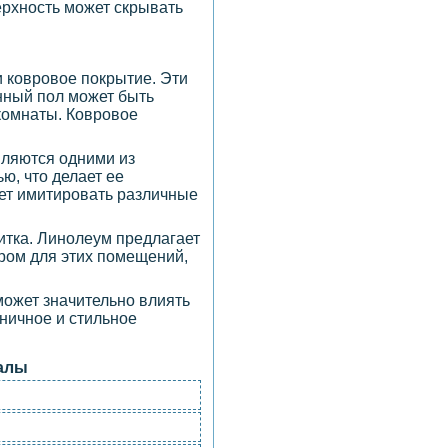
ерхность может скрывать
и ковровое покрытие. Эти
нный пол может быть
 комнаты. Ковровое
вляются одними из
ю, что делает ее
ет имитировать различные
итка. Линолеум предлагает
ором для этих помещений,
может значительно влиять
ничное и стильное
алы