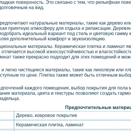
ладкая поверхность. Это связано с тем, что рельефная пов
долговечным на вид.
редпочитают натуральные материалы, такие как дерево ил
авая приятную атмосферу для отдыха и релаксации. Деревя
 подобрать идеальный вариант под стиль и цветовую гамму
авляя дополнительный комфорт и звукоизоляцию.
кциональные материалы. Керамическая плитка и ламинат я
отличается высокой износоустойчивостью и влагостойкость
инат также прекрасно подходит для этих помещений и мож
и легко чистящиеся материалы, такие как линолеум или пл
оступным по цене. Плитка также может быть отличным выб
редпочтений каждого помещения, выбор покрытия для пола 
ание материала, цвета и текстуры позволяют создать гармо
ладельца.
Предпочтительные матери
Дерево, ковровое покрытие
Керамическая плитка, ламинат