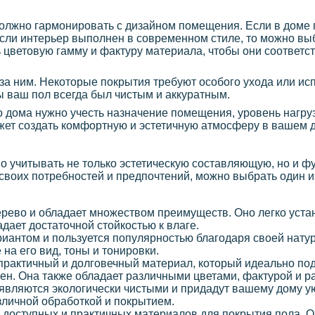
должно гармонировать с дизайном помещения. Если в доме
 Если интерьер выполнен в современном стиле, то можно в
 цветовую гамму и фактуру материала, чтобы они соответс
 за ним. Некоторые покрытия требуют особого ухода или и
бы ваш пол всегда был чистым и аккуратным.
 дома нужно учесть назначение помещения, уровень нагруз
жет создать комфортную и эстетичную атмосферу в вашем 
о учитывать не только эстетическую составляющую, но и 
 своих потребностей и предпочтений, можно выбрать один 
рево и обладает множеством преимуществ. Оно легко устан
дает достаточной стойкостью к влаге.
риантом и пользуется популярностью благодаря своей натур
на его вид, тоны и тонировки.
 практичный и долговечный материал, который идеально по
тен. Она также обладает различными цветами, фактурой и р
являются экологически чистыми и придадут вашему дому ую
зличной обработкой и покрытием.
 доступных и практичных материалов для покрытия пола. 