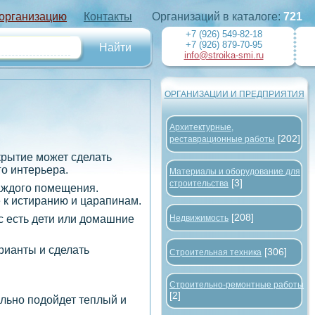
 организацию
Контакты
Организаций в каталоге:
721
+7 (926) 549-82-18
+7 (926) 879-70-95
info@stroika-smi.ru
ОРГАНИЗАЦИИ И ПРЕДПРИЯТИЯ
Архитектурные,
[202]
реставрационные работы
крытие может сделать
о интерьера.
Материалы и оборудование для
[3]
строительства
каждого помещения.
е к истиранию и царапинам.
[208]
с есть дети или домашние
Недвижимость
рианты и сделать
[306]
Строительная техника
Строительно-ремонтные работы
[2]
ально подойдет теплый и