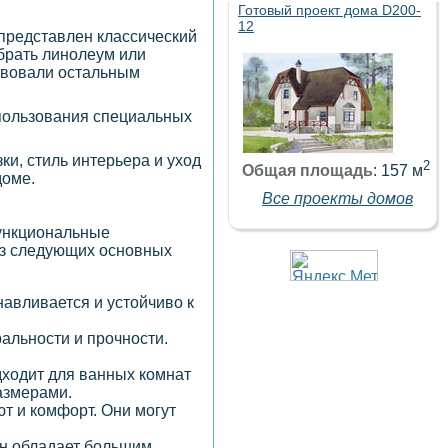
Готовый проект дома D200-
12
 представлен классический
ыбрать линолеум или
твовали остальным
спользования специальных
ки, стиль интерьера и уход
2
Общая площадь
: 157 м
доме.
Все проекты домов
функциональные
из следующих основных
авливается и устойчиво к
альности и прочности.
дходит для ванных комнат
азмерами.
т и комфорт. Они могут
Он обладает большим