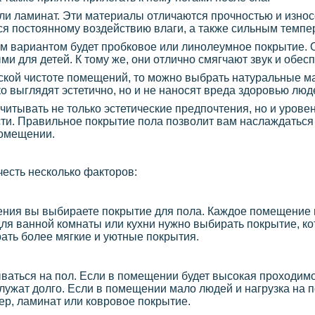
ли ламинат. Эти материалы отличаются прочностью и износ
ся постоянному воздействию влаги, а также сильным темп
им вариантом будет пробковое или линолеумное покрытие.
ми для детей. К тому же, они отлично смягчают звук и обес
еской чистоте помещений, то можно выбрать натуральные 
ко выглядят эстетично, но и не наносят вреда здоровью люд
читывать не только эстетические предпочтения, но и урове
ти. Правильное покрытие пола позволит вам наслаждатьс
помещении.
честь несколько факторов:
щения вы выбираете покрытие для пола. Каждое помещение
для ванной комнаты или кухни нужно выбирать покрытие, ко
рать более мягкие и уютные покрытия.
ываться на пол. Если в помещении будет высокая проходимо
лужат долго. Если в помещении мало людей и нагрузка на п
р, ламинат или ковровое покрытие.