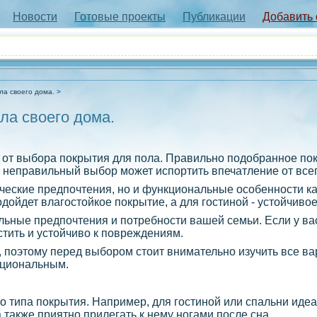
Новости
Готовые проекты
Публикации
Добавить
ла своего дома.
ла своего дома.
 от выбора покрытия для пола. Правильно подобранное по
неправильный выбор может испортить впечатление от всег
ические предпочтения, но и функциональные особенности 
ойдет влагостойкое покрытие, а для гостиной - устойчиво
льные предпочтения и потребности вашей семьи. Если у ва
стить и устойчиво к повреждениям.
, поэтому перед выбором стоит внимательно изучить все ва
кциональным.
о типа покрытия. Например, для гостиной или спальни иде
 также приятно прилегать к нему ногами после сна.