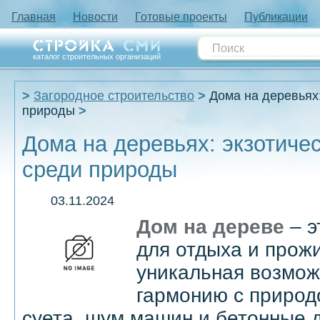
Главная
Новости
Готовые проекты
Публикации
каталог строительных организаций
Загородное строительство
Дома на деревьях:
природы
Дома на деревьях: экзотиче
среди природы
03.11.2024
Дом на дереве
– э
для отдыха и прожи
уникальная возмож
гармонию с природо
суета, шум машин и бетонные 