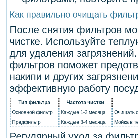
Как правильно очищать фильт
После снятия фильтров мо
чистке. Используйте теплу
для удаления загрязнений.
фильтров поможет предотв
накипи и других загрязнен
эффективную работу посу
Тип фильтра
Частота чистки
Основной фильтр
Каждые 1-2 месяца
Очищать о
Предфильтр
Каждые 3-4 месяца
Мойка в т
Регулярный уход за фильт