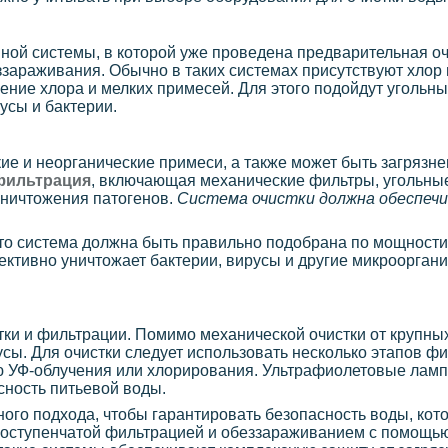
ной системы, в которой уже проведена предварительная оч
зараживания. Обычно в таких системах присутствуют хлор 
ение хлора и мелких примесей. Для этого подойдут угольн
усы и бактерии.
ие и неорганические примеси, а также может быть загрязн
фильтрация
, включающая механические фильтры, угольны
уничтожения патогенов.
Система очистки должна обеспечи
что система должна быть правильно подобрана по мощности
ективно уничтожает бактерии, вирусы и другие микрооргани
ки и фильтрации. Помимо механической очистки от крупных 
ы. Для очистки следует использовать несколько этапов фил
 УФ-облучения или хлорирования. Ультрафиолетовые ламп
сность питьевой воды.
го подхода, чтобы гарантировать безопасность воды, кото
гоступенчатой фильтрацией и обеззараживанием с помощью