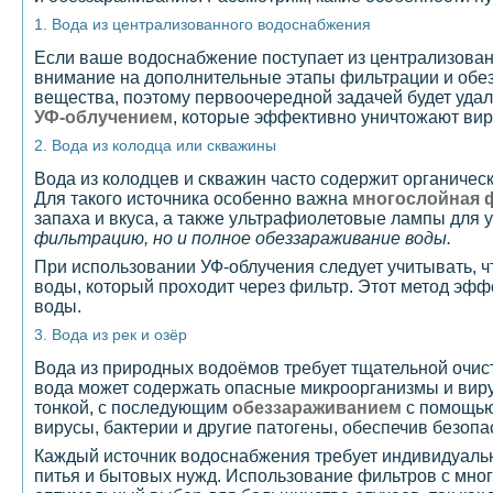
1. Вода из централизованного водоснабжения
Если ваше водоснабжение поступает из централизован
внимание на дополнительные этапы фильтрации и обез
вещества, поэтому первоочередной задачей будет удал
УФ-облучением
, которые эффективно уничтожают вир
2. Вода из колодца или скважины
Вода из колодцев и скважин часто содержит органическ
Для такого источника особенно важна
многослойная 
запаха и вкуса, а также ультрафиолетовые лампы для 
фильтрацию, но и полное обеззараживание воды.
При использовании УФ-облучения следует учитывать, 
воды, который проходит через фильтр. Этот метод эфф
воды.
3. Вода из рек и озёр
Вода из природных водоёмов требует тщательной очист
вода может содержать опасные микроорганизмы и вирус
тонкой, с последующим
обеззараживанием
с помощью
вирусы, бактерии и другие патогены, обеспечив безопа
Каждый источник водоснабжения требует индивидуально
питья и бытовых нужд. Использование фильтров с мно