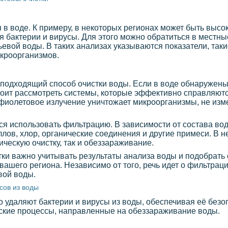
я в воде. К примеру, в некоторых регионах может быть выс
тся бактерии и вирусы. Для этого можно обратиться в мест
евой воды. В таких анализах указываются показатели, таки
икроорганизмов.
ь подходящий способ очистки воды. Если в воде обнаружен
стоит рассмотреть системы, которые эффективно справляют
рафиолетовое излучение уничтожает микроорганизмы, не изм
ся использовать фильтрацию. В зависимости от состава в
лов, хлор, органические соединения и другие примеси. В 
ческую очистку, так и обеззараживание.
ки важно учитывать результаты анализа воды и подобрать 
ашего региона. Независимо от того, речь идет о фильтраци
вой воды.
сов из воды
 удаляют бактерии и вирусы из воды, обеспечивая её безо
ские процессы, направленные на обеззараживание воды.