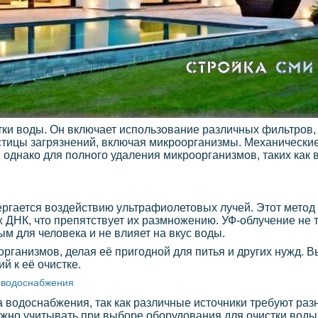
ки воды. Он включает использование различных фильтров, 
стицы загрязнений, включая микроорганизмы. Механическ
 однако для полного удаления микроорганизмов, таких как 
вергается воздействию ультрафиолетовых лучей. Этот мето
 ДНК, что препятствует их размножению. УФ-облучение не 
ым для человека и не влияет на вкус воды.
рганизмов, делая её пригодной для питья и других нужд. В
й к её очистке.
а водоснабжения
а водоснабжения, так как различные источники требуют ра
жно учитывать при выборе оборудования для очистки воды 