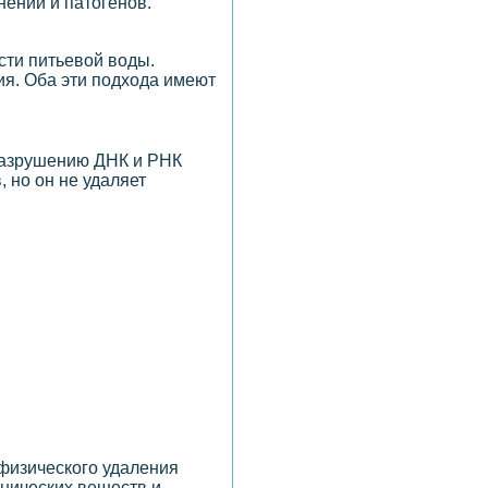
нений и патогенов.
сти питьевой воды.
я. Оба эти подхода имеют
 разрушению ДНК и РНК
 но он не удаляет
физического удаления
анических веществ и