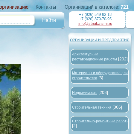
 организацию
Контакты
Организаций в каталоге:
721
+7 (926) 549-82-18
+7 (926) 879-70-95
info@stroika-smi.ru
ОРГАНИЗАЦИИ И ПРЕДПРИЯТИЯ
Архитектурные,
[202]
реставрационные работы
Материалы и оборудование для
[3]
строительства
[208]
Недвижимость
[306]
Строительная техника
Строительно-ремонтные работы
[2]