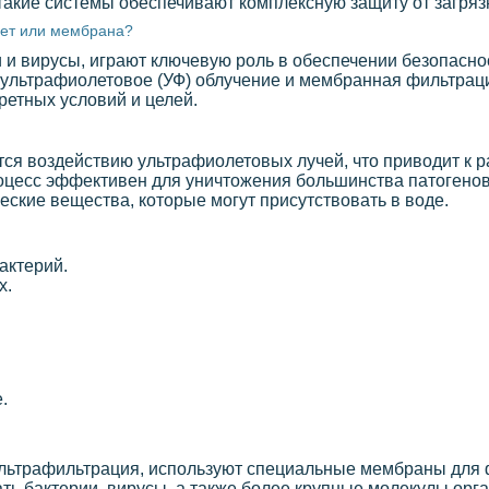
такие системы обеспечивают комплексную защиту от загряз
лет или мембрана?
и и вирусы, играют ключевую роль в обеспечении безопасно
ультрафиолетовое (УФ) облучение и мембранная фильтраци
ретных условий и целей.
ется воздействию ультрафиолетовых лучей, что приводит к
оцесс эффективен для уничтожения большинства патогенов,
ческие вещества, которые могут присутствовать в воде.
актерий.
х.
.
ультрафильтрация, используют специальные мембраны для 
ать бактерии, вирусы, а также более крупные молекулы орг