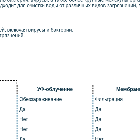
дходит для очистки воды от различных видов загрязнений,
й, включая вирусы и бактерии.
грязнений.
УФ-облучение
Мембран
Обеззараживание
Фильтрация
Да
Да
Нет
Да
Нет
Да
Да
Нет