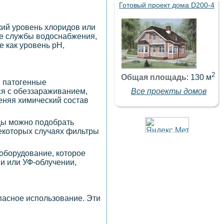
Готовый проект дома D200-4
окий уровень хлоридов или
ные службы водоснабжения,
е как уровень pH,
2
Общая площадь
: 130 м
ы патогенные
Все проекты домов
ся с обеззараживанием,
еняя химический состав
оды можно подобрать
некоторых случаях фильтры
оборудование, которое
и или УФ-облучении,
пасное использование. Эти