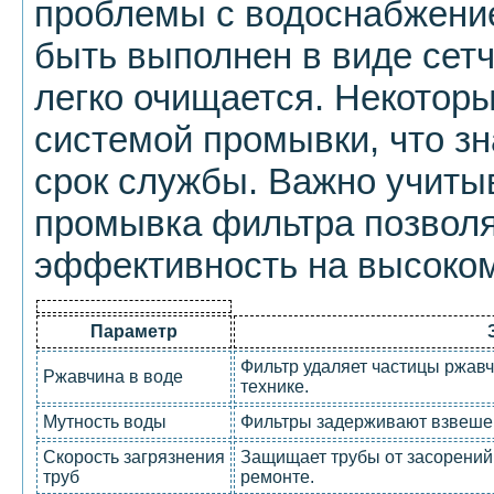
проблемы с водоснабжение
быть выполнен в виде сетч
легко очищается. Некотор
системой промывки, что зн
срок службы. Важно учитыв
промывка фильтра позволя
эффективность на высоком
Параметр
Фильтр удаляет частицы ржавч
Ржавчина в воде
технике.
Мутность воды
Фильтры задерживают взвешен
Скорость загрязнения
Защищает трубы от засорений
труб
ремонте.