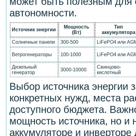
может быть полезным для
автономности.
Мощность
Тип
Источник энергии
(Вт)
аккумулятора
Солнечные панели
300-500
LiFePO4 или AG
Ветрогенераторы
100-1000
LiFePO4 или AG
Дизельный
Свинцово-
3000-10000
генератор
кислотный
Выбор источника энергии з
конкретных нужд, места р
доступного бюджета. Важно
мощность источника, но и 
аккумуляторе и инверторе