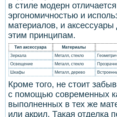
в стиле модерн отличаетс
эргономичностью и испол
материалов, и аксессуары
этим принципам.
Тип аксессуара
Материалы
Зеркала
Металл, стекло
Геометри
Освещение
Металл, стекло
Прозрачн
Шкафы
Металл, дерево
Встроенны
Кроме того, не стоит забы
с помощью современных ка
выполненных в тех же мате
или акрил. Такая отделка п