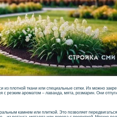
и из плотной ткани или специальные сетки. Их можно закре
я с резким ароматом – лаванда, мята, розмарин. Они отпу
ральным камнем или плиткой. Это позволяет передвигаться
е – из ротанга, металла или дерева с пропиткой. Мягкие п