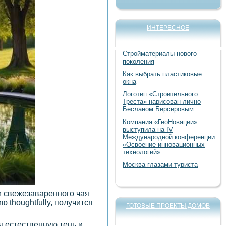
ИНТЕРЕСНОЕ
Стройматериалы нового
поколения
Как выбрать пластиковые
окна
Логотип «Строительного
Треста» нарисован лично
Бесланом Берсировым
Компания «ГеоНовации»
выступила на IV
Международной конференции
«Освоение инновационных
технологий»
Москва глазами туриста
ом свежезаваренного чая
 thoughtfully, получится
ГОТОВЫЕ ПРОЕКТЫ ДОМОВ
я естественную тень и