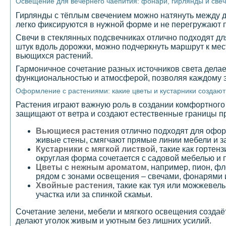
Освещение для вечернего чаепития: фонари, гирлянды и све
Гирлянды с тёплым свечением можно натянуть между д
легко фиксируются в нужной форме и не перегружают п
Свечи в стеклянных подсвечниках отлично подходят дл
штук вдоль дорожки, можно подчеркнуть маршрут к мес
вьющихся растений.
Гармоничное сочетание разных источников света дела
функциональностью и атмосферой, позволяя каждому э
Оформление с растениями: какие цветы и кустарники создаю
Растения играют важную роль в создании комфортного у
защищают от ветра и создают естественные границы п
Вьющиеся растения
отлично подходят для офор
живые стены, смягчают прямые линии мебели и з
Кустарники с мягкой листвой
, такие как горте
округлая форма сочетается с садовой мебелью и 
Цветы с нежным ароматом
, например, пион, ф
рядом с зонами освещения – свечами, фонарями 
Хвойные растения
, такие как туя или можжеве
участка или за спинкой скамьи.
Сочетание зелени, мебели и мягкого освещения создаё
делают уголок живым и уютным без лишних усилий.