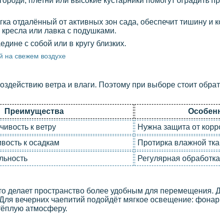
ороди, плетни или высокие кустарники помогут оградить пр
гка отдалённый от активных зон сада, обеспечит тишину и к
 кресла или лавка с подушками.
дине с собой или в кругу близких.
й на свежем воздухе
здействию ветра и влаги. Поэтому при выборе стоит обра
Преимущества
Особенн
чивость к ветру
Нужна защита от корр
ивость к осадкам
Протирка влажной тк
льность
Регулярная обработк
то делает пространство более удобным для перемещения. 
 Для вечерних чаепитий подойдёт мягкое освещение: фонар
тёплую атмосферу.