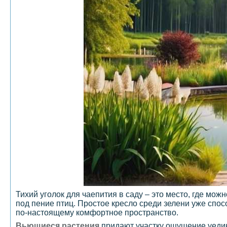
Тихий уголок для чаепития в саду – это место, где мо
под пение птиц. Простое кресло среди зелени уже спос
по-настоящему комфортное пространство.
Вьющиеся растения
придают участку ощущение уединё