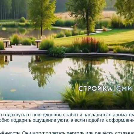
жно отдохнуть от повседневных забот и насладиться аромат
обно подарить ощущение уюта, а если подойти к оформлению
нности. Они могут оплетать перголу или решётку, создава