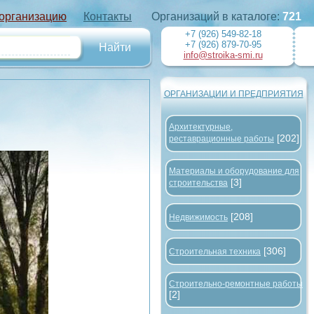
 организацию
Контакты
Организаций в каталоге:
721
+7 (926) 549-82-18
+7 (926) 879-70-95
info@stroika-smi.ru
ОРГАНИЗАЦИИ И ПРЕДПРИЯТИЯ
Архитектурные,
[202]
реставрационные работы
Материалы и оборудование для
[3]
строительства
[208]
Недвижимость
[306]
Строительная техника
Строительно-ремонтные работы
[2]