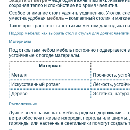
Защита от ветра
– ещё один важный аспект. Живые изг
сохраняя тепло и спокойствие во время чаепития.
Особое внимание стоит уделить уединению. Уголок, сле
уместна удобная
мебель
– компактный столик и мягкие
Такое пространство станет тихим местом для отдыха нае
Подбор мебели: как выбрать стол и стулья для долгих чаепити
Материалы
Под открытым небом мебель постоянно подвергается во
устойчивые к погоде материалы.
Материал
Металл
Прочность, устой
Искусственный ротанг
Лёгкость, устойч
Дерево
Эстетика, натура
Расположение
Лучше всего размещать мебель рядом с дорожками – э
ветра обеспечат живые изгороди, перголы или ширмы.
гирлянды или настенные светильники помогут создать 