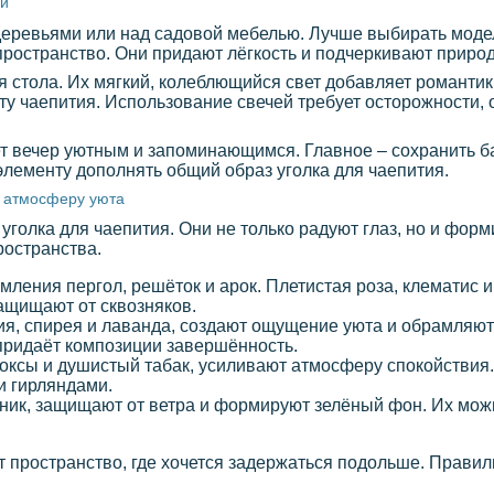
чи
еревьями или над садовой мебелью. Лучше выбирать модел
ространство. Они придают лёгкость и подчеркивают природ
я стола. Их мягкий, колеблющийся свет добавляет романтик
ту чаепития. Использование свечей требует осторожности, 
ет вечер уютным и запоминающимся. Главное – сохранить 
лементу дополнять общий образ уголка для чаепития.
т атмосферу уюта
голка для чаепития. Они не только радуют глаз, но и фор
ространства.
мления пергол, решёток и арок. Плетистая роза, клематис
ащищают от сквозняков.
нзия, спирея и лаванда, создают ощущение уюта и обрамляют
придаёт композиции завершённость.
локсы и душистый табак, усиливают атмосферу спокойствия
и гирляндами.
льник, защищают от ветра и формируют зелёный фон. Их мо
т пространство, где хочется задержаться подольше. Прави