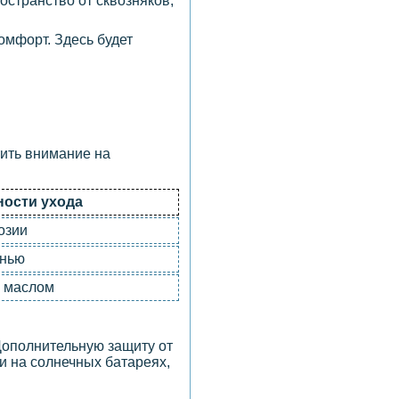
остранство от сквозняков,
омфорт. Здесь будет
тить внимание на
ости ухода
озии
анью
а маслом
Дополнительную защиту от
и на солнечных батареях,