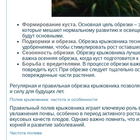
Формирование куста.
Основная цель обрезки – 
которые мешают нормальному развитию и освещен
будут основными.
Подкормки и обрезка.
Обрезка крыжовника тесно
удобрениями, чтобы стимулировать рост оставших
Сезонность обрезки.
Обрезку крыжовника лучше 
важна осенняя обрезка, когда куст подготовится 
Борьба с вредителями.
В процессе обрезки важн
повредить куст. При обрезке следует тщательно о
поврежденные части растения.
Регулярная и правильная обрезка крыжовника позволяе
и силу для будущих лет.
Полив крыжовника: частота и особенности
Правильный полив крыжовника играет ключевую роль в
увлажнения почвы, особенно в период активного роста
вкусовых качеств плодов. Однако важно помнить, что 
корней и развитие заболеваний.
Частота полива