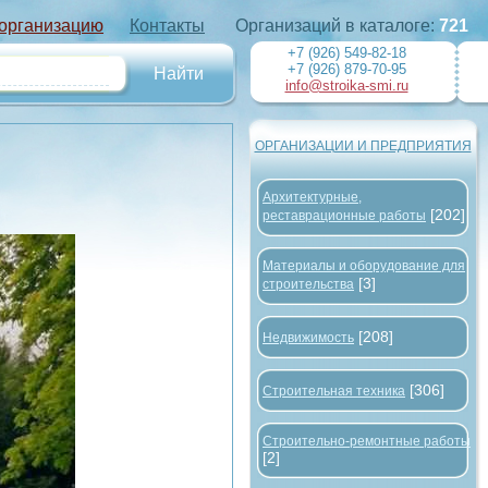
 организацию
Контакты
Организаций в каталоге:
721
+7 (926) 549-82-18
+7 (926) 879-70-95
info@stroika-smi.ru
ОРГАНИЗАЦИИ И ПРЕДПРИЯТИЯ
Архитектурные,
[202]
реставрационные работы
Материалы и оборудование для
[3]
строительства
[208]
Недвижимость
[306]
Строительная техника
Строительно-ремонтные работы
[2]