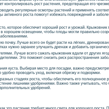
ает контролировать рост растения, предотвращая его чрезм
оводить регулярные осмотры растений и применять соотв
 активного роста помогут избежать повреждений и заболе
то, которое обеспечит хороший рост и урожай. Крыжовник
 в хорошем освещении, чтобы плоды могли правильно созре
 заболеваниями.
ю почву. Лучше всего он будет расти на лёгких, дренирова
тках нужно заранее улучшить дренаж и добавить органичес
елями. Лучше всего сажать крыжовник вдали от других яго
дителями. Это поможет снизить риск распространения забо
ия куста. Выбирая место для посадки, важно предусмотрет
о удобно проводить уход, включая обрезку и подкормки.
разных стадиях роста, чтобы обеспечить его полноценное 
тение лишними удобрениями. Важно также учитывать, что 
 дополнительных удобрений.
ак это растение требует много света для хорошего роста. 