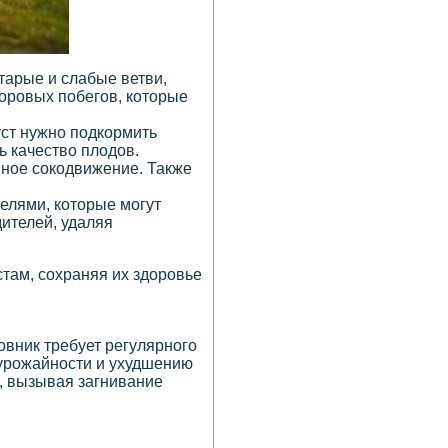
тарые и слабые ветви,
оровых побегов, которые
уст нужно подкормить
ь качество плодов.
вное сокодвижение. Также
телями, которые могут
дителей, удаляя
стам, сохраняя их здоровье
вник требует регулярного
 урожайности и ухудшению
и, вызывая загнивание