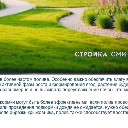
 более частом поливе. Особенно важно обеспечить влагу 
я активной фазы роста и формирования ягод, растение буд
ла равномерно и не вызывала переувлажнение почвы, что м
одкормки могут быть более эффективными, если полив прово
й или проведения подкормки дождя не ожидается, нужно об
сле обрезки крыжовника, полив также способствует восста