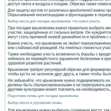
доступ света и воздуха к плодам. Обрезка также помог
Для защиты кустов от различных
вредителей
важно пр
Опрыскивания инсектицидами и фунгицидами в периоды
Выбор места для посадки крыжовника: что нужно учесть
При посадке крыжовника важно правильно выбрать мес
участки, защищённые от сильных ветров. Он нуждается
могут стать причиной низкой урожайности и проблем с
Важно учесть, что крыжовник не любит переувлажнённу
или слабокислой реакцией. На тяжёлых глинистых учас
Также необходимо учесть возможность борьбы с вредит
избежать их перекрёстного заражения болезнями и вре
здоровое развитие растений.
Крыжовник требует регулярной обрезки для формирован
чтобы кусты не затеняли друг друга, а также чтобы был
Не забывайте, что крыжовник нужно подкармливать на 
должны быть сбалансированными и не перегружать рас
другими культурами может повлиять на необходимость
Подготовка почвы для посадки крыжовника
Выбор места и улучшение почвы
Для крыжовника нужно выбирать солнечное место, так к