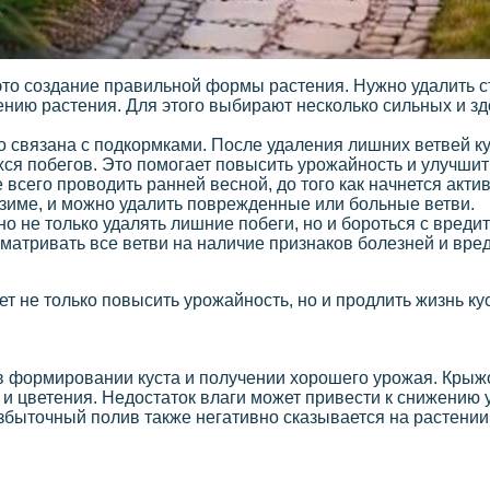
это создание правильной формы растения. Нужно удалить с
ию растения. Для этого выбирают несколько сильных и зд
 связана с подкормками. После удаления лишних ветвей к
ся побегов. Это помогает повысить урожайность и улучшит
всего проводить ранней весной, до того как начнется акти
к зиме, и можно удалить поврежденные или больные ветви.
о не только удалять лишние побеги, но и бороться с вреди
сматривать все ветви на наличие признаков болезней и вре
т не только повысить урожайность, но и продлить жизнь ку
 формировании куста и получении хорошего урожая. Крыжо
 и цветения. Недостаток влаги может привести к снижению
избыточный полив также негативно сказывается на растени