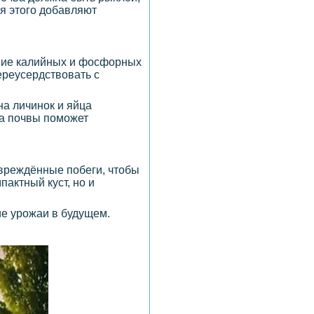
ля этого добавляют
ение калийных и фосфорных
ереусердствовать с
на личинок и яйца
ка почвы поможет
овреждённые побеги, чтобы
актный куст, но и
ие урожаи в будущем.