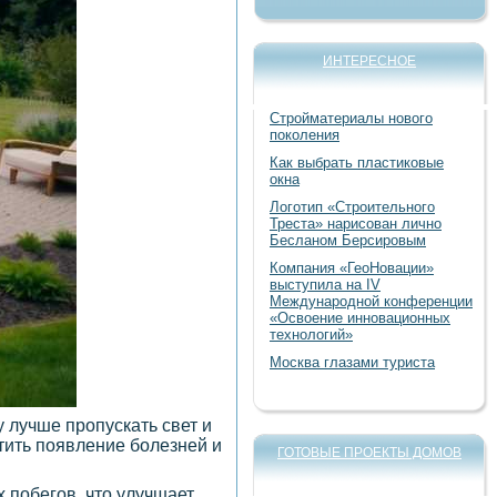
ИНТЕРЕСНОЕ
Стройматериалы нового
поколения
Как выбрать пластиковые
окна
Логотип «Строительного
Треста» нарисован лично
Бесланом Берсировым
Компания «ГеоНовации»
выступила на IV
Международной конференции
«Освоение инновационных
технологий»
Москва глазами туриста
 лучше пропускать свет и
тить появление болезней и
ГОТОВЫЕ ПРОЕКТЫ ДОМОВ
побегов, что улучшает