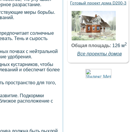
Готовый проект дома D200-3
ерное разрастание.
етствующие меры борьбы.
ваний.
 предпочитает солнечные
вать. Тень и сырость
2
Общая площадь
: 126 м
нных почвах с нейтральной
Все проекты домов
кие удобрения.
дных кустарников, чтобы
леваний и обеспечит более
ь пространство для того,
развитие. Подкормки
близкое расположение с
Почва должна быть рыхлой,