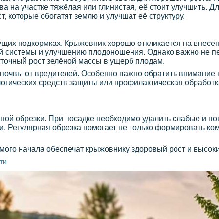
а на участке тяжёлая или глинистая, её стоит улучшить. Д
т, которые обогатят землю и улучшат её структуру.
дущих подкормках. Крыжовник хорошо откликается на внес
й системы и улучшению плодоношения. Однако важно не п
точный рост зелёной массы в ущерб плодам.
почвы от вредителей. Особенно важно обратить внимание 
ологических средств защиты или профилактическая обработ
ной обрезки. При посадке необходимо удалить слабые и п
. Регулярная обрезка помогает не только формировать комп
амого начала обеспечат крыжовнику здоровый рост и высок
ти