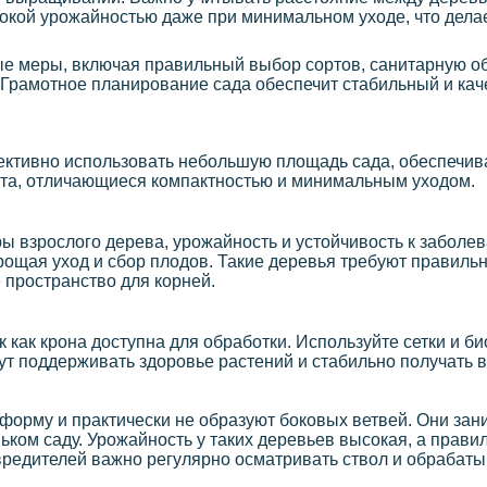
окой урожайностью даже при минимальном уходе, что дела
ые меры, включая правильный выбор сортов, санитарную об
. Грамотное планирование сада обеспечит стабильный и ка
ктивно использовать небольшую площадь сада, обеспечив
та, отличающиеся компактностью и минимальным уходом.
 взрослого дерева, урожайность и устойчивость к заболе
ощая уход и сбор плодов. Такие деревья требуют правильн
 пространство для корней.
 как крона доступна для обработки. Используйте сетки и б
ут поддерживать здоровье растений и стабильно получать 
форму и практически не образуют боковых ветвей. Они зан
ком саду. Урожайность у таких деревьев высокая, а прави
редителей важно регулярно осматривать ствол и обрабат