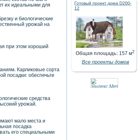
Готовый проект дома D200-
ет их идеальными для
12
резку и биологические
чественный урожай на
ая при этом хороший
2
Общая площадь
: 157 м
Все проекты домов
ваниям. Карликовые сорта
ой посадки: обеспечьте
иологические средства
высокий урожай.
имают мало места и
льная посадка
ывать его специальными