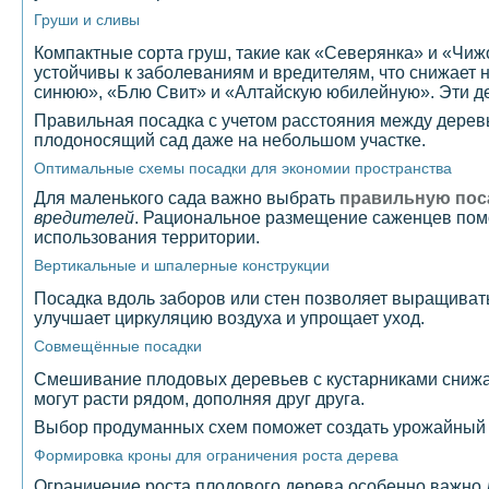
Груши и сливы
Компактные сорта груш, такие как «Северянка» и «Чи
устойчивы к заболеваниям и вредителям, что снижает 
синюю», «Блю Свит» и «Алтайскую юбилейную». Эти де
Правильная посадка с учетом расстояния между дерев
плодоносящий сад даже на небольшом участке.
Оптимальные схемы посадки для экономии пространства
Для маленького сада важно выбрать
правильную пос
вредителей
. Рациональное размещение саженцев помо
использования территории.
Вертикальные и шпалерные конструкции
Посадка вдоль заборов или стен позволяет выращива
улучшает циркуляцию воздуха и упрощает уход.
Совмещённые посадки
Смешивание плодовых деревьев с кустарниками снижае
могут расти рядом, дополняя друг друга.
Выбор продуманных схем поможет создать урожайный 
Формировка кроны для ограничения роста дерева
Ограничение роста плодового дерева особенно важно д