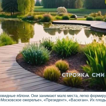
новидные яблони. Они занимают мало места, легко формиру
Московское ожерелье», «Президент», «Васюган». Их плоды