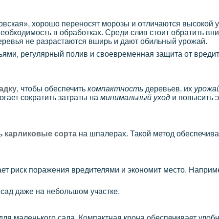
жовская», хорошо переносят морозы и отличаются высокой 
необходимость в обработках. Среди слив стоит обратить в
ревья не разрастаются вширь и дают обильный урожай.
ьями, регулярный полив и своевременная защита от вредит
адку
, чтобы обеспечить
компактность
деревьев, их
урожа
гает сократить затраты на
минимальный уход
и повысить 
ть
карликовые сорта
на шпалерах. Такой метод обеспечив
т риск поражения вредителями и экономит место. Наприм
сад даже на небольшом участке.
ля маленького сада. Компактная крона обеспечивает удобн