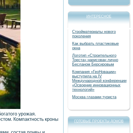
ИНТЕРЕСНОЕ
Стройматериалы нового
поколения
Как выбрать пластиковые
окна
Логотип «Строительного
Треста» нарисован лично
Бесланом Берсировым
Компания «ГеоНовации»
выступила на IV
Международной конференции
«Освоение инновационных
технологий»
Москва глазами туриста
богатого урожая.
стом. Компактность кроны
ГОТОВЫЕ ПРОЕКТЫ ДОМОВ
ями, состав почвы и