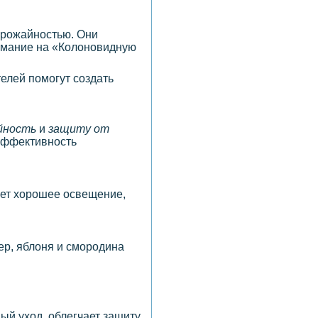
урожайностью. Они
нимание на «Колоновидную
елей помогут создать
йность
и
защиту от
эффективность
ает хорошее освещение,
ер, яблоня и смородина
ый уход, облегчает защиту