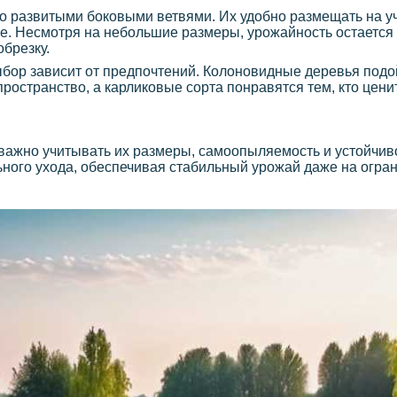
 развитыми боковыми ветвями. Их удобно размещать на уч
гче. Несмотря на небольшие размеры, урожайность остается
брезку.
бор зависит от предпочтений. Колоновидные деревья подой
остранство, а карликовые сорта понравятся тем, кто ценит
важно учитывать их размеры, самоопыляемость и устойчиво
ного ухода, обеспечивая стабильный урожай даже на огра