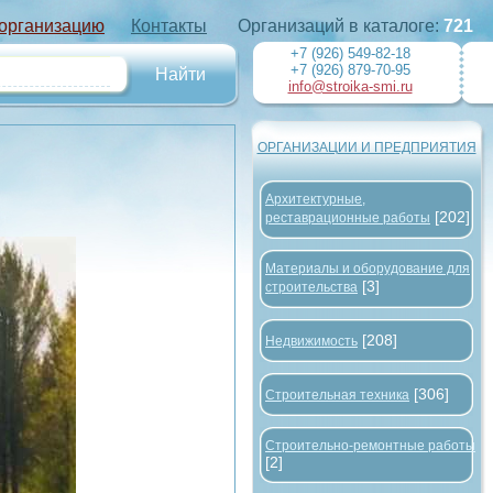
 организацию
Контакты
Организаций в каталоге:
721
+7 (926) 549-82-18
+7 (926) 879-70-95
info@stroika-smi.ru
ОРГАНИЗАЦИИ И ПРЕДПРИЯТИЯ
Архитектурные,
[202]
реставрационные работы
Материалы и оборудование для
[3]
строительства
[208]
Недвижимость
[306]
Строительная техника
Строительно-ремонтные работы
[2]