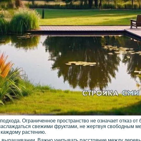
одхода. Ограниченное пространство не означает отказ от 
аслаждаться свежими фруктами, не жертвуя свободным ме
 каждому растению.
 выращивании. Важно учитывать расстояние между деревь