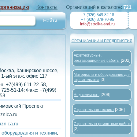
 организацию
Контакты
Организаций в каталоге:
721
+7 (926) 549-82-18
+7 (926) 879-70-95
info@stroika-smi.ru
ОРГАНИЗАЦИИ И ПРЕДПРИЯТИЯ
Архитектурные,
[202]
реставрационные работы
Москва, Каширское шоссе,
Материалы и оборудование для
 1-ый этаж, офис 117
[3]
строительства
: +7(499) 611-22-58,
 725-51-14; Факс: +7(499)
[208]
Недвижимость
-58
имовский Проспект
[306]
Строительная техника
znica.ru
znica.ru
Строительно-ремонтные работы
[2]
 оборудования и техники
,