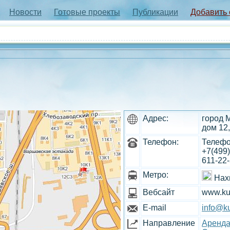
Новости
Готовые проекты
Публикации
Добавить
Адрес:
город 
дом 12,
Телефон:
Телефон
+7(499)
611-22
Метро:
Нах
Вебсайт
www.ku
E-mail
info@ku
Направление
Аренда