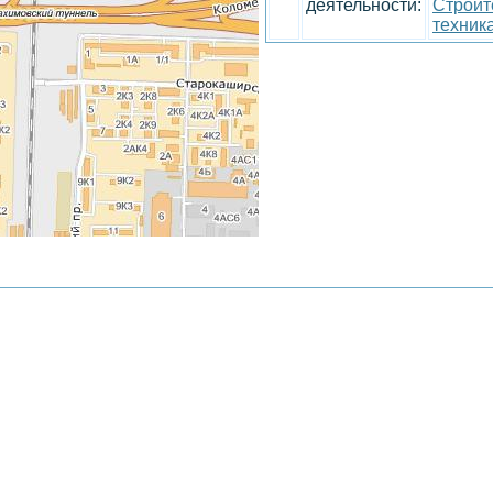
деятельности:
Строит
техник