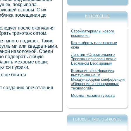
ушек, покрывала –
азующей основы. С их
облика помещения до
ИНТЕРЕСНОЕ
 следует после окончания
Стройматериалы нового
рать трикотаж оптом.
поколения
тся много подушек. Такие
Как выбрать пластиковые
круглыми или квадратными,
окна
заной наволочкой. Среди
Логотип «Строительного
о подобрать любую.
Треста» нарисован лично
бавить меховые вещи:
Бесланом Берсировым
аются пуфики.
Компания «ГеоНовации»
то не боится
выступила на IV
Международной конференции
«Освоение инновационных
ет созданию впечатления
технологий»
Москва глазами туриста
ГОТОВЫЕ ПРОЕКТЫ ДОМОВ