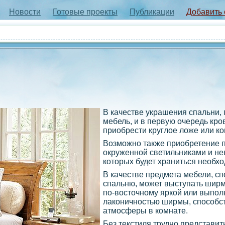
Новости
Готовые проекты
Публикации
Добавить
В качестве украшения спальни, 
мебель, и в первую очередь кро
приобрести круглое ложе или к
Возможно также приобретение п
окруженной светильниками и не
которых будет храниться необх
В качестве предмета мебели, сп
спальню, может выступать ширм
по-восточному яркой или выпол
лаконичностью ширмы, способс
атмосферы в комнате.
Без текстиля трудно представит