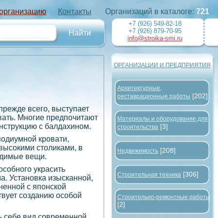
 организацию
Контакты
Организаций в каталоге:
721
+7 (926) 549-82-18
+7 (926) 879-70-95
info@stroika-smi.ru
ОРГАНИЗАЦИИ И ПРЕДПРИЯТИЯ
Архитектурные,
[202]
реставрационные работы
прежде всего, выступает
вать. Многие предпочитают
Материалы и оборудование для
онструкцию с балдахином.
[3]
строительства
одиумной кровати,
высокими столиками, в
[208]
Недвижимость
одимые вещи.
особного украсить
[306]
Строительная техника
а. Установка изысканной,
ненной с японской
твует созданию особой
Строительно-ремонтные работы
[2]
ь себе вид современной