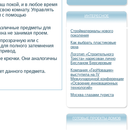
аш покой, и в любое время
 свою комнату. Управлять
и с помощью
ИНТЕРЕСНОЕ
различные предметы для
Стройматериалы нового
кна не занимая проем.
поколения
упрозрачную или с
Как выбрать пластиковые
 для полного затемнения
окна
привод.
Логотип «Строительного
ые крючки. Они аналогичны
Треста» нарисован лично
Бесланом Берсировым
Компания «ГеоНовации»
ет данного предмета.
выступила на IV
Международной конференции
«Освоение инновационных
технологий»
Москва глазами туриста
ГОТОВЫЕ ПРОЕКТЫ ДОМОВ