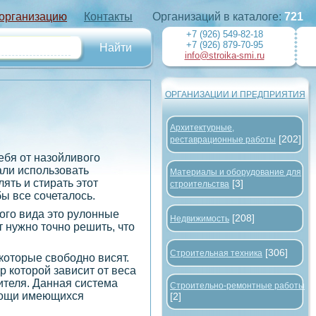
 организацию
Контакты
Организаций в каталоге:
721
+7 (926) 549-82-18
+7 (926) 879-70-95
info@stroika-smi.ru
ОРГАНИЗАЦИИ И ПРЕДПРИЯТИЯ
Архитектурные,
[202]
реставрационные работы
ебя от назойливого
али использовать
Материалы и оборудование для
ять и стирать этот
[3]
строительства
бы все сочеталось.
ого вида это рулонные
[208]
Недвижимость
т нужно точно решить, что
[306]
Строительная техника
оторые свободно висят.
 которой зависит от веса
ителя. Данная система
Строительно-ремонтные работы
омощи имеющихся
[2]