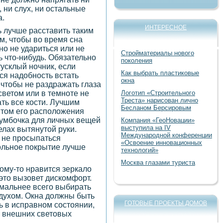
, ни слух, ни остальные
а.
ИНТЕРЕСНОЕ
 лучше расставить таким
м, чтобы во время сна
но не удариться или не
Стройматериалы нового
ь что-нибудь. Обязательно
поколения
тусклый ночник, если
Как выбрать пластиковые
ся надобность встать
окна
 чтобы не раздражать глаза
светом или в темноте не
Логотип «Строительного
Треста» нарисован лично
ть все кости. Лучшим
Бесланом Берсировым
том его расположения
тумбочка для личных вещей
Компания «ГеоНовации»
выступила на IV
елах вытянутой руки.
Международной конференции
 не просыпаться
«Освоение инновационных
польное покрытие лучше
технологий»
Москва глазами туриста
ому-то нравится зеркало
 это вызовет дискомфорт.
имальнее всего выбирать
здухом. Окна должны быть
ГОТОВЫЕ ПРОЕКТЫ ДОМОВ
ь в исправном состоянии,
е внешних световых