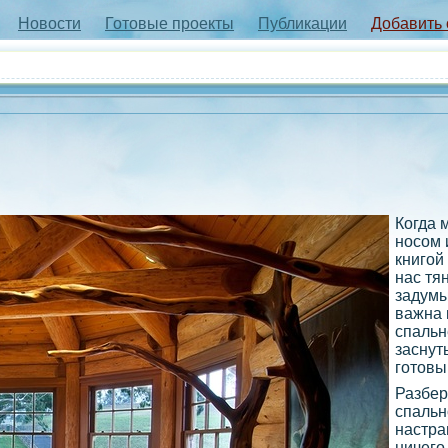
Новости
Готовые проекты
Публикации
Добавить
Когда 
носом 
книгой 
нас тя
задумы
важна 
спальн
заснут
готовы
Разбер
спальн
настра
ничего