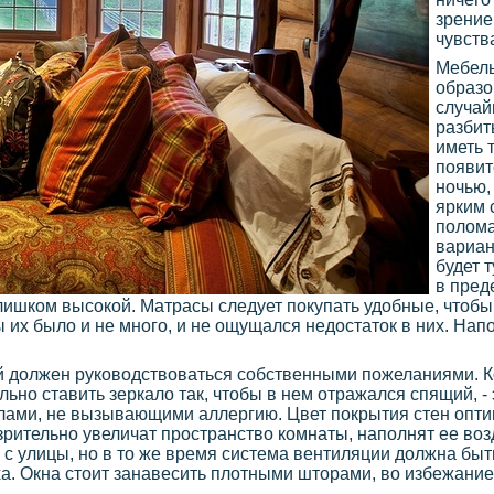
зрение
чувств
Мебель
образо
случай
разбит
иметь 
появит
ночью,
ярким 
полома
вариан
будет 
в пред
лишком высокой. Матрасы следует покупать удобные, чтобы
ы их было и не много, и не ощущался недостаток в них. На
дый должен руководствоваться собственными пожеланиями. К
льно ставить зеркало так, чтобы в нем отражался спящий, -
лами, не вызывающими аллергию. Цвет покрытия стен опт
зрительно увеличат пространство комнаты, наполнят ее во
 с улицы, но в то же время система вентиляции должна быт
ыха. Окна стоит занавесить плотными шторами, во избежани