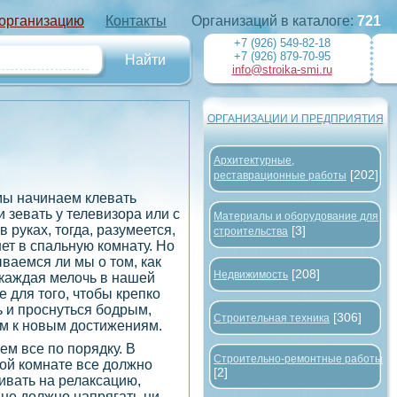
 организацию
Контакты
Организаций в каталоге:
721
+7 (926) 549-82-18
+7 (926) 879-70-95
info@stroika-smi.ru
ОРГАНИЗАЦИИ И ПРЕДПРИЯТИЯ
Архитектурные,
[202]
реставрационные работы
мы начинаем клевать
и зевать у телевизора или с
Материалы и оборудование для
в руках, тогда, разумеется,
[3]
строительства
нет в спальную комнату. Но
ваемся ли мы о том, как
[208]
Недвижимость
каждая мелочь в нашей
е для того, чтобы крепко
ь и проснуться бодрым,
[306]
Строительная техника
м к новым достижениям.
ем все по порядку. В
Строительно-ремонтные работы
ой комнате все должно
[2]
ивать на релаксацию,
 не должно напрягать ни