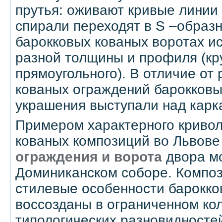
прутья: оживают кривые линии
спирали переходят в S –образ
барокковых кованых воротах и
разной толщины и профиля (кру
прямоугольного). В отличие от
кованых ограждений барокков
украшения выступали над карк
Примером характерного кривол
кованых композиций во Львове
ограждения
и ворота
двора м
Доминиканском соборе. Компо
стилевые особенности барокко
воссозданы в ограниченном ко
типологических разновидностей