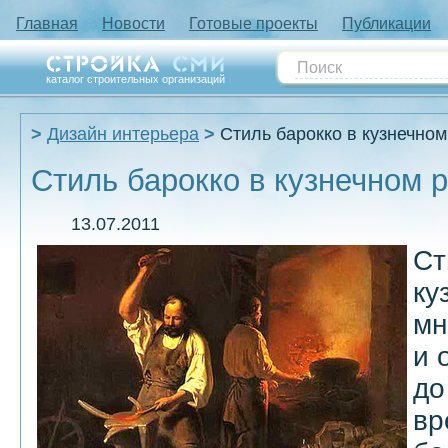
Главная
Новости
Готовые проекты
Публикации
каталог строительных организаций
Дизайн интерьера
Стиль барокко в кузнечно
Стиль барокко в кузнечном 
13.07.2011
Ст
ку
мн
и 
до
вр