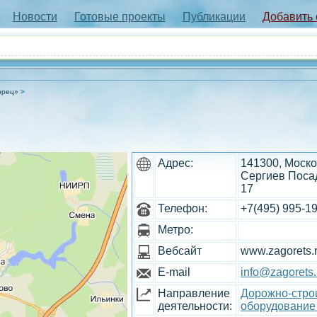
Новости
Готовые проекты
Публикации
Добавить
орец»
Адрес:
141300, Моско
Сергиев Посад
17
Телефон:
+7(495) 995-1
Метро:
Вебсайт
www.zagorets.
E-mail
info@zagorets.
Направление
Дорожно-строи
деятельности:
оборудование