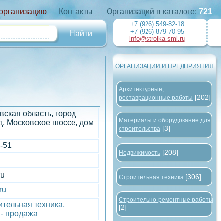
 организацию
Контакты
Организаций в каталоге:
721
+7 (926) 549-82-18
+7 (926) 879-70-95
info@stroika-smi.ru
ОРГАНИЗАЦИИ И ПРЕДПРИЯТИЯ
Архитектурные,
[202]
реставрационные работы
вская область, город
Материалы и оборудование для
, Московское шоссе, дом
[3]
строительства
9-51
[208]
Недвижимость
ru
[306]
Строительная техника
ru
Строительно-ремонтные работы
тельная техника,
[2]
 - продажа