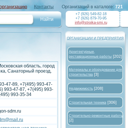
 организацию
Контакты
Организаций в каталоге:
721
+7 (926) 549-82-18
+7 (926) 879-70-95
info@stroika-smi.ru
ОРГАНИЗАЦИИ И ПРЕДПРИЯТИЯ
Архитектурные,
[202]
реставрационные работы
Московская область, город
Материалы и оборудование для
ка, Санаторный проезд,
[3]
строительства
93-47-89, +7(495) 993-47-
[208]
Недвижимость
5) 993-47-87, +7(495) 993-
(495) 993-35-34
[306]
Строительная техника
gon-sdm.ru
Строительно-ремонтные работы
sdm@mail.ru
[2]