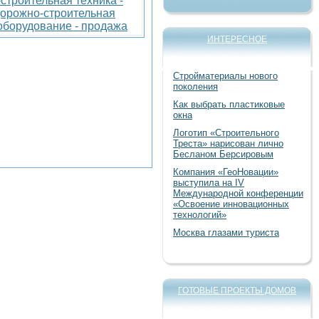
строительная техника -
орожно-строительная
 оборудование - продажа
ИНТЕРЕСНОЕ
Стройматериалы нового
поколения
Как выбрать пластиковые
окна
Логотип «Строительного
Треста» нарисован лично
Бесланом Берсировым
Компания «ГеоНовации»
выступила на IV
Международной конференции
«Освоение инновационных
технологий»
Москва глазами туриста
ГОТОВЫЕ ПРОЕКТЫ ДОМОВ