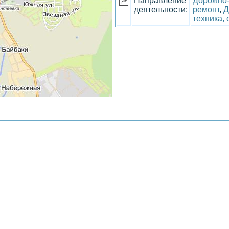
Направление
Дорожно-
деятельности:
ремонт
,
Д
техника,