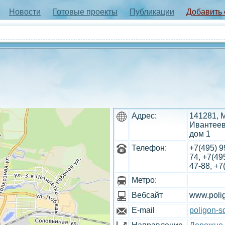
Новости
Готовые проекты
Публикации
Добавить
Адрес:
141281, 
Ивантеев
дом 1
Телефон:
+7(495) 9
74, +7(49
47-88, +7
Метро:
Вебсайт
www.poli
E-mail
poligon-