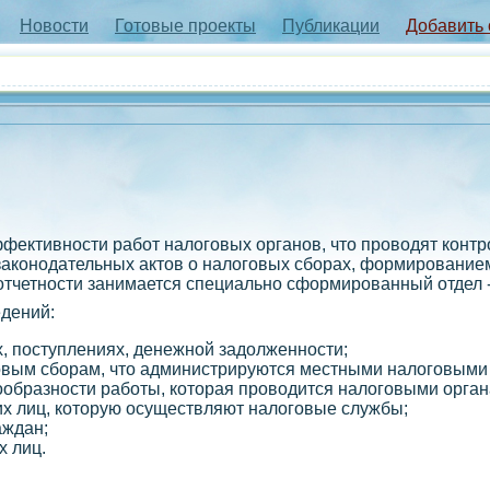
Новости
Готовые проекты
Публикации
Добавить
ктивности работ налоговых органов, что проводят контро
аконодательных актов о налоговых сборах, формированием
 отчетности занимается специально сформированный отдел 
едений:
, поступлениях, денежной задолженности;
совым сборам, что администрируются местными налоговыми
ообразности работы, которая проводится налоговыми орган
х лиц, которую осуществляют налоговые службы;
аждан;
х лиц.