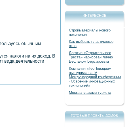
ИНТЕРЕСНОЕ
Стройматериалы нового
поколения
Как выбрать пластиковые
 пользуясь обычным
окна
Логотип «Строительного
тся налоги на их доход. В
Треста» нарисован лично
от вида деятельности
Бесланом Берсировым
Компания «ГеоНовации»
выступила на IV
Международной конференции
«Освоение инновационных
технологий»
Москва глазами туриста
ГОТОВЫЕ ПРОЕКТЫ ДОМОВ