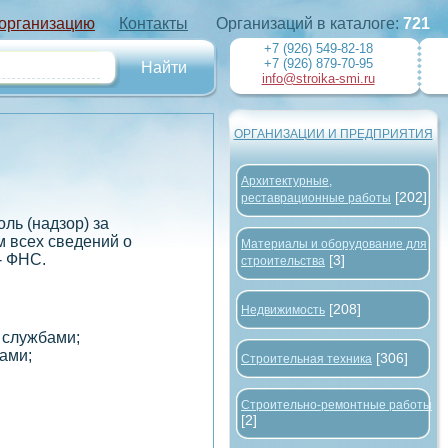
 организацию
Контакты
Организаций в каталоге:
721
+7 (926) 549-82-18
+7 (926) 879-70-95
info@stroika-smi.ru
ОРГАНИЗАЦИИ И ПРЕДПРИЯТИЯ
Архитектурные,
[202]
реставрационные работы
ль (надзор) за
 всех сведений о
Материалы и оборудование для
- ФНС.
[3]
строительства
[208]
Недвижимость
 службами;
ами;
[306]
Строительная техника
Строительно-ремонтные работы
[2]