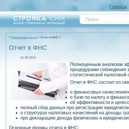
Главная
каталог строительных организаций
Различные услуги
Отчет в ФНС
Отчет в ФНС
21.05.2013
Полноценным анализом эффе
процедурами соблюдения з
статистической налоговой
Отчет в ФНС состоит из св
о финансовых начислениях
о базе по налогу и финан
об эффективности и целес
полный сбор данных про регистрацию юридически
о структурах налоговых начислений на доходы гр
про декларацию дохода физических и юридически
Основные формы отчета в ФНС: