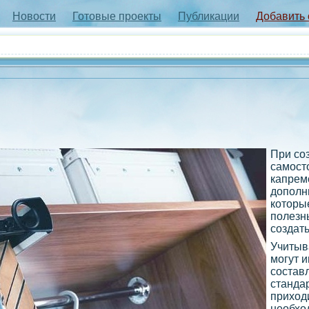
Новости
Готовые проекты
Публикации
Добавить
При со
самост
капрем
дополн
которы
полезн
создат
Учитыв
могут 
состав
станда
приходи
необхо