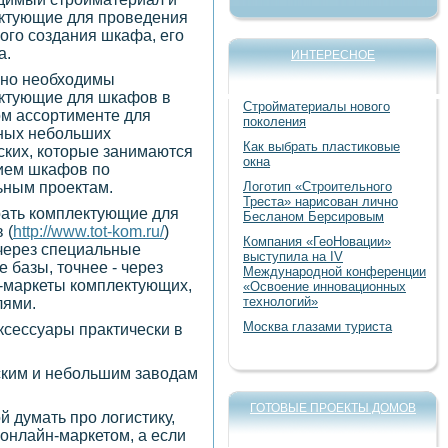
ктующие для проведения
ого создания шкафа, его
а.
ИНТЕРЕСНОЕ
но необходимы
ктующие для шкафов в
Стройматериалы нового
м ассортименте для
поколения
ных небольших
Как выбрать пластиковые
ских, которые занимаются
окна
ием шкафов по
ьным проектам.
Логотип «Строительного
Треста» нарисован лично
ать комплектующие для
Бесланом Берсировым
 (
http://www.tot-kom.ru/
)
Компания «ГеоНовации»
через специальные
выступила на IV
 базы, точнее - через
Международной конференции
-маркеты комплектующих,
«Освоение инновационных
технологий»
лями.
Москва глазами туриста
ксессуары практически в
ским и небольшим заводам
ГОТОВЫЕ ПРОЕКТЫ ДОМОВ
й думать про логистику,
 онлайн-маркетом, а если