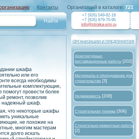
 организацию
Контакты
Организаций в каталоге:
721
+7 (926) 549-82-18
+7 (926) 879-70-95
info@stroika-smi.ru
ОРГАНИЗАЦИИ И ПРЕДПРИЯТИЯ
Архитектурные,
[202]
реставрационные работы
здании шкафа
оятельно или его
Материалы и оборудование для
онте всегда необходимы
[3]
строительства
ительные комплектующие,
е помогут провести более
[208]
Недвижимость
ый ремонт, позволив
ь надежный шкаф.
ая, что некоторые шкафы
[306]
Строительная техника
иметь уникальные
ляющие, не похожие на
Строительно-ремонтные работы
ртные, многим мастерам
[2]
тся долго искать
димый стройматериал и