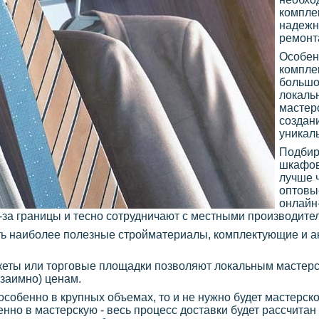
компле
надежн
ремонт
Особен
компле
большо
локаль
мастер
создан
уникал
Подбир
шкафов
лучше 
оптовые
онлайн
-за границы и тесно сотрудничают с местными производите
ть наиболее полезные стройматериалы, комплектующие и а
ркеты или торговые площадки позволяют локальным мастер
заимно) ценам.
особенно в крупных объемах, то и не нужно будет мастерско
но в мастерскую - весь процесс доставки будет рассчитан