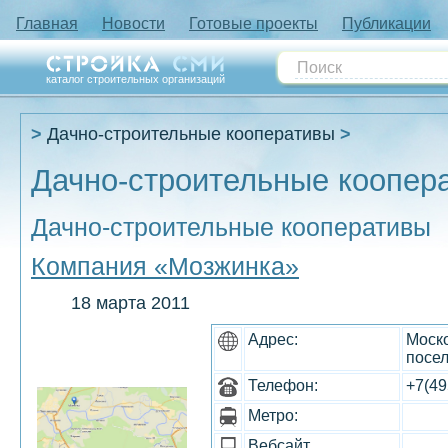
Главная
Новости
Готовые проекты
Публикации
каталог строительных организаций
Дачно-строительные кооперативы
Дачно-строительные коопер
Дачно-строительные кооперативы
Компания «Мозжинка»
18 марта 2011
Адрес:
Моско
посе
Телефон:
+7(49
Метро:
Вебсайт