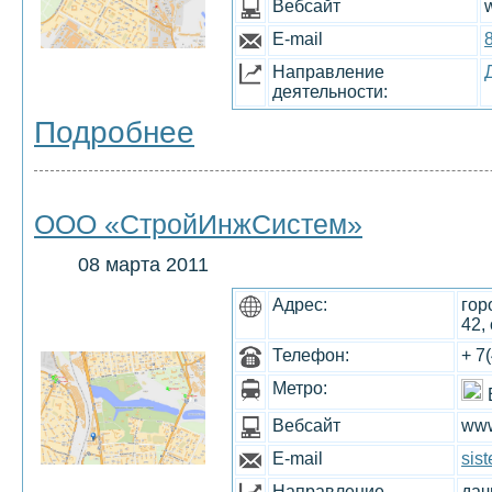
Вебсайт
E-mail
Направление
деятельности:
Подробнее
ООО «СтройИнжСистем»
08 марта 2011
Адрес:
гор
42,
Телефон:
+ 7
Метро:
Вебсайт
www
E-mail
sis
Направление
дач