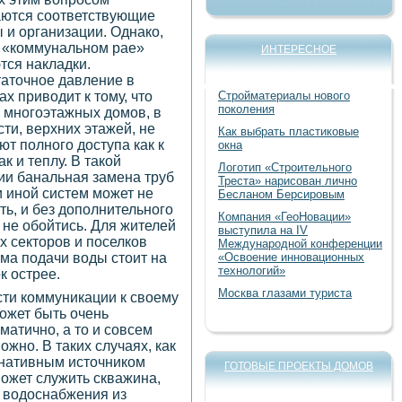
ются соответствующие
 и организации. Однако,
 «коммунальном рае»
ИНТЕРЕСНОЕ
тся накладки.
аточное давление в
ах приводит к тому, что
Стройматериалы нового
поколения
 многоэтажных домов, в
сти, верхних этажей, не
Как выбрать пластиковые
ют полного доступа как к
окна
ак и теплу. В такой
Логотип «Строительного
ии банальная замена труб
Треста» нарисован лично
и иной систем может не
Бесланом Берсировым
ть, и без дополнительного
Компания «ГеоНовации»
 не обойтись. Для жителей
выступила на IV
х секторов и поселков
Международной конференции
ма подачи воды стоит на
«Освоение инновационных
технологий»
к острее.
Москва глазами туриста
ти коммуникации к своему
ожет быть очень
матично, а то и совсем
ожно. В таких случаях, как
нативным источником
ГОТОВЫЕ ПРОЕКТЫ ДОМОВ
ожет служить скважина,
 водоснабжения из