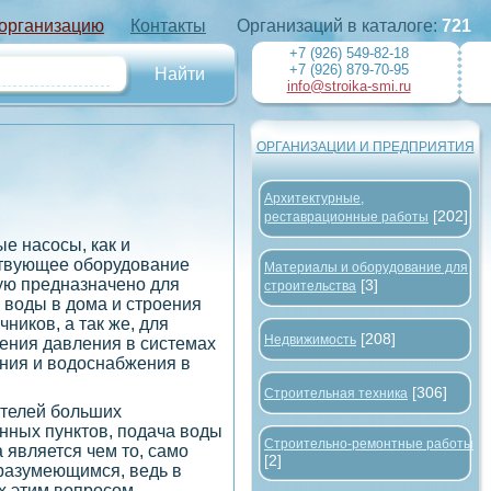
 организацию
Контакты
Организаций в каталоге:
721
+7 (926) 549-82-18
+7 (926) 879-70-95
info@stroika-smi.ru
ОРГАНИЗАЦИИ И ПРЕДПРИЯТИЯ
Архитектурные,
[202]
реставрационные работы
е насосы, как и
твующее оборудование
Материалы и оборудование для
ую предназначено для
[3]
строительства
 воды в дома и строения
чников, а так же, для
[208]
Недвижимость
ния давления в системах
ния и водоснабжения в
[306]
Строительная техника
телей больших
нных пунктов, подача воды
Строительно-ремонтные работы
а является чем то, само
[2]
разумеющимся, ведь в
х этим вопросом