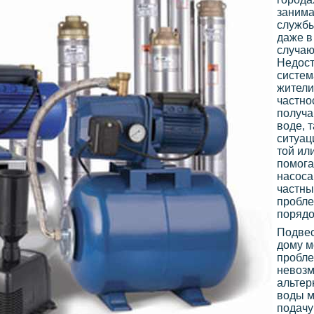
занима
службы
даже в
случаю
Недост
систем
жители
частно
получа
воде, т
ситуац
той ил
помога
насоса
частны
пробле
порядо
Подвес
дому м
пробле
невозм
альтер
воды м
подачу