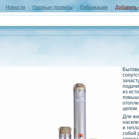
Новости
Готовые проекты
Публикации
Добавить
Бытовы
сопутс
зачаст
подачи
из исто
повыше
отопле
целом.
Для жи
населе
и тепл
собой 
города