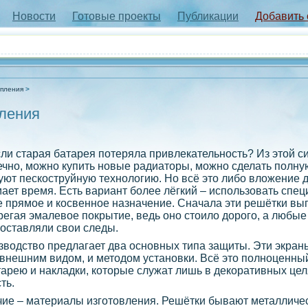
Новости
Готовые проекты
Публикации
Добавить
опления
пления
сли старая батарея потеряла привлекательность? Из этой с
ечно, можно купить новые радиаторы, можно сделать полну
уют пескоструйную технологию. Но всё это либо вложение д
ает время. Есть вариант более лёгкий – использовать спе
прямое и косвенное назначение. Сначала эти решётки вы
регая эмалевое покрытие, ведь оно стоило дорого, а любы
оставляли свои следы.
зводство предлагает два основных типа защиты. Эти экран
 внешним видом, и методом установки. Всё это полноценны
арею и накладки, которые служат лишь в декоративных цел
ть.
чие – материалы изготовления. Решётки бывают металличес