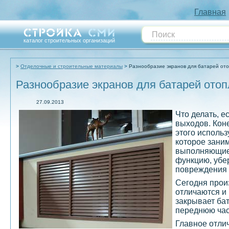
Главная
каталог строительных организаций
Отделочные и строительные материалы
Разнообразие экранов для батарей от
Разнообразие экранов для батарей ото
27.09.2013
Что делать, е
выходов. Кон
этого использ
которое заним
выполняющие 
функцию, убе
повреждения 
Сегодня прои
отличаются и
закрывает бат
переднюю час
Главное отли