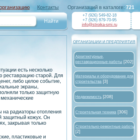
 организацию
Контакты
Организаций в каталоге:
721
+7 (926) 549-82-18
+7 (926) 879-70-95
info@stroika-smi.ru
ОРГАНИЗАЦИИ И ПРЕДПРИЯТИЯ
Архитектурные,
[202]
реставрационные работы
итуации есть несколько
ю реставрацию старой. Для
Материалы и оборудование для
енег, либо целое событие,
[3]
строительства
циальные экраны,
полняли только защитную
[208]
Недвижимость
е механические
ы на радиаторы отопления
[306]
Строительная техника
й защитный кожух. Он
ях, закрывая только
Строительно-ремонтные работы
[2]
кие, пластиковые и