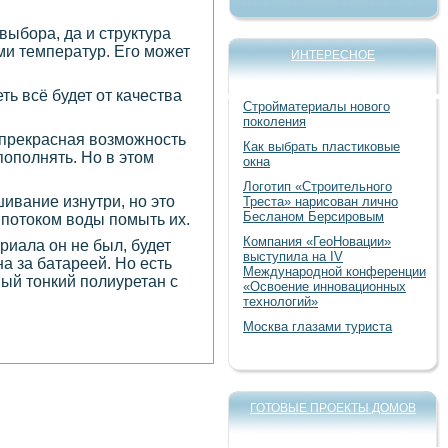
выбора, да и структура
ми температур. Его может
ИНТЕРЕСНОЕ
ь всё будет от качества
Стройматериалы нового
поколения
ь прекрасная возможность
Как выбрать пластиковые
пополнять. Но в этом
окна
Логотип «Строительного
ивание изнутри, но это
Треста» нарисован лично
Бесланом Берсировым
 потоком воды помыть их.
Компания «ГеоНовации»
риала он не был, будет
выступила на IV
а за батареей. Но есть
Международной конференции
ный тонкий полиуретан с
«Освоение инновационных
технологий»
Москва глазами туриста
ГОТОВЫЕ ПРОЕКТЫ ДОМОВ