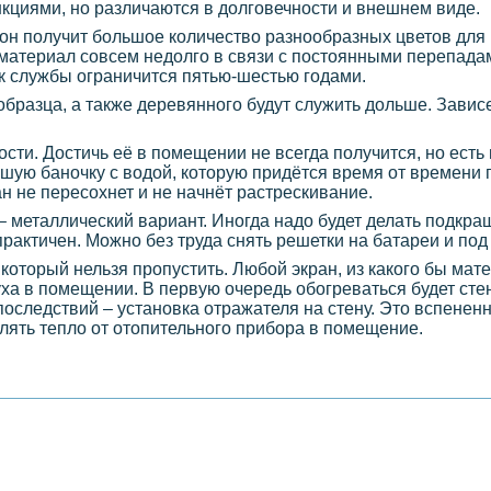
кциями, но различаются в долговечности и внешнем виде.
 он получит большое количество разнообразных цветов для 
 материал совсем недолго в связи с постоянными перепада
к службы ограничится пятью-шестью годами.
бразца, а также деревянного будут служить дольше. Зависет
сти. Достичь её в помещении не всегда получится, но ест
ьшую баночку с водой, которую придётся время от времени 
н не пересохнет и не начнёт растрескивание.
металлический вариант. Иногда надо будет делать подкраш
практичен. Можно без труда снять решетки на батареи и под
который нельзя пропустить. Любой экран, из какого бы мате
ха в помещении. В первую очередь обогреваться будет стен
последствий – установка отражателя на стену. Это вспенен
лять тепло от отопительного прибора в помещение.