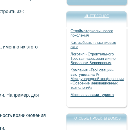
троить из-:
ИНТЕРЕСНОЕ
Стройматериалы нового
поколения
Как выбрать пластиковые
 именно их этого
окна
Логотип «Строительного
Треста» нарисован лично
Бесланом Берсировым
Компания «ГеоНовации»
выступила на IV
Международной конференции
«Освоение инновационных
технологий»
ми. Например, для
Москва глазами туриста
ность возникновения
ГОТОВЫЕ ПРОЕКТЫ ДОМОВ
ти.