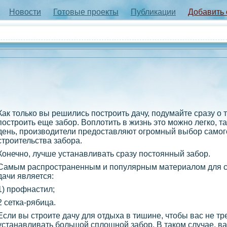
Новости
Готовые проекты
Публикации
Добавить
Как только вы решились построить дачу, подумайте сразу о 
построить еще забор. Воплотить в жизнь это можно легко, та
день, производители предоставляют огромный выбор самог
строительства забора.
Конечно, лучше устанавливать сразу постоянный забор.
Самым распространенным и популярным материалом для ст
дачи является:
1) профнастил;
2 сетка-рябица.
Если вы строите дачу для отдыха в тишине, чтобы вас не тр
устанавливать большой сплошной забор. В таком случае, ва