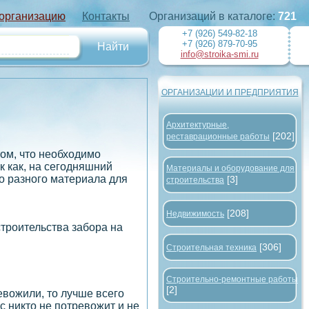
 организацию
Контакты
Организаций в каталоге:
721
+7 (926) 549-82-18
+7 (926) 879-70-95
info@stroika-smi.ru
ОРГАНИЗАЦИИ И ПРЕДПРИЯТИЯ
Архитектурные,
[202]
реставрационные работы
том, что необходимо
к как, на сегодняшний
Материалы и оборудование для
о разного материала для
[3]
строительства
[208]
Недвижимость
роительства забора на
[306]
Строительная техника
Строительно-ремонтные работы
[2]
евожили, то лучше всего
с никто не потревожит и не