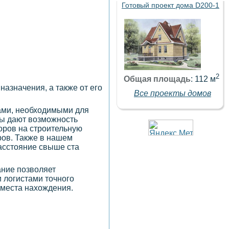
Готовый проект дома D200-1
2
Общая площадь
: 112 м
назначения, а также от его
Все проекты домов
ами, необходимыми для
ты дают возможность
воров на строительную
ров. Также в нашем
асстояние свыше ста
ание позволяет
 логистами точного
 места нахождения.