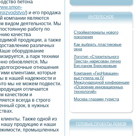
одство бетона
/www.smon-
proizvodstvo/
) и его продажа
ИНТЕРЕСНОЕ
й компании являются
м видом деятельности. Мы
постоянную работу по
Стройматериалы нового
нию качества
поколения
одимой продукции, а также
Как выбрать пластиковые
доставлению различных
окна
 Наше оборудование
изируется, а парк техники
Логотип «Строительного
Треста» нарисован лично
нно обновляется. Мы
Бесланом Берсировым
долгосрочные отношения
гими клиентами, которые
Компания «ГеоНовации»
ы в нашей надежности и
выступила на IV
Международной конференции
 что мы не можем подвести.
«Освоение инновационных
родукция отличается
технологий»
м качеством и
Москва глазами туриста
ляется всегда в строго
енный срок, в нужных
ствах.
клиенты. Также одной из
 нашу продукцию и наши
ГОТОВЫЕ ПРОЕКТЫ ДОМОВ
движимости, промышленных