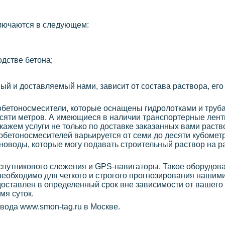
лючаются в следующем:
дстве бетона;
ый и доставляемый нами, зависит от состава раствора, его 
обетоносмесители, которые оснащены гидролотками и труб
есяти метров. А имеющиеся в наличии транспортерные лен
кажем услуги не только по доставке заказанных вами раст
тобетоносмесителей варьируется от семи до десяти кубомет
оводы, которые могу подавать строительный раствор на р
путникового слежения и GPS-навигаторы. Такое оборудов
необходимо для четкого и строгого прогнозирования нашими
 доставлен в определенный срок вне зависимости от вашего
мя суток.
вода www.smon-tag.ru в Москве.