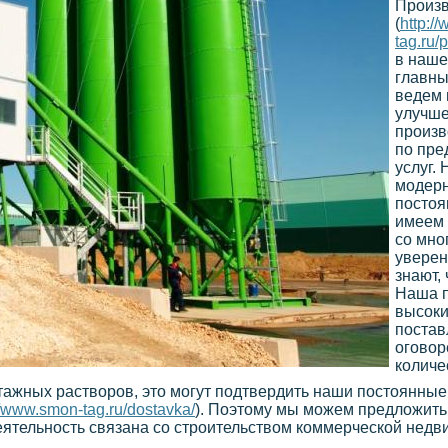
Произв
(
http:/
tag.ru/
в наше
главны
ведем 
улучше
произв
по пре
услуг.
модерн
постоя
имеем 
со мно
уверен
знают,
Наша п
высоки
постав
оговор
количе
жных растворов, это могут подтвердить наши постоянные 
//www.smon-tag.ru/dostavka/
). Поэтому мы можем предложить
деятельность связана со строительством коммерческой не