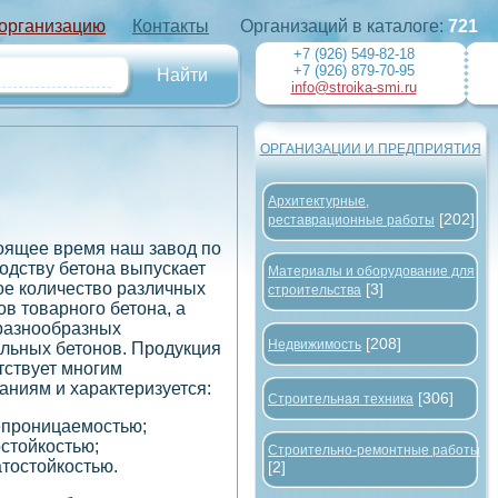
 организацию
Контакты
Организаций в каталоге:
721
+7 (926) 549-82-18
+7 (926) 879-70-95
info@stroika-smi.ru
ОРГАНИЗАЦИИ И ПРЕДПРИЯТИЯ
Архитектурные,
[202]
реставрационные работы
оящее время наш завод по
одству бетона выпускает
Материалы и оборудование для
е количество различных
[3]
строительства
ов товарного бетона, а
разнообразных
[208]
Недвижимость
льных бетонов. Продукция
тствует многим
аниям и характеризуется:
[306]
Строительная техника
проницаемостью;
стойкостью;
Строительно-ремонтные работы
тостойкостью.
[2]