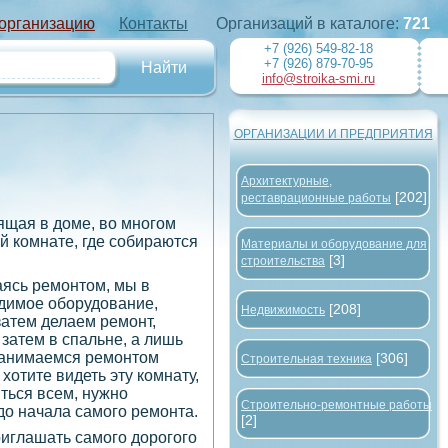
 организацию
Контакты
Организаций в каталоге:
721
+7 (926) 549-82-18
+7 (926) 879-70-95
info@stroika-smi.ru
ОРГАНИЗАЦИИ И ПРЕДПРИЯТИЯ
Архитектурные,
[202]
реставрационные работы
ящая в доме, во многом
й комнате, где собираются
Материалы и оборудование для
[3]
строительства
маясь ремонтом, мы в
димое оборудование,
[208]
Недвижимость
атем делаем ремонт,
 затем в спальне, а лишь
занимаемся ремонтом
[306]
Строительная техника
 хотите видеть эту комнату,
ться всем, нужно
Строительно-ремонтные работы
до начала самого ремонта.
[2]
риглашать самого дорогого