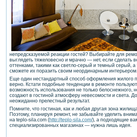
непредсказуемой реакции гостей? Выбирайте для ремон
выглядеть тяжеловесно и мрачно — нет, если сделать 
оттенками, такими как светло-серый и темный серый, а
сможете их поразить своим неординарным интерьером
Еще один нестандартный способ оформления жилого пр
верно. Кстати подобные тенденции в ремонте пользую
возможность использования не только белоснежного, но
создают в гостиной атмосферу невесомости и света. Д
неожиданно прелестный результат.
Помните, что гостиная, как и любая другая зона жили
Поэтому, планируя ремонт, не забывайте уделить вним
на teplo-sila.com (
http://teplo-sila.com/
), а подходящие ва
специализированных магазинах — нужна лишь идея.