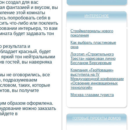
он создал для вас
ая фантазией и вкусом, вы
мление этой комнаты
ИНТЕРЕСНОЕ
есь попробовать себя в
ить что-либо или поклеить
ровании интерьера, то вам
Стройматериалы нового
омната будет задавать тон
поколения
Как выбрать пластиковые
 результата и
окна
бладает красный, будет
Логотип «Строительного
е яркий тон нейтральными
Треста» нарисован лично
ив гостей, вы наверняка
Бесланом Берсировым
Компания «ГеоНовации»
ы не оговорились, все
выступила на IV
Международной конференции
о, подразумеваем
«Освоение инновационных
словом, таких, которые
технологий»
нтов, вы получите
Москва глазами туриста
ющим образом оформлена.
рудование можно заказать
айдете в
ГОТОВЫЕ ПРОЕКТЫ ДОМОВ