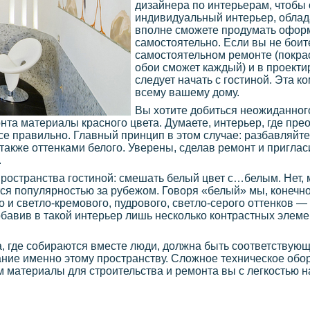
дизайнера по интерьерам, чтобы 
индивидуальный интерьер, облад
вполне сможете продумать офор
самостоятельно. Если вы не боит
самостоятельном ремонте (покрас
обои сможет каждый) и в проекти
следует начать с гостиной. Эта к
всему вашему дому.
Вы хотите добиться неожиданного
та материалы красного цвета. Думаете, интерьер, где прео
все правильно. Главный принцип в этом случае: разбавляйт
 также оттенками белого. Уверены, сделав ремонт и приглас
.
остранства гостиной: смешать белый цвет с…белым. Нет, м
тся популярностью за рубежом. Говоря «белый» мы, конечн
 и светло-кремового, пудрового, светло-серого оттенков — 
обавив в такой интерьер лишь несколько контрастных элеме
ща, где собираются вместе люди, должна быть соответству
ание именно этому пространству. Сложное техническое обо
м материалы для строительства и ремонта вы с легкостью н