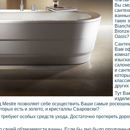
Вы смо
сантех
ванных
таких 
Bianchi
Bronze
Oasis?
Сантех
Вам оф
комнат
изыска
салоне
и сант
которы
классик
других
Тут Ва
издели
д Mestre позволяет себе осуществить Ваши самые роскошны
оторых есть и золото, и кристаллы Сваровски?
е требуют особых средств ухода. Достаточно протереть дор
своей обтекаемости ванны. Если бы дно было прозрачным