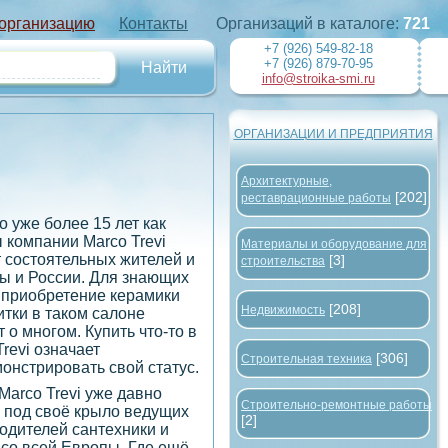
 организацию
Контакты
Организаций в каталоге:
721
+7 (926) 549-82-18
+7 (926) 879-70-95
info@stroika-smi.ru
ОРГАНИЗАЦИИ И ПРЕДПРИЯТИЯ
Архитектурные,
[202]
реставрационные работы
 уже более 15 лет как
 компании Marco Trevi
Материалы и оборудование для
 состоятельных жителей и
[3]
строительства
ы и России. Для знающих
 приобретение керамики
[208]
Недвижимость
итки в таком салоне
т о многом. Купить что-то в
Trevi означает
[306]
Строительная техника
онстрировать свой статус.
Marco Trevi уже давно
Строительно-ремонтные работы
 под своё крыло ведущих
[2]
одителей сантехники и
 со всей Европы. Где ещё