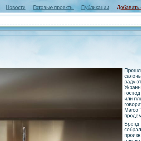
Новости
Готовые проекты
Публикации
Добавить
Прошло
салоны
радуют
Украин
господ
или пл
говори
Marco 
продем
Бренд 
собрал
произв
плитки