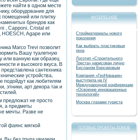
жете найти в одном месте
нику, оборудование для
 помещений или плитку
ИНТЕРЕСНОЕ
знаменитых брендов как
ni , Capponi, Cristal et
, HOESCH, Agape или
Стройматериалы нового
поколения
Как выбрать пластиковые
ника Marco Trevi позволит
окна
ормить Вашу туалетную
у или ванную как образец
Логотип «Строительного
Треста» нарисован лично
нности и высокого вкуса. В
Бесланом Берсировым
 представлена сантехника
ехнические устройства,
Компания «ГеоНовации»
выступила на IV
е подойдут как любителям
Международной конференции
и, этники, арт декора так и
«Освоение инновационных
 стилей.
технологий»
м предложат не просто
Москва глазами туриста
я, а предметы
е мечты. Разве не
огой фаянс мягкой
ГОТОВЫЕ ПРОЕКТЫ ДОМОВ
, Вы без труда увидели