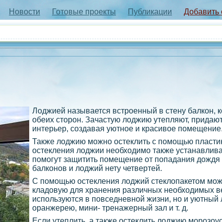
Новости
Готовые проекты
Публикации
Добавить
Лоджией называется встроенный в стену балкон, к
обеих сторон. Зачастую лоджию утепляют, придаю
интерьер, создавая уютное и красивое помещение
Также лоджию можно остеклить с помощью пласти
остекления лоджии необходимо также устанавлива
помогут защитить помещение от попадания дождя и
балконов и лоджий нету четвертей.
С помощью остекления лоджий стеклопакетом можн
кладовую для хранения различных необходимых в
используются в повседневной жизни, но и уютный 
оранжерею, мини- тренажерный зал и т. д.
Если утеплить, а также остеклить лоджию морозо