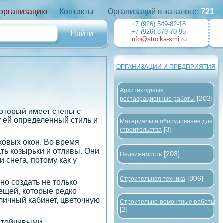
 организацию
Контакты
Организаций в каталоге:
721
+7 (926) 549-82-18
+7 (926) 879-70-95
info@stroika-smi.ru
ОРГАНИЗАЦИИ И ПРЕДПРИЯТИЯ
Архитектурные,
[202]
реставрационные работы
оторый имеет стены с
т ей определенный стиль и
Материалы и оборудование для
.
[3]
строительства
ковых окон. Во время
ть козырьки и отливы. Они
[208]
Недвижимость
 снега, потому как у
[306]
Строительная техника
о создать не только
ещей, которые редко
личный кабинет, цветочную
Строительно-ремонтные работы
[2]
устойчивыми