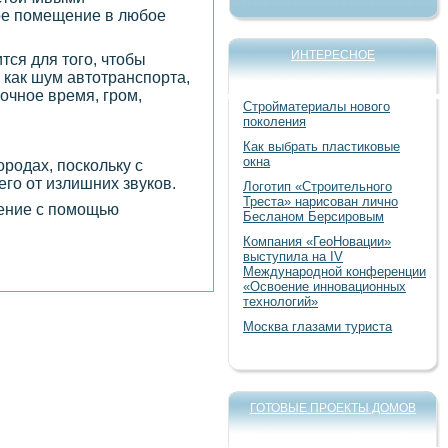
лое помещение в любое
ИНТЕРЕСНОЕ
ся для того, чтобы
 как шум автотранспорта,
очное время, гром,
Стройматериалы нового
поколения
Как выбрать пластиковые
окна
ородах, поскольку с
го от излишних звуков.
Логотип «Строительного
Треста» нарисован лично
ление с помощью
Бесланом Берсировым
Компания «ГеоНовации»
выступила на IV
Международной конференции
«Освоение инновационных
технологий»
Москва глазами туриста
ГОТОВЫЕ ПРОЕКТЫ ДОМОВ