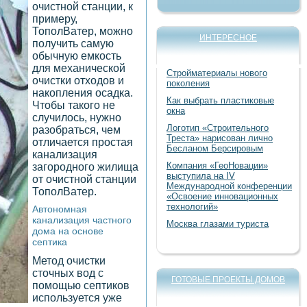
очистной станции, к
примеру,
ТополВатер, можно
ИНТЕРЕСНОЕ
получить самую
обычную емкость
для механической
Стройматериалы нового
очистки отходов и
поколения
накопления осадка.
Как выбрать пластиковые
Чтобы такого не
окна
случилось, нужно
Логотип «Строительного
разобраться, чем
Треста» нарисован лично
отличается простая
Бесланом Берсировым
канализация
Компания «ГеоНовации»
загородного жилища
выступила на IV
от очистной станции
Международной конференции
ТополВатер.
«Освоение инновационных
технологий»
Автономная
канализация частного
Москва глазами туриста
дома на основе
септика
Метод очистки
сточных вод с
ГОТОВЫЕ ПРОЕКТЫ ДОМОВ
помощью септиков
используется уже