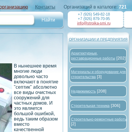
 организацию
Контакты
Организаций в каталоге:
721
+7 (926) 549-82-18
+7 (926) 879-70-95
info@stroika-smi.ru
ОРГАНИЗАЦИИ И ПРЕДПРИЯТИЯ
Архитектурные,
[202]
реставрационные работы
В нынешнее время
многие люди
Материалы и оборудование для
довольно часто
[3]
строительства
включают в понятие
"септик" абсолютно
[208]
Недвижимость
все виды очистных
сооружений для
частных домов. И
[306]
Строительная техника
это является
большой ошибкой,
ведь таким образом
Строительно-ремонтные работы
[2]
вместо
качественной