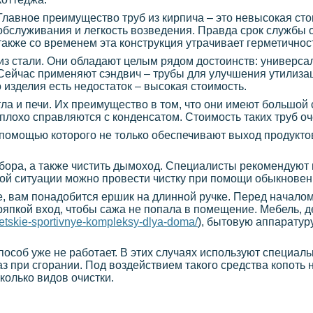
Главное преимущество труб из кирпича – это невысокая сто
обслуживания и легкость возведения. Правда срок службы 
также со временем эта конструкция утрачивает герметичнос
 стали. Они обладают целым рядом достоинств: универсаль
 Сейчас применяют сэндвич – трубы для улучшения утилиза
 изделия есть недостаток – высокая стоимость.
а и печи. Их преимущество в том, что они имеют большой 
плохо справляются с конденсатом. Стоимость таких труб оч
 помощью которого не только обеспечивают выход продуктов
бора, а также чистить дымоход. Специалисты рекомендуют 
нной ситуации можно провести чистку при помощи обыкновен
е, вам понадобится ершик на длинной ручке. Перед началом
тряпкой вход, чтобы сажа не попала в помещение. Мебель, 
/Detskie-sportivnye-kompleksy-dlya-doma/
), бытовую аппаратур
пособ уже не работает. В этих случаях используют специаль
 при сгорании. Под воздействием такого средства копоть н
колько видов очистки.