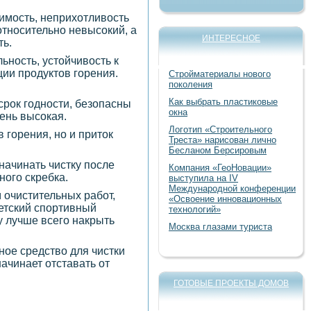
имость, неприхотливость
относительно невысокий, а
ИНТЕРЕСНОЕ
ть.
ность, устойчивость к
ции продуктов горения.
Стройматериалы нового
поколения
Как выбрать пластиковые
срок годности, безопасны
окна
ень высокая.
Логотип «Строительного
 горения, но и приток
Треста» нарисован лично
Бесланом Берсировым
начинать чистку после
Компания «ГеоНовации»
ного скребка.
выступила на IV
Международной конференции
 очистительных работ,
«Освоение инновационных
детский спортивный
технологий»
у лучше всего накрыть
Москва глазами туриста
ное средство для чистки
ачинает отставать от
ГОТОВЫЕ ПРОЕКТЫ ДОМОВ