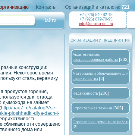
 организацию
Контакты
Организаций в каталоге:
721
+7 (926) 549-82-18
+7 (926) 879-70-95
info@stroika-smi.ru
ОРГАНИЗАЦИИ И ПРЕДПРИЯТИЯ
Архитектурные,
[202]
реставрационные работы
 разные конструкции:
рания. Некоторое время
Материалы и оборудование для
пользуют сталь, керамику,
[3]
строительства
я продуктов горения,
[208]
Недвижимость
спользуется для отвода
го дымохода не займет
(
http://bau7.ru/catalog/Vse-
[306]
Строительная техника
kie-ploshhadki-dlya-dach-i-
неприхотливость
Строительно-ремонтные работы
ые сближают эти совершено
[2]
ственного дома или