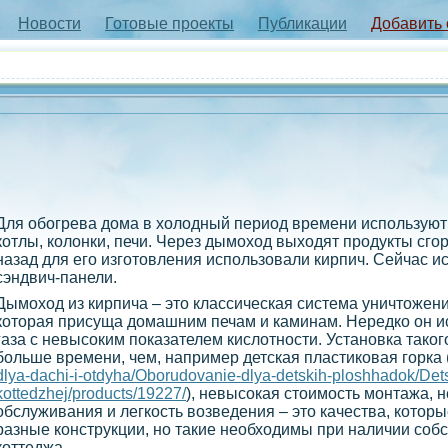
Новости
Готовые проекты
Публикации
Добавить
Для обогрева дома в холодный период времени используют
котлы, колонки, печи. Через дымоход выходят продукты сго
назад для его изготовления использовали кирпич. Сейчас ис
сэндвич-панели.
Дымоход из кирпича – это классическая система уничтожени
которая присуща домашним печам и каминам. Нередко он и
газа с невысоким показателем кислотности. Установка тако
больше времени, чем, например детская пластиковая горка 
dlya-dachi-i-otdyha/Oborudovanie-dlya-detskih-ploshhadok/Dets
kottedzhej/products/19227/
), невысокая стоимость монтажа, 
обслуживания и легкость возведения – это качества, котор
разные конструкции, но такие необходимы при наличии соб
коттеджа.