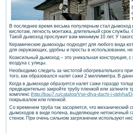
В последнее время весьма популярным стал дымоход из
кислотам, легкость монтажа, длительный срок службы.
Такой дымоход прослужит вам минимум 10 лет. У такого
Керамические дымоходы подходят для любого вида котл
для окружающих, удобны и просты в использовании, не
Коаксильный дымоход – это уникальная конструкция, с
воздуха с улицы.
Необходимо следить за чистотой обогревательного при
того, как образовался налет сажи 2 миллиметра. В да
Когда в дымоходе образуется налет сажи гораздо толщ
предварительно закройте трубу пленкой или заткните 
комплекс (
http://bau7.ru/catalog/Vse-dlya-dachi-i-otdyha
покрывалом или пленкой.
Со временем труба так засоряется, что механический с
дымоходов в виде полена, выделяющее нетоксичный газ
стенок. При очень сильном загрязнении используют нес