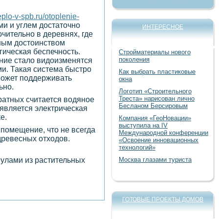
teplo-v-spb.ru/otoplenie-
ми и углем достаточно
ИНТЕРЕСНОЕ
ючительно в деревнях, где
вным достоинством
гическая беспечность.
Стройматериалы нового
поколения
ние стало видоизменятся
и. Такая система быстро
Как выбрать пластиковые
может поддерживать
окна
ьно.
Логотип «Строительного
Треста» нарисован лично
ратных считается водяное
Бесланом Берсировым
является электрическая
е.
Компания «ГеоНовации»
выступила на IV
 помещение, что не всегда
Международной конференции
древесных отходов.
«Освоение инновационных
технологий»
нулами из растительных
Москва глазами туриста
ГОТОВЫЕ ПРОЕКТЫ ДОМОВ