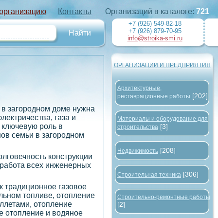
 организацию
Контакты
Организаций в каталоге:
721
+7 (926) 549-82-18
+7 (926) 879-70-95
info@stroika-smi.ru
ОРГАНИЗАЦИИ И ПРЕДПРИЯТИЯ
Архитектурные,
[202]
реставрационные работы
 в загородном доме нужна
лектричества, газа и
Материалы и оборудование для
 ключевую роль в
[3]
строительства
ов семьи в загородном
[208]
Недвижимость
олговечность конструкции
 работа всех инженерных
[306]
Строительная техника
ак традиционное газовое
льном топливе, отопление
Строительно-ремонтные работы
еллетами, отопление
[2]
е отопление и водяное