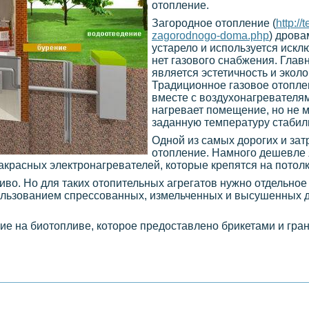
отопление.
Загородное отопление (
http://
zagorodnogo-doma.php
) дрова
устарело и используется искл
нет газового снабжения. Гла
является эстетичность и эколо
Традиционное газовое отопле
вместе с воздухонагревателям
нагревает помещение, но не 
заданную температуру стабил
Одной из самых дорогих и зат
отопление. Намного дешевле 
красных электронагревателей, которые крепятся на потолк
иво. Но для таких отопительных агрегатов нужно отдельное
ользованием спрессованных, измельченных и высушенных 
ие на биотопливе, которое предоставлено брикетами и гра