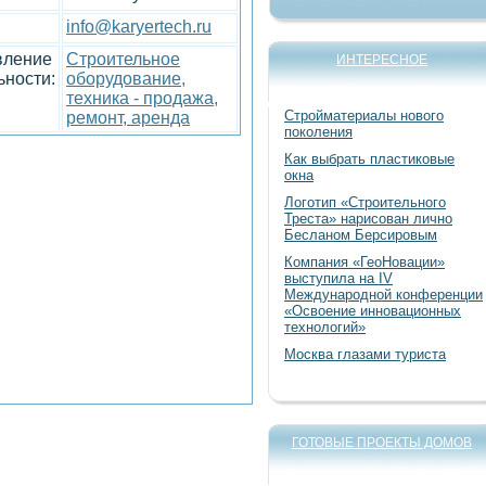
info@karyertech.ru
вление
Строительное
ИНТЕРЕСНОЕ
ьности:
оборудование,
техника - продажа,
Стройматериалы нового
ремонт, аренда
поколения
Как выбрать пластиковые
окна
Логотип «Строительного
Треста» нарисован лично
Бесланом Берсировым
Компания «ГеоНовации»
выступила на IV
Международной конференции
«Освоение инновационных
технологий»
Москва глазами туриста
ГОТОВЫЕ ПРОЕКТЫ ДОМОВ