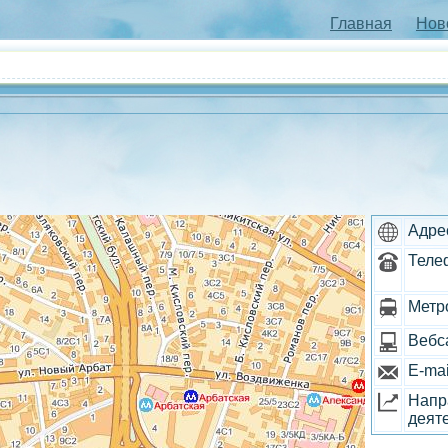
Главная
Нов
Адре
Теле
Метр
Вебс
E-mai
Напр
деят