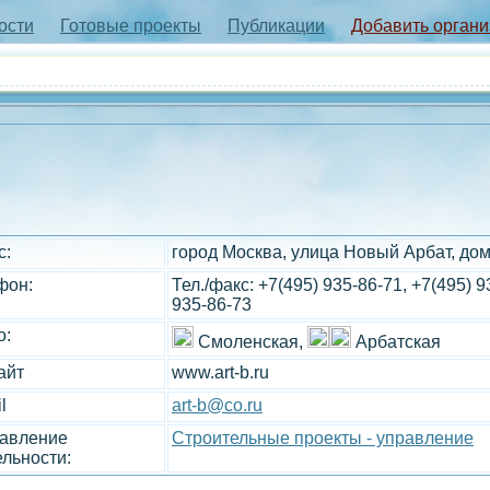
ости
Готовые проекты
Публикации
Добавить орган
с:
город Москва, улица Новый Арбат, дом
фон:
Тел./факс: +7(495) 935-86-71, +7(495) 9
935-86-73
о:
Смоленская,
Арбатская
айт
www.art-b.ru
l
art-b@co.ru
авление
Строительные проекты - управление
ельности: